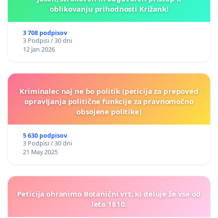
oblikovanju prihodnosti Križank!
3 708 podpisov
3 Podpisi / 30 dni
12 Jan 2026
Kriminalec naj ne bo politik (peticija za prepoved
opravljanja politične funkcije za pravnomočno
obsojene politike)
5 630 podpisov
3 Podpisi / 30 dni
21 May 2025
Peticija ohranimo Botanični vrt, ki deluje že vse od
leta 1810.