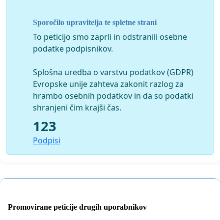
še nekaj dejstev o direktorici - iz medijev
Sporočilo upravitelja te spletne strani
Direktorica knjižnice-Polona Rifelj
To peticijo smo zaprli in odstranili osebne
- bivša »prijateljica« župana (Mladina)
podatke podpisnikov.
- prej v službi na Občini Celje - vodja oddelka za splošne
Splošna uredba o varstvu podatkov (GDPR)
zadeve pri županu.
Evropske unije zahteva zakonit razlog za
- na seznamu najvišjih plač v javnem sektorju (Finance)
hrambo osebnih podatkov in da so podatki
shranjeni čim krajši čas.
123
Podpisi
Promovirane peticije drugih uporabnikov