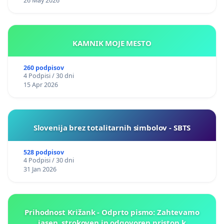
26 May 2026
KAMNIK MOJE MESTO
260 podpisov
4 Podpisi / 30 dni
15 Apr 2026
Slovenija brez totalitarnih simbolov - SBTS
528 podpisov
4 Podpisi / 30 dni
31 Jan 2026
Prihodnost Križank - Odprto pismo: Zahtevamo
jasen, strokoven in odgovoren pristop k