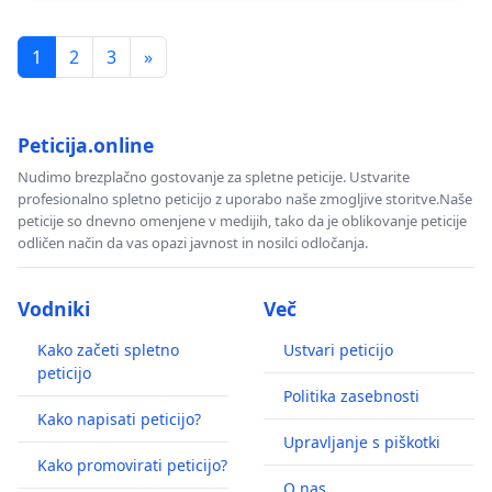
1
2
3
»
Peticija.online
Nudimo brezplačno gostovanje za spletne peticije. Ustvarite
profesionalno spletno peticijo z uporabo naše zmogljive storitve.Naše
peticije so dnevno omenjene v medijih, tako da je oblikovanje peticije
odličen način da vas opazi javnost in nosilci odločanja.
Vodniki
Več
Kako začeti spletno
Ustvari peticijo
peticijo
Politika zasebnosti
Kako napisati peticijo?
Upravljanje s piškotki
Kako promovirati peticijo?
O nas