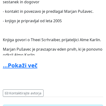
sestanek in dogovor
- kontakt in povezavo je predlagal Marjan Pušavec.
- knjigo je pripravljal od leta 2005
Knjiga govori o Theei Scrhraiber, prijateljici Alme Karlin.
Marjan Pušavec je pravzaprav eden prvih, ki je ponovno
odkril Almo Karlin.
...Pokaži več
Kreativec, neposlušen, pove svoje mnenje.
V podporo proti neprimernemu izkoriščanju nejasne
situacije z razlogom znebiti se kritičnega sodelavca.
Kontaktirajte avtorja