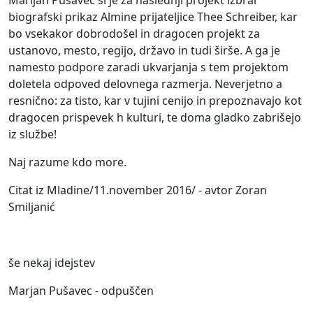
Marijan Pušavec si je za naslednji projekt izbral
biografski prikaz Almine prijateljice Thee Schreiber, kar
bo vsekakor dobrodošel in dragocen projekt za
ustanovo, mesto, regijo, državo in tudi širše. A ga je
namesto podpore zaradi ukvarjanja s tem projektom
doletela odpoved delovnega razmerja. Neverjetno a
resnično: za tisto, kar v tujini cenijo in prepoznavajo kot
dragocen prispevek h kulturi, te doma gladko zabrišejo
iz službe!
Naj razume kdo more.
Citat iz Mladine/11.november 2016/ - avtor Zoran
Smiljanić
še nekaj idejstev
Marjan Pušavec - odpuščen