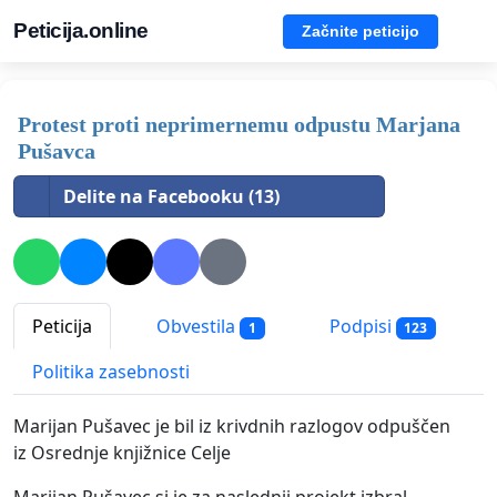
Peticija.online
Začnite peticijo
Protest proti neprimernemu odpustu Marjana
Pušavca
Delite na Facebooku (13)
Peticija
Obvestila
Podpisi
1
123
Politika zasebnosti
Marijan Pušavec je bil iz krivdnih razlogov odpuščen
iz Osrednje knjižnice Celje