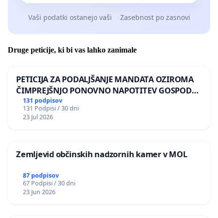
Vaši podatki ostanejo vaši
Zasebnost po zasnovi
Druge peticije, ki bi vas lahko zanimale
PETICIJA ZA PODALJŠANJE MANDATA OZIROMA
ČIMPREJŠNJO PONOVNO NAPOTITEV GOSPODA
BERNARDA ŠRAJNERJA NA VELEPOSLANIŠTVO
131 podpisov
131 Podpisi / 30 dni
REPUBLIKE SLOVENIJE V MOSKVI
23 Jul 2026
Zemljevid občinskih nadzornih kamer v MOL
87 podpisov
67 Podpisi / 30 dni
23 Jun 2026