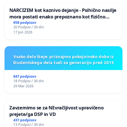
NARCIZEM kot kaznivo dejanje - Psihično nasilje
mora postati enako prepoznano kot fizično
nasilje
958 podpisov
20 Podpisi / 30 dni
17 Jun 2026
Vsako delo šteje: priznajmo pokojninsko dobo iz
študentskega dela tudi za generacijo pred 2015
847 podpisov
18 Podpisi / 30 dni
29 Mar 2026
Zavzemimo se za NEvračljivost upravičeno
prejete/ga DSP in VD
437 podpisov
13 Podpisi / 30 dni