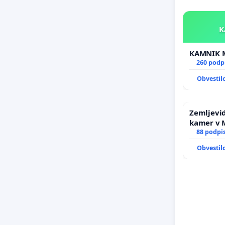
260 podp
Obvestil
Zemljevid
kamer v
88 podpi
Obvestil