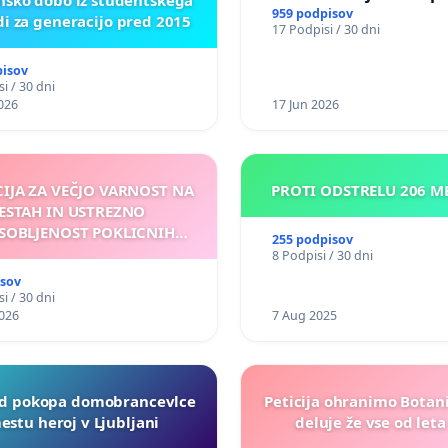
nsko dobo iz študentskega
enako prepoznano kot f
959 podpisov
di za generacijo pred 2015
17 Podpisi / 30 dni
nasilje
pisov
i / 30 dni
026
17 Jun 2026
CIJA ZA VEČJO VARNOST NA
PROTI ODSTRELU 206 
ESTAH IN USTREZNO
SOBLJENOST POKLICNIH
255 podpisov
VOZNIKOV
8 Podpisi / 30 dni
isov
i / 30 dni
026
7 Aug 2025
d pokopa domobrancevlce
Peticija ohranimo Botanič
estu heroj v Ljubljani
deluje že vse od leta