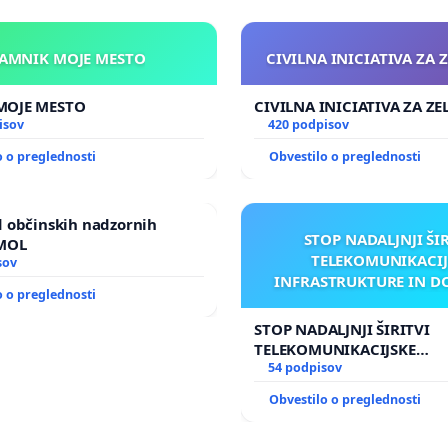
KAMNIK MOJE MESTO
CIVILNA INICIATIVA ZA 
KAMNIK MOJE MESTO
CIVILNA INICIATIVA ZA Z
isov
420 podpisov
o o preglednosti
Obvestilo o preglednosti
 občinskih nadzornih
STOP NADALJNJI ŠI
 MOL
TELEKOMUNIKACIJ
sov
INFRASTRUKTURE IN D
o o preglednosti
ANTEN V GRADIŠČ
STOP NADALJNJI ŠIRITVI
TELEKOMUNIKACIJSKE
INFRASTRUKTURE IN DOD
54 podpisov
ANTEN V GRADIŠČAKU
Obvestilo o preglednosti