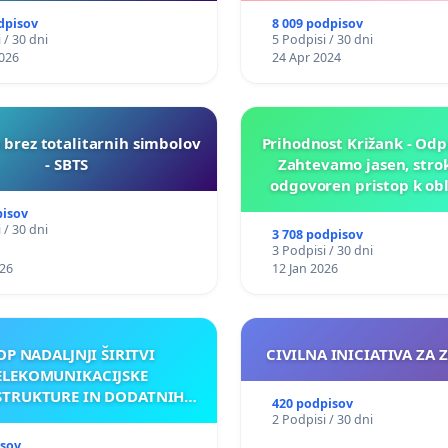
dpisov
8 009 podpisov
 / 30 dni
5 Podpisi / 30 dni
026
24 Apr 2024
 brez totalitarnih simbolov
Prihodnost Križank - Odp
- SBTS
Zahtevamo jasen, stro
odgovoren pristop k ob
prihodnosti Križa
pisov
 / 30 dni
3 708 podpisov
3 Podpisi / 30 dni
026
12 Jan 2026
OP NADALJNJI ŠIRITVI
CIVILNA INICIATIVA ZA 
ELEKOMUNIKACIJSKE
STRUKTURE IN DODATNIH
420 podpisov
NTEN V GRADIŠČAKU
2 Podpisi / 30 dni
isov