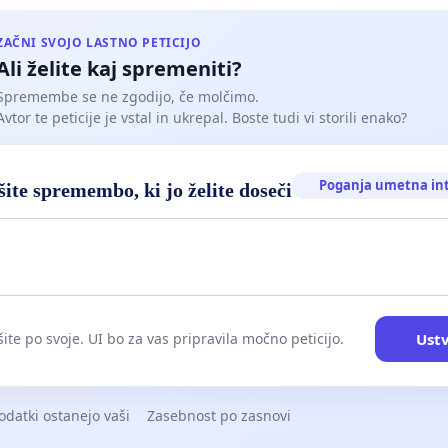
ZAČNI SVOJO LASTNO PETICIJO
Ali želite kaj spremeniti?
Spremembe se ne zgodijo, če molčimo.
Avtor te peticije je vstal in ukrepal. Boste tudi vi storili enako?
Poganja umetna in
ite spremembo, ki jo želite doseči
Ustv
ite po svoje. UI bo za vas pripravila močno peticijo.
odatki ostanejo vaši
Zasebnost po zasnovi