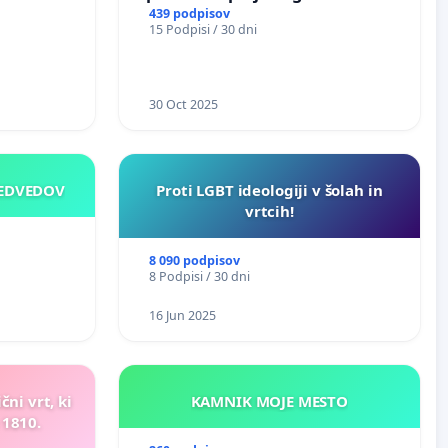
izično
439 podpisov
15 Podpisi / 30 dni
30 Oct 2025
MEDVEDOV
Proti LGBT ideologiji v šolah in
vrtcih!
8 090 podpisov
8 Podpisi / 30 dni
16 Jun 2025
ni vrt, ki
KAMNIK MOJE MESTO
 1810.