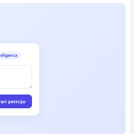
teligenca
ari peticijo