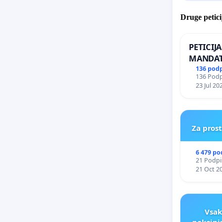
Druge petici
PETICIJ
MANDAT
ČIMPRE
136 pod
136 Podpi
NAPOTI
23 Jul 20
ŠRAJNER
REPUBLI
Za pros
6 479 po
21 Podpis
21 Oct 2
Vsak