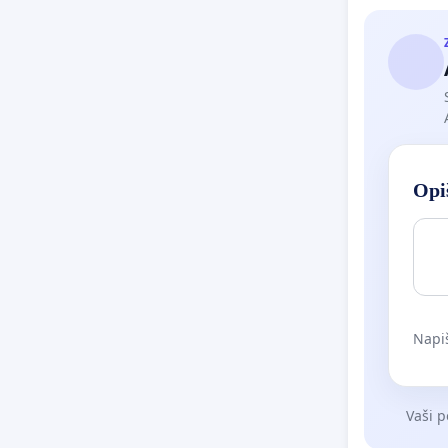
Opiš
Napiš
Vaši p