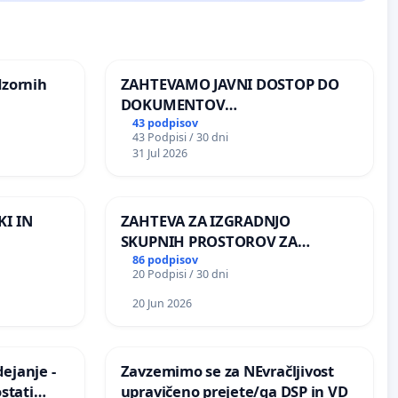
dzornih
ZAHTEVAMO JAVNI DOSTOP DO
DOKUMENTOV
PARLAMENTARNIH
43 podpisov
43 Podpisi / 30 dni
PREISKOVALNIH KOMISIJ O
31 Jul 2026
ILEGALNI TRGOVINI Z OROŽJEM
KI IN
ZAHTEVA ZA IZGRADNJO
SKUPNIH PROSTOROV ZA
PREBIVALCE KRAJEVNE
86 podpisov
20 Podpisi / 30 dni
SKUPNOSTI PRESTRANEK
20 Jun 2026
ejanje -
Zavzemimo se za NEvračljivost
stati
upravičeno prejete/ga DSP in VD