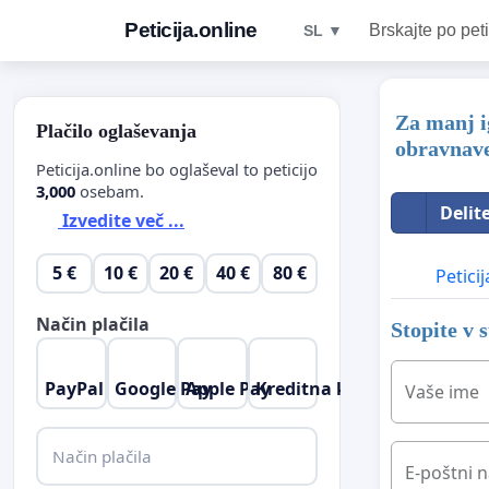
Peticija.online
Brskajte po peti
SL ▼
Za manj i
Plačilo oglaševanja
obravnave
Peticija.online bo oglaševal to peticijo
3,000
osebam.
Delit
Izvedite več ...
5 €
10 €
20 €
40 €
80 €
Peticij
Način plačila
Stopite v 
PayPal
Google Pay
Apple Pay
Kreditna kartica
Vaše ime
Način plačila
E-poštni n