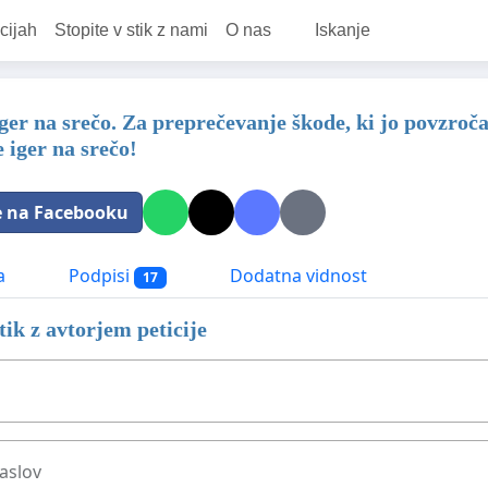
cijah
Stopite v stik z nami
O nas
Iskanje
ger na srečo. Za preprečevanje škode, ki jo povzroč
 iger na srečo!
e na Facebooku
a
Podpisi
Dodatna vidnost
17
stik z avtorjem peticije
aslov