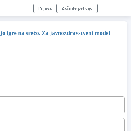
Prijava
Začnite peticijo
ajo igre na srečo. Za javnozdravstveni model