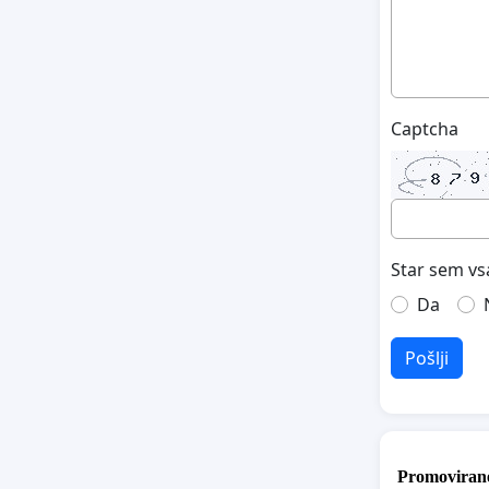
Captcha
Star sem vs
Da
Pošlji
Promovirane