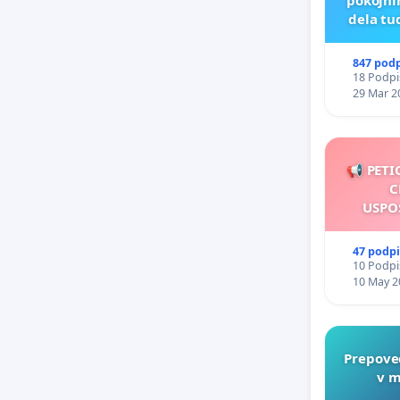
pokojni
dela tu
847 pod
18 Podpis
29 Mar 2
📢 PETI
C
USPO
47 podp
10 Podpis
10 May 2
Prepove
v m