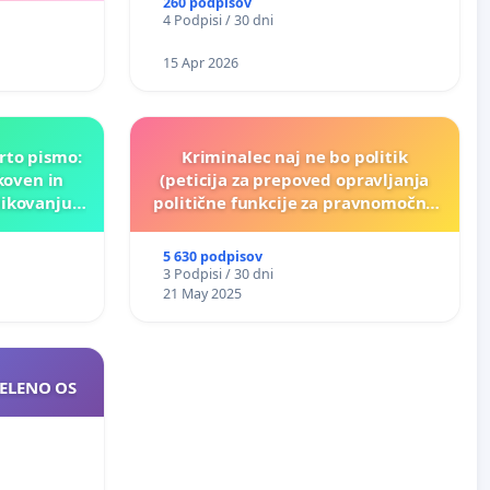
260 podpisov
4 Podpisi / 30 dni
15 Apr 2026
rto pismo:
Kriminalec naj ne bo politik
koven in
(peticija za prepoved opravljanja
likovanju
politične funkcije za pravnomočno
nk!
obsojene politike)
5 630 podpisov
3 Podpisi / 30 dni
21 May 2025
ZELENO OS