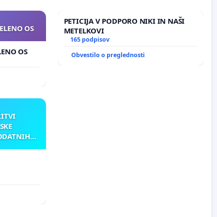
PETICIJA V PODPORO NIKI IN NAŠI
ZELENO OS
METELKOVI
165 podpisov
ELENO OS
Obvestilo o preglednosti
RITVI
SKE
ODATNIH
AKU
ATNIH