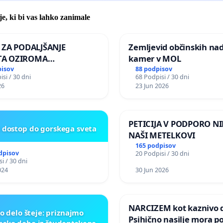
je, ki bi vas lahko zanimale
A ZA PODALJŠANJE
Zemljevid občinskih na
A OZIROMA
kamer v MOL
JŠNJO PONOVNO
pisov
88 podpisov
si / 30 dni
68 Podpisi / 30 dni
TEV GOSPODA BERNARDA
26
23 Jun 2026
JA NA VELEPOSLANIŠTVO
KE SLOVENIJE V MOSKVI
PETICIJA V PODPORO NI
t dostop do gorskega sveta
NAŠI METELKOVI
165 podpisov
dpisov
20 Podpisi / 30 dni
i / 30 dni
024
30 Jun 2026
NARCIZEM kot kaznivo d
o delo šteje: priznajmo
Psihično nasilje mora po