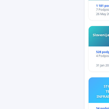
1 181 po
7 Podpisi
26 May 2
Slovenija
528 pod
4 Podpisi
31 Jan 2
ST
T
INFRA
A
54 podp