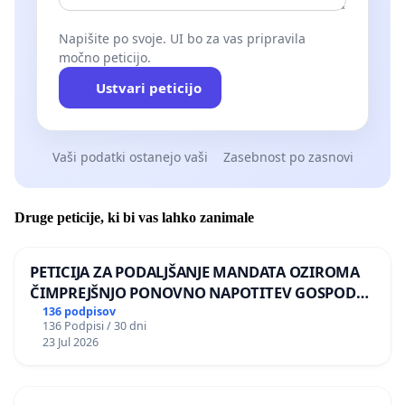
Napišite po svoje. UI bo za vas pripravila
močno peticijo.
Ustvari peticijo
Vaši podatki ostanejo vaši
Zasebnost po zasnovi
Druge peticije, ki bi vas lahko zanimale
PETICIJA ZA PODALJŠANJE MANDATA OZIROMA
ČIMPREJŠNJO PONOVNO NAPOTITEV GOSPODA
BERNARDA ŠRAJNERJA NA VELEPOSLANIŠTVO
136 podpisov
136 Podpisi / 30 dni
REPUBLIKE SLOVENIJE V MOSKVI
23 Jul 2026