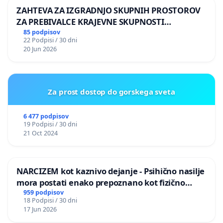
ZAHTEVA ZA IZGRADNJO SKUPNIH PROSTOROV
ZA PREBIVALCE KRAJEVNE SKUPNOSTI
PRESTRANEK
85 podpisov
22 Podpisi / 30 dni
20 Jun 2026
Za prost dostop do gorskega sveta
6 477 podpisov
19 Podpisi / 30 dni
21 Oct 2024
NARCIZEM kot kaznivo dejanje - Psihično nasilje
mora postati enako prepoznano kot fizično
nasilje
959 podpisov
18 Podpisi / 30 dni
17 Jun 2026