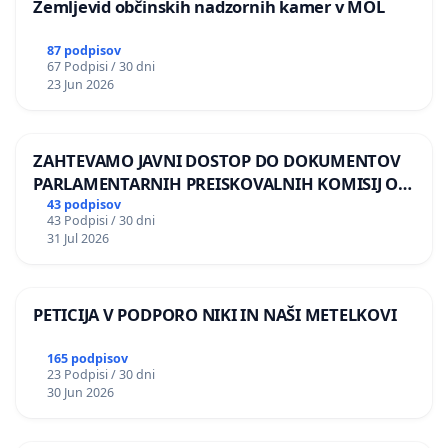
Zemljevid občinskih nadzornih kamer v MOL
87 podpisov
67 Podpisi / 30 dni
23 Jun 2026
ZAHTEVAMO JAVNI DOSTOP DO DOKUMENTOV
PARLAMENTARNIH PREISKOVALNIH KOMISIJ O
ILEGALNI TRGOVINI Z OROŽJEM
43 podpisov
43 Podpisi / 30 dni
31 Jul 2026
PETICIJA V PODPORO NIKI IN NAŠI METELKOVI
165 podpisov
23 Podpisi / 30 dni
30 Jun 2026