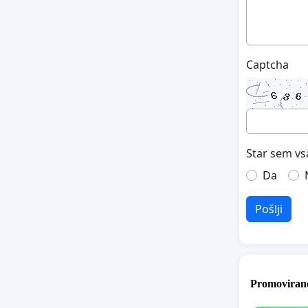
Captcha
Star sem vs
Da
Pošlji
Promovirane