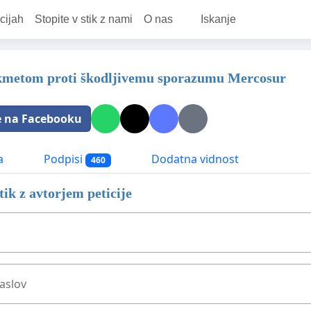
cijah
Stopite v stik z nami
O nas
Iskanje
kmetom proti škodljivemu sporazumu Mercosur
e na Facebooku
a
Podpisi
Dodatna vidnost
460
stik z avtorjem peticije
aslov