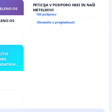
PETICIJA V PODPORO NIKI IN NAŠI
ZELENO OS
METELKOVI
165 podpisov
ELENO OS
Obvestilo o preglednosti
RITVI
SKE
ODATNIH
AKU
ATNIH