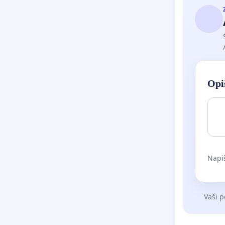
Opiš
Napiš
Vaši p