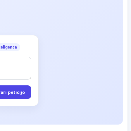
teligenca
ari peticijo