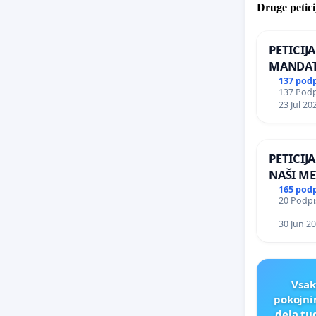
Druge petici
PETICIJ
MANDAT
ČIMPRE
137 pod
137 Podpi
NAPOTI
23 Jul 20
ŠRAJNER
REPUBLI
PETICIJ
NAŠI ME
165 pod
20 Podpis
30 Jun 2
Vsak
pokojni
dela tu