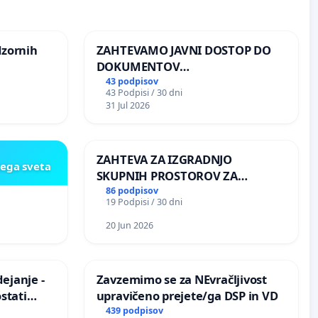
dzornih
ZAHTEVAMO JAVNI DOSTOP DO
DOKUMENTOV
PARLAMENTARNIH
43 podpisov
43 Podpisi / 30 dni
PREISKOVALNIH KOMISIJ O
31 Jul 2026
ILEGALNI TRGOVINI Z OROŽJEM
ZAHTEVA ZA IZGRADNJO
kega sveta
SKUPNIH PROSTOROV ZA
PREBIVALCE KRAJEVNE
86 podpisov
19 Podpisi / 30 dni
SKUPNOSTI PRESTRANEK
20 Jun 2026
ejanje -
Zavzemimo se za NEvračljivost
stati
upravičeno prejete/ga DSP in VD
izično
439 podpisov