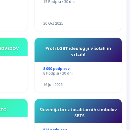
15 Podpisi / 30 dni
30 Oct 2025
MEDVEDOV
Proti LGBT ideologiji v šolah in
vrtcih!
8 090 podpisov
8 Podpisi / 30 dni
16 Jun 2025
JE MESTO
Slovenija brez totalitarnih simbolov
- SBTS
528 podpisov