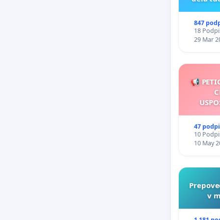
847 pod
18 Podpis
29 Mar 2
📢 PETI
C
USPO
47 podp
10 Podpis
10 May 2
Prepove
v m
1 181 po