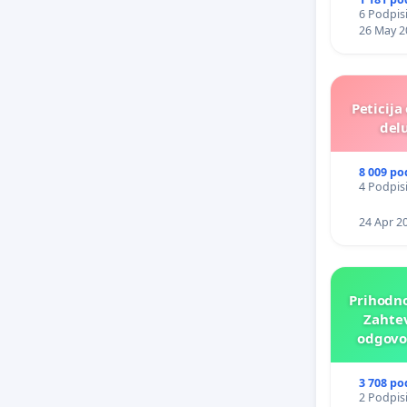
6 Podpisi
26 May 2
Peticija
delu
8 009 po
4 Podpisi
24 Apr 2
Prihodno
Zahtev
odgovor
p
3 708 po
2 Podpisi