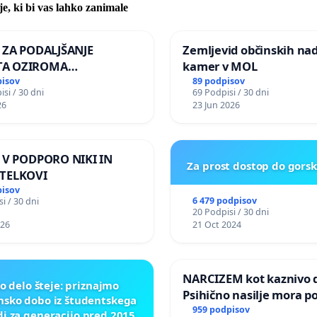
je, ki bi vas lahko zanimale
A ZA PODALJŠANJE
Zemljevid občinskih na
A OZIROMA
kamer v MOL
JŠNJO PONOVNO
pisov
89 podpisov
si / 30 dni
69 Podpisi / 30 dni
TEV GOSPODA BERNARDA
26
23 Jun 2026
JA NA VELEPOSLANIŠTVO
KE SLOVENIJE V MOSKVI
A V PODPORO NIKI IN
Za prost dostop do gors
TELKOVI
pisov
6 479 podpisov
i / 30 dni
20 Podpisi / 30 dni
026
21 Oct 2024
NARCIZEM kot kaznivo d
o delo šteje: priznajmo
Psihično nasilje mora po
nsko dobo iz študentskega
enako prepoznano kot f
959 podpisov
di za generacijo pred 2015