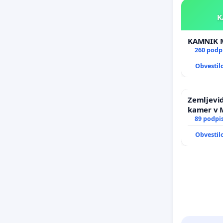
260 podp
Obvestil
Zemljevid
kamer v
89 podpi
Obvestil