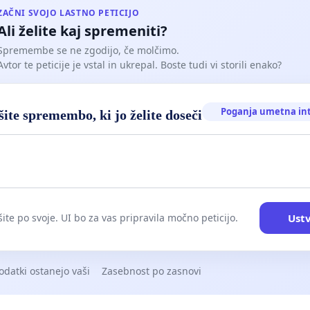
ZAČNI SVOJO LASTNO PETICIJO
Ali želite kaj spremeniti?
Spremembe se ne zgodijo, če molčimo.
Avtor te peticije je vstal in ukrepal. Boste tudi vi storili enako?
Poganja umetna in
ite spremembo, ki jo želite doseči
Ustv
ite po svoje. UI bo za vas pripravila močno peticijo.
odatki ostanejo vaši
Zasebnost po zasnovi