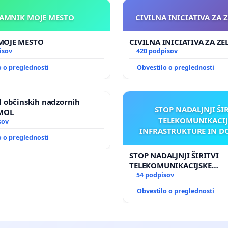
KAMNIK MOJE MESTO
CIVILNA INICIATIVA ZA 
KAMNIK MOJE MESTO
CIVILNA INICIATIVA ZA Z
isov
420 podpisov
o o preglednosti
Obvestilo o preglednosti
 občinskih nadzornih
STOP NADALJNJI ŠI
 MOL
TELEKOMUNIKACIJ
sov
INFRASTRUKTURE IN D
o o preglednosti
ANTEN V GRADIŠČ
STOP NADALJNJI ŠIRITVI
TELEKOMUNIKACIJSKE
INFRASTRUKTURE IN DOD
54 podpisov
ANTEN V GRADIŠČAKU
Obvestilo o preglednosti