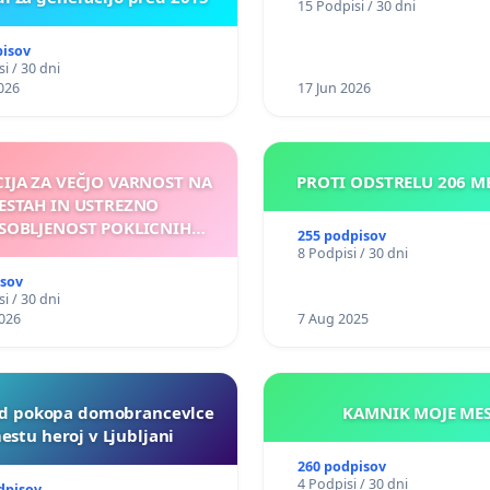
15 Podpisi / 30 dni
nasilje
pisov
i / 30 dni
026
17 Jun 2026
CIJA ZA VEČJO VARNOST NA
PROTI ODSTRELU 206 
ESTAH IN USTREZNO
SOBLJENOST POKLICNIH
255 podpisov
VOZNIKOV
8 Podpisi / 30 dni
isov
i / 30 dni
026
7 Aug 2025
d pokopa domobrancevlce
KAMNIK MO
estu heroj v Ljubljani
260 podpisov
4 Podpisi / 30 dni
dpisov