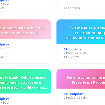
 / 30 dni
026
15 Apr 2026
 ohranimo Botanični vrt, ki
STOP NADALJNJI ŠI
je že vse od leta 1810.
TELEKOMUNIKACIJ
INFRASTRUKTURE IN D
ANTEN V GRADIŠČ
dpisov
 / 30 dni
54 podpisov
2 Podpisi / 30 dni
024
14 Jun 2026
st Križank - Odprto pismo:
Peticija za izgradnjo 
amo jasen, strokoven in
Preserje pri Radom
en pristop k oblikovanju
rihodnosti Križank!
891 podpisov
2 Podpisi / 30 dni
dpisov
 / 30 dni