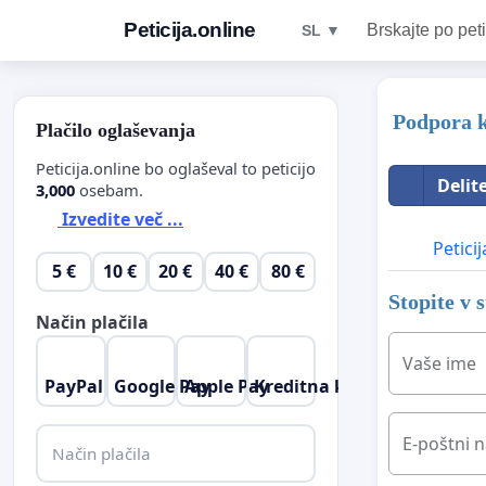
Peticija.online
Brskajte po peti
SL ▼
Podpora 
Plačilo oglaševanja
Peticija.online bo oglaševal to peticijo
Delit
3,000
osebam.
Izvedite več ...
Peticij
5 €
10 €
20 €
40 €
80 €
Stopite v 
Način plačila
Vaše ime
PayPal
Google Pay
Apple Pay
Kreditna kartica
E-poštni n
Način plačila