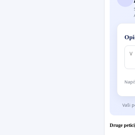
Opiš
Napiš
Vaši p
Druge petici