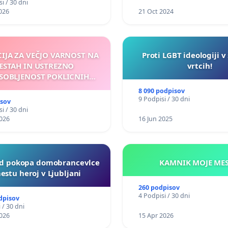
i / 30 dni
026
21 Oct 2024
CIJA ZA VEČJO VARNOST NA
Proti LGBT ideologiji v
ESTAH IN USTREZNO
vrtcih!
SOBLJENOST POKLICNIH
VOZNIKOV
8 090 podpisov
9 Podpisi / 30 dni
isov
i / 30 dni
026
16 Jun 2025
d pokopa domobrancevlce
KAMNIK MO
estu heroj v Ljubljani
260 podpisov
4 Podpisi / 30 dni
dpisov
 / 30 dni
026
15 Apr 2026