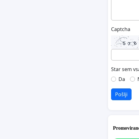
Captcha
Star sem vs
Da
Pošlji
Promovirane