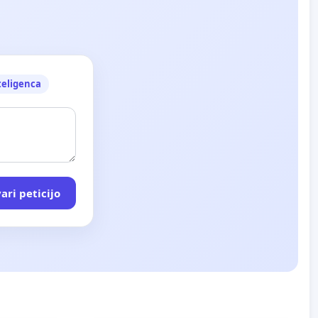
teligenca
ari peticijo