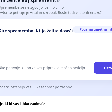
Ali želite kaj spremeniti?
Spremembe se ne zgodijo, če molčimo.
Avtor te peticije je vstal in ukrepal. Boste tudi vi storili enako?
Poganja umetna in
ite spremembo, ki jo želite doseči
Ustv
ite po svoje. UI bo za vas pripravila močno peticijo.
odatki ostanejo vaši
Zasebnost po zasnovi
je, ki bi vas lahko zanimale