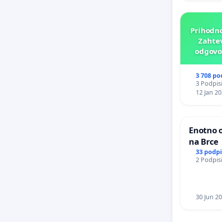
Prihodno
Zahtev
odgovor
p
3 708 po
3 Podpisi
12 Jan 2
Enotno o
na Brce
33 podp
2 Podpisi
30 Jun 2