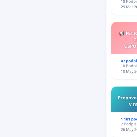
18 Podpis
29 Mar 2
📢 PETI
C
USPO
47 podp
10 Podpis
10 May 2
Prepove
v m
1 181 po
7 Podpisi
26 May 2