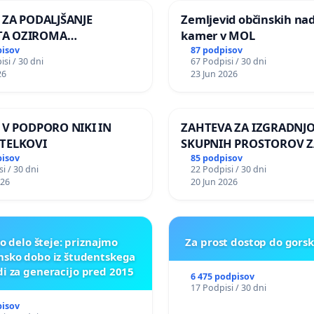
A ZA PODALJŠANJE
Zemljevid občinskih na
A OZIROMA
kamer v MOL
JŠNJO PONOVNO
pisov
87 podpisov
si / 30 dni
67 Podpisi / 30 dni
TEV GOSPODA BERNARDA
26
23 Jun 2026
JA NA VELEPOSLANIŠTVO
KE SLOVENIJE V MOSKVI
A V PODPORO NIKI IN
ZAHTEVA ZA IZGRADNJ
TELKOVI
SKUPNIH PROSTOROV Z
PREBIVALCE KRAJEVNE
pisov
85 podpisov
i / 30 dni
22 Podpisi / 30 dni
SKUPNOSTI PRESTRANE
026
20 Jun 2026
o delo šteje: priznajmo
Za prost dostop do gors
nsko dobo iz študentskega
di za generacijo pred 2015
6 475 podpisov
17 Podpisi / 30 dni
pisov