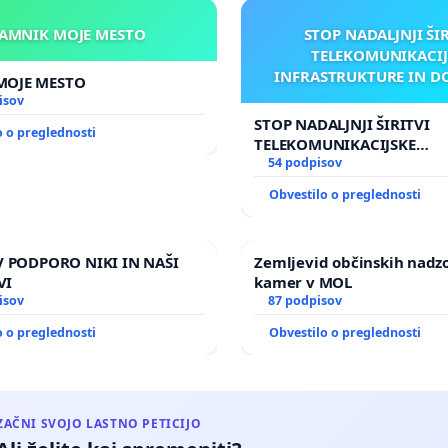
KAMNIK MOJE MESTO
STOP NADALJNJI ŠI
TELEKOMUNIKACIJ
INFRASTRUKTURE IN D
KAMNIK MOJE MESTO
ANTEN V GRADIŠČ
isov
STOP NADALJNJI ŠIRITVI
o o preglednosti
TELEKOMUNIKACIJSKE
INFRASTRUKTURE IN DOD
54 podpisov
ANTEN V GRADIŠČAKU
Obvestilo o preglednosti
 V PODPORO NIKI IN NAŠI
Zemljevid občinskih nadz
VI
kamer v MOL
isov
87 podpisov
o o preglednosti
Obvestilo o preglednosti
ZAČNI SVOJO LASTNO PETICIJO