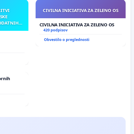
RITVI
CIVILNA INICIATIVA ZA ZELENO OS
SKE
ODATNIH
CIVILNA INICIATIVA ZA ZELENO OS
AKU
420 podpisov
Obvestilo o preglednosti
ATNIH
ornih