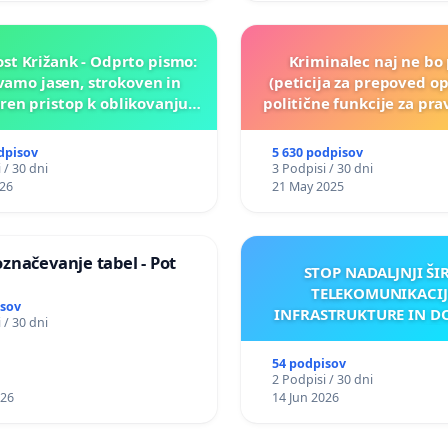
st Križank - Odprto pismo:
Kriminalec naj ne bo 
amo jasen, strokoven in
(peticija za prepoved op
en pristop k oblikovanju
politične funkcije za p
rihodnosti Križank!
obsojene politik
dpisov
5 630 podpisov
 / 30 dni
3 Podpisi / 30 dni
026
21 May 2025
značevanje tabel - Pot
STOP NADALJNJI ŠI
TELEKOMUNIKACIJ
isov
INFRASTRUKTURE IN D
 / 30 dni
ANTEN V GRADIŠČ
54 podpisov
2 Podpisi / 30 dni
026
14 Jun 2026