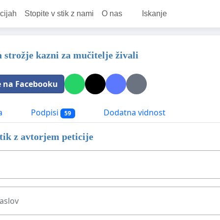
cijah
Stopite v stik z nami
O nas
Iskanje
a strožje kazni za mučitelje živali
e na Facebooku
a
Podpisi
Dodatna vidnost
59
stik z avtorjem peticije
aslov