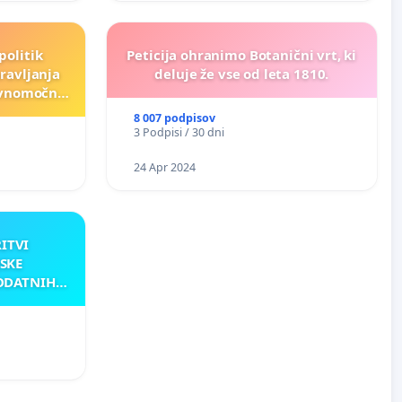
politik
Peticija ohranimo Botanični vrt, ki
ravljanja
deluje že vse od leta 1810.
ravnomočno
e)
8 007 podpisov
3 Podpisi / 30 dni
24 Apr 2024
RITVI
SKE
ODATNIH
AKU