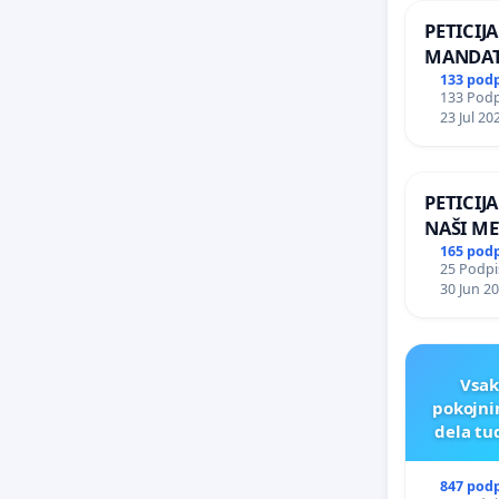
PETICIJ
MANDAT
ČIMPRE
133 pod
133 Podpi
NAPOTI
23 Jul 20
ŠRAJNER
REPUBLI
PETICIJ
NAŠI ME
165 pod
25 Podpis
30 Jun 2
Vsak
pokojni
dela tu
847 pod