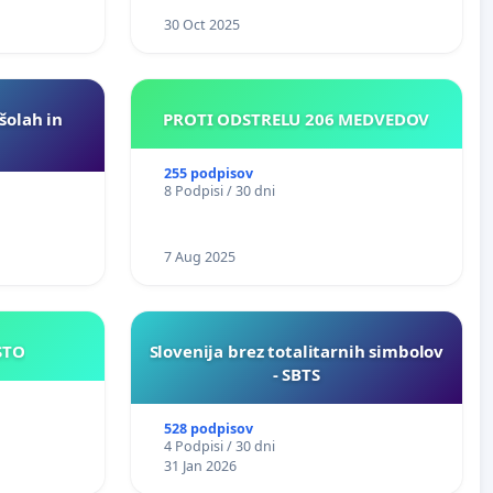
30 Oct 2025
 šolah in
PROTI ODSTRELU 206 MEDVEDOV
255 podpisov
8 Podpisi / 30 dni
7 Aug 2025
JE MESTO
Slovenija brez totalitarnih simbolov
- SBTS
528 podpisov
4 Podpisi / 30 dni
31 Jan 2026