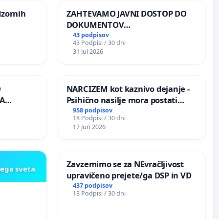
dzornih
ZAHTEVAMO JAVNI DOSTOP DO
DOKUMENTOV
PARLAMENTARNIH
43 podpisov
43 Podpisi / 30 dni
PREISKOVALNIH KOMISIJ O
31 Jul 2026
ILEGALNI TRGOVINI Z OROŽJEM
O
NARCIZEM kot kaznivo dejanje -
A
Psihično nasilje mora postati
enako prepoznano kot fizično
958 podpisov
18 Podpisi / 30 dni
K
nasilje
17 Jun 2026
Zavzemimo se za NEvračljivost
kega sveta
upravičeno prejete/ga DSP in VD
437 podpisov
13 Podpisi / 30 dni