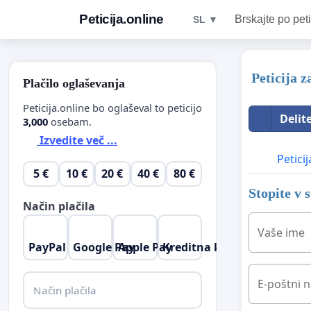
Peticija.online
Brskajte po peti
SL ▼
Peticija z
Plačilo oglaševanja
Peticija.online bo oglaševal to peticijo
Delit
3,000
osebam.
Izvedite več ...
Peticij
5 €
10 €
20 €
40 €
80 €
Stopite v 
Način plačila
Vaše ime
PayPal
Google Pay
Apple Pay
Kreditna kartica
E-poštni n
Način plačila