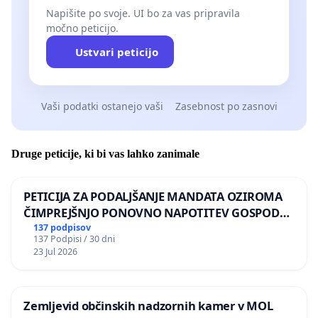
Napišite po svoje. UI bo za vas pripravila
močno peticijo.
Ustvari peticijo
Vaši podatki ostanejo vaši
Zasebnost po zasnovi
Druge peticije, ki bi vas lahko zanimale
PETICIJA ZA PODALJŠANJE MANDATA OZIROMA
ČIMPREJŠNJO PONOVNO NAPOTITEV GOSPODA
BERNARDA ŠRAJNERJA NA VELEPOSLANIŠTVO
137 podpisov
137 Podpisi / 30 dni
REPUBLIKE SLOVENIJE V MOSKVI
23 Jul 2026
Zemljevid občinskih nadzornih kamer v MOL