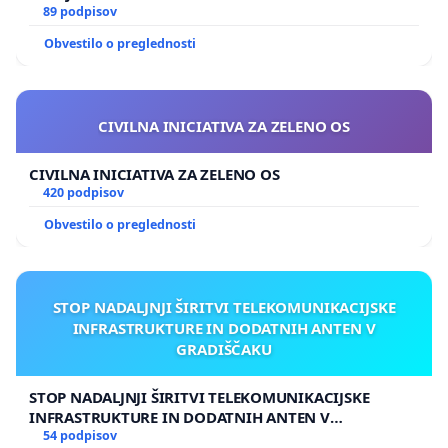
89 podpisov
Obvestilo o preglednosti
CIVILNA INICIATIVA ZA ZELENO OS
CIVILNA INICIATIVA ZA ZELENO OS
420 podpisov
Obvestilo o preglednosti
STOP NADALJNJI ŠIRITVI TELEKOMUNIKACIJSKE
INFRASTRUKTURE IN DODATNIH ANTEN V
GRADIŠČAKU
STOP NADALJNJI ŠIRITVI TELEKOMUNIKACIJSKE
INFRASTRUKTURE IN DODATNIH ANTEN V
GRADIŠČAKU
54 podpisov