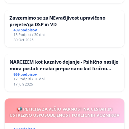
Zavzemimo se za NEvračljivost upravičeno
prejete/ga DSP in VD
439 podpisov
15 Podpisi / 30 dni
30 Oct 2025
NARCIZEM kot kaznivo dejanje - Psihično nasilje
mora postati enako prepoznano kot fizično
nasilje
959 podpisov
12 Podpisi / 30 dni
17 Jun 2026
📢 PETICIJA ZA VEČJO VARNOST NA CESTAH IN
USTREZNO USPOSOBLJENOST POKLICNIH VOZNIKOV