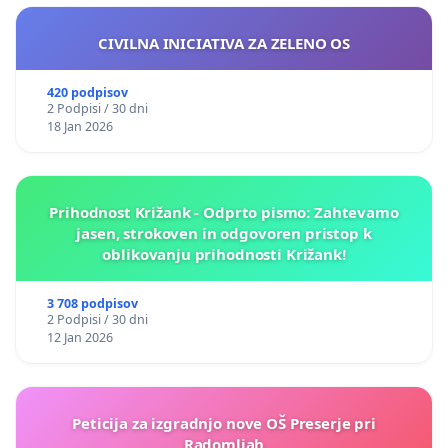
CIVILNA INICIATIVA ZA ZELENO OS
420 podpisov
2 Podpisi / 30 dni
18 Jan 2026
Prihodnost Križank - Odprto pismo: Zahtevamo
jasen, strokoven in odgovoren pristop k
oblikovanju prihodnosti Križank!
3 708 podpisov
2 Podpisi / 30 dni
12 Jan 2026
Peticija za izgradnjo nove OŠ Preserje pri
Radomljah