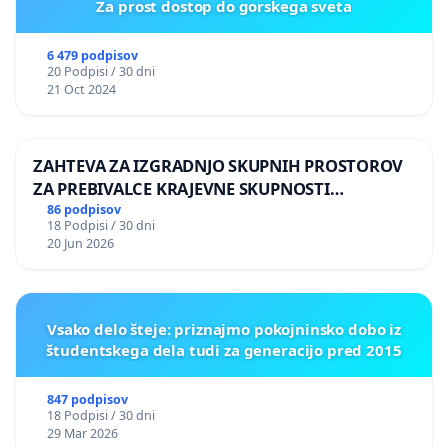
Za prost dostop do gorskega sveta
6 479 podpisov
20 Podpisi / 30 dni
21 Oct 2024
ZAHTEVA ZA IZGRADNJO SKUPNIH PROSTOROV
ZA PREBIVALCE KRAJEVNE SKUPNOSTI
PRESTRANEK
86 podpisov
18 Podpisi / 30 dni
20 Jun 2026
Vsako delo šteje: priznajmo pokojninsko dobo iz
študentskega dela tudi za generacijo pred 2015
847 podpisov
18 Podpisi / 30 dni
29 Mar 2026