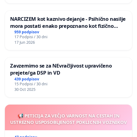
NARCIZEM kot kaznivo dejanje - Psihično nasilje
mora postati enako prepoznano kot fizično
nasilje
959 podpisov
17 Podpisi / 30 dni
17 Jun 2026
Zavzemimo se za NEvračljivost upravičeno
prejete/ga DSP in VD
439 podpisov
15 Podpisi / 30 dni
30 Oct 2025
📢 PETICIJA ZA VEČJO VARNOST NA CESTAH IN
USTREZNO USPOSOBLJENOST POKLICNIH VOZNIKOV