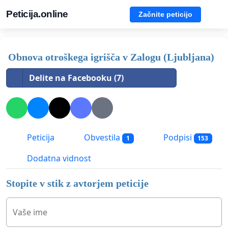
Peticija.online
Začnite peticijo
Obnova otroškega igrišča v Zalogu (Ljubljana)
Delite na Facebooku (7)
Peticija
Obvestila
Podpisi
1
153
Dodatna vidnost
Stopite v stik z avtorjem peticije
Vaše ime