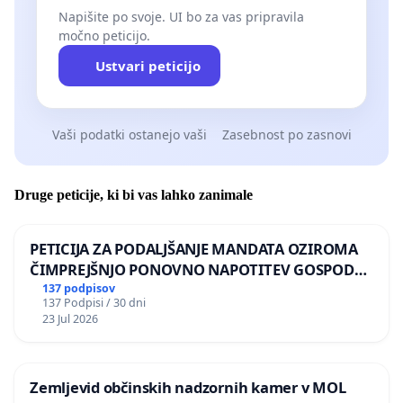
Napišite po svoje. UI bo za vas pripravila
močno peticijo.
Ustvari peticijo
Vaši podatki ostanejo vaši
Zasebnost po zasnovi
Druge peticije, ki bi vas lahko zanimale
PETICIJA ZA PODALJŠANJE MANDATA OZIROMA
ČIMPREJŠNJO PONOVNO NAPOTITEV GOSPODA
BERNARDA ŠRAJNERJA NA VELEPOSLANIŠTVO
137 podpisov
137 Podpisi / 30 dni
REPUBLIKE SLOVENIJE V MOSKVI
23 Jul 2026
Zemljevid občinskih nadzornih kamer v MOL