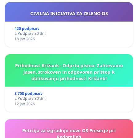
CIVILNA INICIATIVA ZA ZELENO OS
420 podpisov
2 Podpisi / 30 dni
18 Jan 2026
Prihodnost Križank - Odprto pismo: Zahtevamo
jasen, strokoven in odgovoren pristop k
oblikovanju prihodnosti Križank!
3 708 podpisov
2 Podpisi / 30 dni
12 Jan 2026
Peticija za izgradnjo nove OŠ Preserje pri
Radomljah