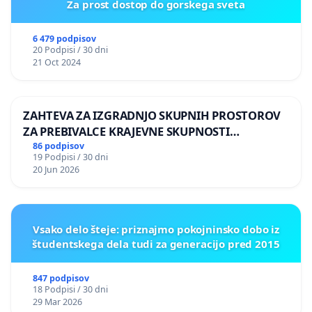
Za prost dostop do gorskega sveta
6 479 podpisov
20 Podpisi / 30 dni
21 Oct 2024
ZAHTEVA ZA IZGRADNJO SKUPNIH PROSTOROV
ZA PREBIVALCE KRAJEVNE SKUPNOSTI
PRESTRANEK
86 podpisov
19 Podpisi / 30 dni
20 Jun 2026
Vsako delo šteje: priznajmo pokojninsko dobo iz
študentskega dela tudi za generacijo pred 2015
847 podpisov
18 Podpisi / 30 dni
29 Mar 2026