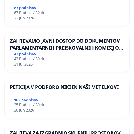
87 podpisov
67 Podpisi / 30 dni
23 Jun 2026
ZAHTEVAMO JAVNI DOSTOP DO DOKUMENTOV
PARLAMENTARNIH PREISKOVALNIH KOMISIJ O
ILEGALNI TRGOVINI Z OROŽJEM
43 podpisov
43 Podpisi / 30 dni
31 Jul 2026
PETICIJA V PODPORO NIKI IN NAŠI METELKOVI
165 podpisov
25 Podpisi / 30 dni
30 Jun 2026
ZAHTEVA ZA IZGRADNJO SKUPNIH PROSTOROV