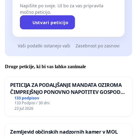
Napišite po svoje. UI bo za vas pripravila
močno peticijo.
Ustvari peticijo
Vaši podatki ostanejo vaši
Zasebnost po zasnovi
Druge peticije, ki bi vas lahko zanimale
PETICIJA ZA PODALJŠANJE MANDATA OZIROMA
ČIMPREJŠNJO PONOVNO NAPOTITEV GOSPODA
BERNARDA ŠRAJNERJA NA VELEPOSLANIŠTVO
133 podpisov
133 Podpisi / 30 dni
REPUBLIKE SLOVENIJE V MOSKVI
23 Jul 2026
Zemljevid občinskih nadzornih kamer v MOL