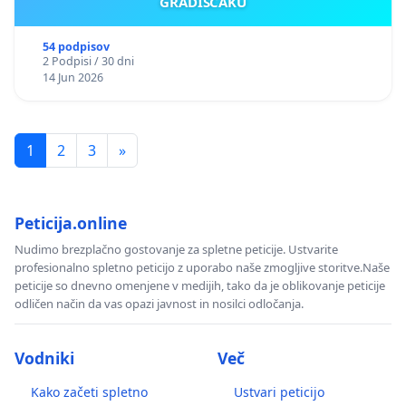
GRADIŠČAKU
54 podpisov
2 Podpisi / 30 dni
14 Jun 2026
1
2
3
»
Peticija.online
Nudimo brezplačno gostovanje za spletne peticije. Ustvarite
profesionalno spletno peticijo z uporabo naše zmogljive storitve.Naše
peticije so dnevno omenjene v medijih, tako da je oblikovanje peticije
odličen način da vas opazi javnost in nosilci odločanja.
Vodniki
Več
Kako začeti spletno
Ustvari peticijo