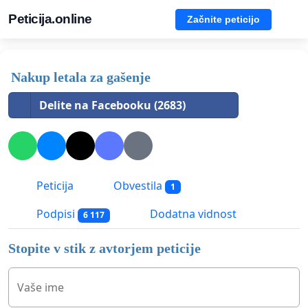
Peticija.online
Začnite peticijo
Nakup letala za gašenje
Delite na Facebooku (2683)
Peticija
Obvestila
1
Podpisi
Dodatna vidnost
6 117
Stopite v stik z avtorjem peticije
Vaše ime