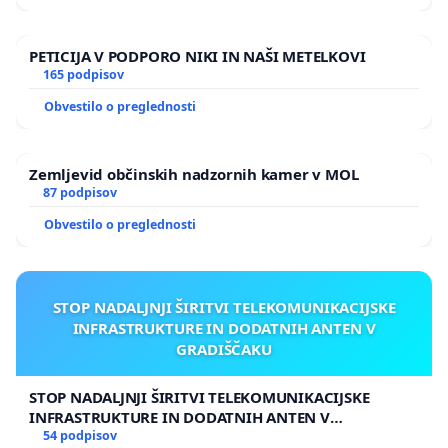
PETICIJA V PODPORO NIKI IN NAŠI METELKOVI
165 podpisov
Obvestilo o preglednosti
Zemljevid občinskih nadzornih kamer v MOL
87 podpisov
Obvestilo o preglednosti
STOP NADALJNJI ŠIRITVI TELEKOMUNIKACIJSKE
INFRASTRUKTURE IN DODATNIH ANTEN V
GRADIŠČAKU
STOP NADALJNJI ŠIRITVI TELEKOMUNIKACIJSKE
INFRASTRUKTURE IN DODATNIH ANTEN V
GRADIŠČAKU
54 podpisov