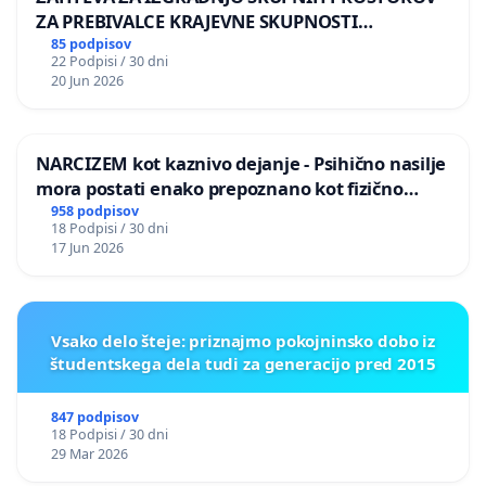
ZA PREBIVALCE KRAJEVNE SKUPNOSTI
PRESTRANEK
85 podpisov
22 Podpisi / 30 dni
20 Jun 2026
NARCIZEM kot kaznivo dejanje - Psihično nasilje
mora postati enako prepoznano kot fizično
nasilje
958 podpisov
18 Podpisi / 30 dni
17 Jun 2026
Vsako delo šteje: priznajmo pokojninsko dobo iz
študentskega dela tudi za generacijo pred 2015
847 podpisov
18 Podpisi / 30 dni
29 Mar 2026