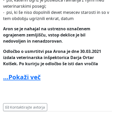
- psi, katerih ugriz je posledica ravnanja z njimi med
veterinarskimi posegi;
- psi, ki še niso dopolnili devet mesecev starosti in so v
tem obdobju ugriznili enkrat, datum
Aron se je nahajal na ustrezno označenem
ograjenem zemljišču, vstop deklice je bil
nedovoljen in nenadzorovan
.
Odločbo o usmrtitvi psa Arona je dne 30.03.2021
izdala veterinarska inšpektorica Darja Ortar
Kolšek. Po kurirju je odločbo še isti dan vročila
Zavetišču Meli, ki je dne 31.03.2021 ob 8:30 uri
...Pokaži več
izvršilo usmrtitev. Odločbo o usmrtitvi je odvetnica
prejela po pošti dne 01.04.202, dve uri pred
sestankom z ministrom dr. Podgoršek Jožetom in več
kot 24 ur po že izvršeni usmrtitvi. Na
sestanku je bila odvetnica s strani Alenke Bizjak
seznanjena, da je Aron že usmrčen.
Kontaktirajte avtorja