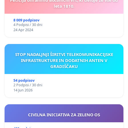
Peticija ohranimo Botanični vrt, ki deluje že vse od
leta 1810.
8 009 podpisov
4 Podpisi / 30 dni
24 Apr 2024
STOP NADALJNJI ŠIRITVI TELEKOMUNIKACIJSKE
INFRASTRUKTURE IN DODATNIH ANTEN V
GRADIŠČAKU
54 podpisov
2 Podpisi / 30 dni
14 Jun 2026
CIVILNA INICIATIVA ZA ZELENO OS