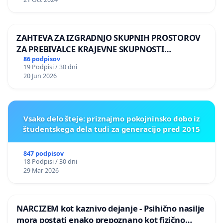
Aron je bil umorjen !!!
PRAVICA ZA ARONA !!!!
ZAHTEVA ZA IZGRADNJO SKUPNIH PROSTOROV
ZA PREBIVALCE KRAJEVNE SKUPNOSTI
PRESTRANEK
86 podpisov
19 Podpisi / 30 dni
20 Jun 2026
Vsako delo šteje: priznajmo pokojninsko dobo iz
študentskega dela tudi za generacijo pred 2015
847 podpisov
18 Podpisi / 30 dni
29 Mar 2026
NARCIZEM kot kaznivo dejanje - Psihično nasilje
mora postati enako prepoznano kot fizično