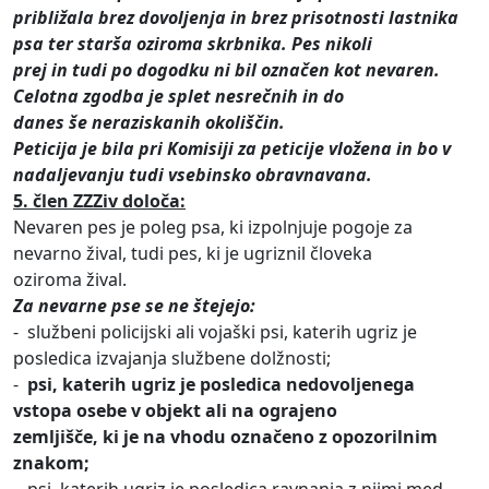
približala brez dovoljenja in brez prisotnosti lastnika
psa ter starša oziroma skrbnika. Pes nikoli
prej in tudi po dogodku ni bil označen kot nevaren.
Celotna zgodba je splet nesrečnih in do
danes še neraziskanih okoliščin.
Peticija je bila pri Komisiji za peticije vložena in bo v
nadaljevanju tudi vsebinsko obravnavana.
5. člen ZZZiv določa:
Nevaren pes je poleg psa, ki izpolnjuje pogoje za
nevarno žival, tudi pes, ki je ugriznil človeka
oziroma žival.
Za nevarne pse se ne štejejo:
- službeni policijski ali vojaški psi, katerih ugriz je
posledica izvajanja službene dolžnosti;
-
psi, katerih ugriz je posledica nedovoljenega
vstopa osebe v objekt ali na ograjeno
zemljišče, ki je na vhodu označeno z opozorilnim
znakom;