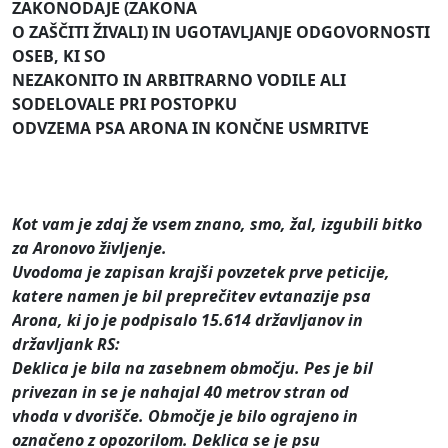
ZAKONODAJE (ZAKONA
O ZAŠČITI ŽIVALI) IN UGOTAVLJANJE ODGOVORNOSTI
OSEB, KI SO
NEZAKONITO IN ARBITRARNO VODILE ALI
SODELOVALE PRI POSTOPKU
ODVZEMA PSA ARONA IN KONČNE USMRITVE
Kot vam je zdaj že vsem znano, smo, žal, izgubili bitko
za Aronovo življenje.
Uvodoma je zapisan krajši povzetek prve peticije,
katere namen je bil preprečitev evtanazije psa
Arona, ki jo je podpisalo 15.614 državljanov in
državljank RS:
Deklica je bila na zasebnem območju. Pes je bil
privezan in se je nahajal 40 metrov stran od
vhoda v dvorišče. Območje je bilo ograjeno in
označeno z opozorilom. Deklica se je psu