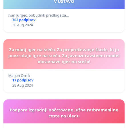
V USTAVO
Ivan Jurgec, pobudnik predloga za…
702 podpisov
30 Aug 2024
Za manj iger na srečo. Za preprečevanje škode, ki jo
povzročajo igre na srečo. Za javnozdravstveni model
obravnave iger na srečo!
Marjan Ornik
17 podpisov
28 Aug 2024
Podpora izgradnji načrtovane Južne razbremenilne
ceste na Bledu