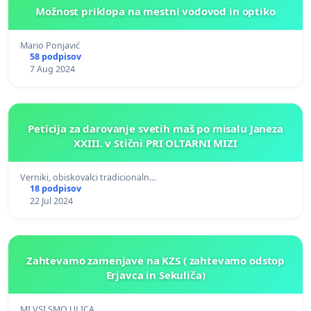
Možnost priklopa na mestni vodovod in optiko
Mario Ponjavić
58 podpisov
7 Aug 2024
Peticija za darovanje svetih maš po misalu Janeza
XXIII. v Stični PRI OLTARNI MIZI
Verniki, obiskovalci tradicionaln…
18 podpisov
22 Jul 2024
Zahtevamo zamenjave na KZS ( zahtevamo odstop
Erjavca in Sekuliča)
MI VSI SMO ULICA