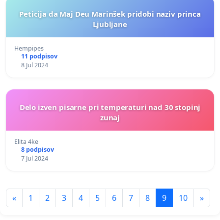
Peticija da Maj Deu Marinšek pridobi naziv princa
Ljubljane
Hempipes
11 podpisov
8 Jul 2024
Delo izven pisarne pri temperaturi nad 30 stopinj
zunaj
Elita 4ke
8 podpisov
7 Jul 2024
«
1
2
3
4
5
6
7
8
9
10
»