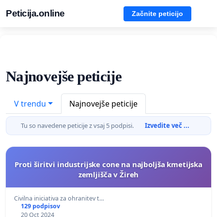
Peticija.online
Začnite peticijo
Najnovejše peticije
V trendu
Najnovejše peticije
Tu so navedene peticije z vsaj 5 podpisi.
Izvedite več ...
Proti širitvi industrijske cone na najboljša kmetijska
zemljišča v Žireh
Civilna iniciativa za ohranitev t…
129 podpisov
20 Oct 2024