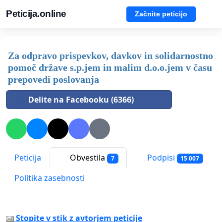
Peticija.online
Začnite peticijo
Za odpravo prispevkov, davkov in solidarnostno
pomoč države s.p.jem in malim d.o.o.jem v času
prepovedi poslovanja
Delite na Facebooku (6366)
Peticija
Obvestila
Podpisi
7
15 007
Politika zasebnosti
Stopite v stik z avtorjem peticije