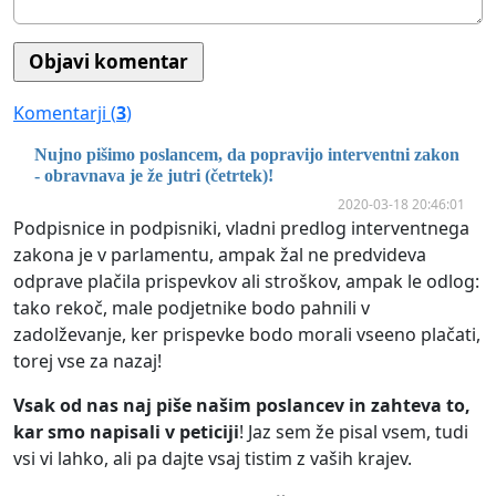
Komentarji (
3
)
Nujno pišimo poslancem, da popravijo interventni zakon
- obravnava je že jutri (četrtek)!
2020-03-18 20:46:01
Podpisnice in podpisniki, vladni predlog interventnega
zakona je v parlamentu, ampak žal ne predvideva
odprave plačila prispevkov ali stroškov, ampak le odlog:
tako rekoč, male podjetnike bodo pahnili v
zadolževanje, ker prispevke bodo morali vseeno plačati,
torej vse za nazaj!
Vsak od nas naj piše našim poslancev in zahteva to,
kar smo napisali v peticiji
! Jaz sem že pisal vsem, tudi
vsi vi lahko, ali pa dajte vsaj tistim z vaših krajev.