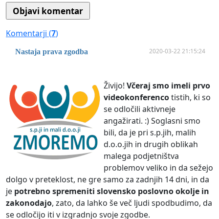
Komentarji (
7
)
2020-03-22 21:15:24
Nastaja prava zgodba
Živijo!
Včeraj smo imeli prvo
videokonferenco
tistih, ki so
se odločili aktivneje
angažirati. :) Soglasni smo
bili, da je pri s.p.jih, malih
d.o.o.jih in drugih oblikah
malega podjetništva
problemov veliko in da sežejo
dolgo v preteklost, ne gre samo za zadnjih 14 dni, in da
je
potrebno spremeniti slovensko poslovno okolje in
zakonodajo
, zato, da lahko še več ljudi spodbudimo, da
se odločijo iti v izgradnjo svoje zgodbe.