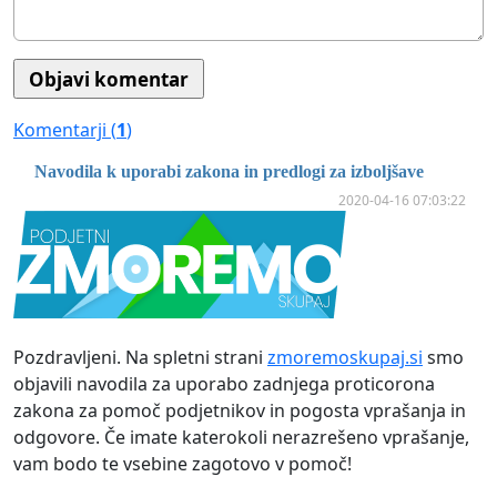
Komentarji (
1
)
Navodila k uporabi zakona in predlogi za izboljšave
2020-04-16 07:03:22
Pozdravljeni. Na spletni strani
zmoremoskupaj.si
smo
objavili navodila za uporabo zadnjega proticorona
zakona za pomoč podjetnikov in pogosta vprašanja in
odgovore. Če imate katerokoli nerazrešeno vprašanje,
vam bodo te vsebine zagotovo v pomoč!