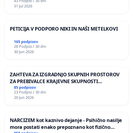
43 Podpisi / 30 dni
31 Jul 2026
PETICIJA V PODPORO NIKI IN NAŠI METELKOVI
165 podpisov
26 Podpisi / 30 dni
30 Jun 2026
ZAHTEVA ZA IZGRADNJO SKUPNIH PROSTOROV
ZA PREBIVALCE KRAJEVNE SKUPNOSTI
PRESTRANEK
85 podpisov
23 Podpisi / 30 dni
20 Jun 2026
NARCIZEM kot kaznivo dejanje - Psihično nasilje
mora postati enako prepoznano kot fizično