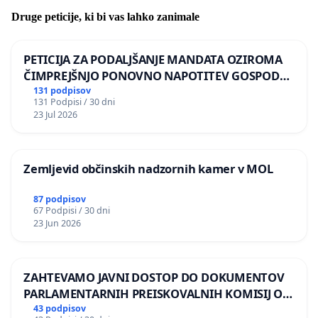
Druge peticije, ki bi vas lahko zanimale
PETICIJA ZA PODALJŠANJE MANDATA OZIROMA
ČIMPREJŠNJO PONOVNO NAPOTITEV GOSPODA
BERNARDA ŠRAJNERJA NA VELEPOSLANIŠTVO
131 podpisov
131 Podpisi / 30 dni
REPUBLIKE SLOVENIJE V MOSKVI
23 Jul 2026
Zemljevid občinskih nadzornih kamer v MOL
87 podpisov
67 Podpisi / 30 dni
23 Jun 2026
ZAHTEVAMO JAVNI DOSTOP DO DOKUMENTOV
PARLAMENTARNIH PREISKOVALNIH KOMISIJ O
ILEGALNI TRGOVINI Z OROŽJEM
43 podpisov