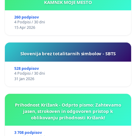
KAMNIK MOJE MESTO
260 podpisov
4 Podpisi / 30 dni
15 Apr 2026
Slovenija brez totalitarnih simbolov - SBTS
528 podpisov
4 Podpisi / 30 dni
31 Jan 2026
Prihodnost Križank - Odprto pismo: Zahtevamo
jasen, strokoven in odgovoren pristop k
oblikovanju prihodnosti Križank!
3 708 podpisov