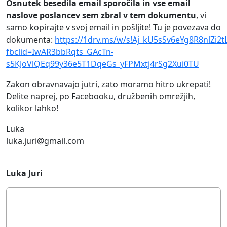
Osnutek besedila email sporočila in vse email
naslove poslancev sem zbral v tem dokumentu
, vi
samo kopirajte v svoj email in pošljite! Tu je povezava do
dokumenta:
https://1drv.ms/w/s!Aj_kU5sSv6eYg8R8nlZi
fbclid=IwAR3bbRqts_GAcTn-
s5KJoVlQEq99y36e5T1DqeGs_yFPMxtj4rSg2Xui0TU
Zakon obravnavajo jutri, zato moramo hitro ukrepati!
Delite naprej, po Facebooku, družbenih omrežjih,
kolikor lahko!
Luka
luka.juri@gmail.com
Luka Juri