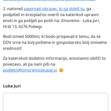
2. natisneš
papirnati obrazec, ki ga dobiš tu
, ga
podpišeš in brezplačno overiš na katerikoli upravni
enoti in ga pošlješ po pošti na: Zmoremo - Luka Juri,
Hrib 13, 6276 Pobegi.
Bodi izmed 5000imi, ki bodo prispevali k temu, da se
DDV vrne na bolj poštene in gospodarsko bolj smiselne
vrednosti!
Za katerokoli dodatno informacijo, enostavno obišči to
povezavo, ali pa nam piši na
podjetni@zmoremoskupaj.si
. 😊
Luka Juri