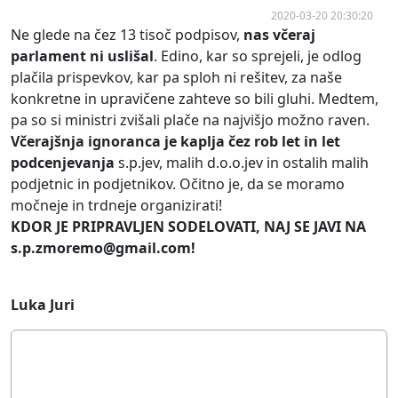
2020-03-20 20:30:20
Ne glede na čez 13 tisoč podpisov,
nas včeraj
parlament ni uslišal
. Edino, kar so sprejeli, je odlog
plačila prispevkov, kar pa sploh ni rešitev, za naše
konkretne in upravičene zahteve so bili gluhi. Medtem,
pa so si ministri zvišali plače na najvišjo možno raven.
Včerajšnja ignoranca je kaplja čez rob let in let
podcenjevanja
s.p.jev, malih d.o.o.jev in ostalih malih
podjetnic in podjetnikov. Očitno je, da se moramo
močneje in trdneje organizirati!
KDOR JE PRIPRAVLJEN SODELOVATI, NAJ SE JAVI NA
s.p.zmoremo@gmail.com
!
Luka Juri