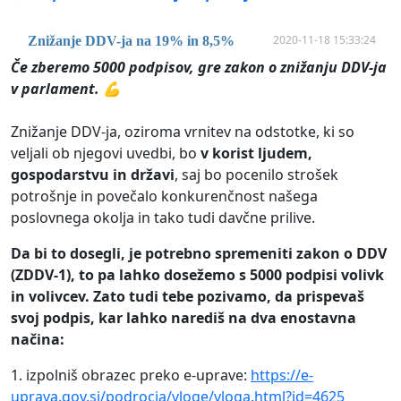
2020-11-18 15:33:24
Znižanje DDV-ja na 19% in 8,5%
Če zberemo 5000 podpisov, gre zakon o znižanju DDV-ja
v parlament.
💪
Znižanje DDV-ja, oziroma vrnitev na odstotke, ki so
veljali ob njegovi uvedbi, bo
v korist ljudem,
gospodarstvu in državi
, saj bo pocenilo strošek
potrošnje in povečalo konkurenčnost našega
poslovnega okolja in tako tudi davčne prilive.
Da bi to dosegli, je potrebno spremeniti zakon o DDV
(ZDDV-1), to pa lahko dosežemo s 5000 podpisi volivk
in volivcev. Zato tudi tebe pozivamo, da prispevaš
svoj podpis, kar lahko narediš na dva enostavna
načina:
1. izpolniš obrazec preko e-uprave:
https://e-
uprava.gov.si/podrocja/vloge/vloga.html?id=4625