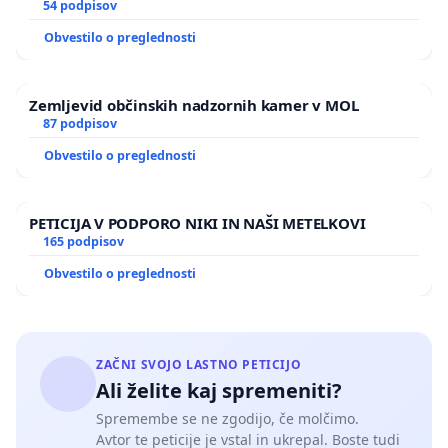
GRADIŠČAKU
54 podpisov
Obvestilo o preglednosti
Zemljevid občinskih nadzornih kamer v MOL
87 podpisov
Obvestilo o preglednosti
PETICIJA V PODPORO NIKI IN NAŠI METELKOVI
165 podpisov
Obvestilo o preglednosti
ZAČNI SVOJO LASTNO PETICIJO
Ali želite kaj spremeniti?
Spremembe se ne zgodijo, če molčimo.
Avtor te peticije je vstal in ukrepal. Boste tudi