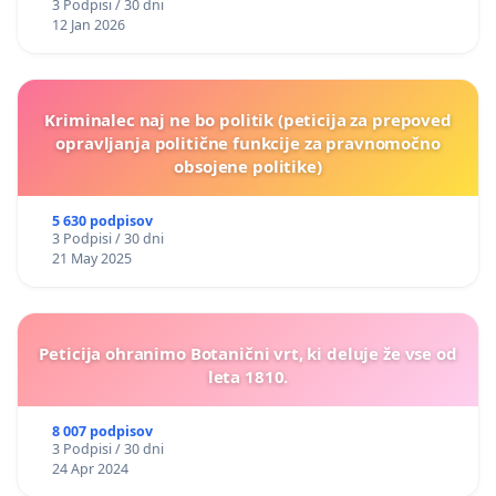
3 Podpisi / 30 dni
12 Jan 2026
Kriminalec naj ne bo politik (peticija za prepoved
opravljanja politične funkcije za pravnomočno
obsojene politike)
5 630 podpisov
3 Podpisi / 30 dni
21 May 2025
Peticija ohranimo Botanični vrt, ki deluje že vse od
leta 1810.
8 007 podpisov
3 Podpisi / 30 dni
24 Apr 2024