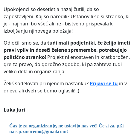
Upokojenci so desetletja nazaj čutili, da so
zapostavljeni. Kaj so naredili? Ustanovili so si stranko, ki
je - naj nam bo všeč ali ne - bistveno prispevala k
izboljšanju njihovega položaja!
Odločili smo se, da
tudi mali podjetniki, če želijo imeti
pravi vpliv in doseči želene spremembe, potrebujejo
politično stranko
! Projekt ni enostaven in kratkoročen,
gre za pravo, dolgoročno zgodbo, ki pa zahteva tudi
veliko dela in organiziranja.
Želiš sodelovati pri njenem nastanku?
Prijavi se tu
in v
dnevu ali dveh se bomo oglasili! :)
Luka Juri
Čas je za organiziranje, ne ustavijo nas več! Če si za, piši
na
s.p.zmoremo@gmail.com
!