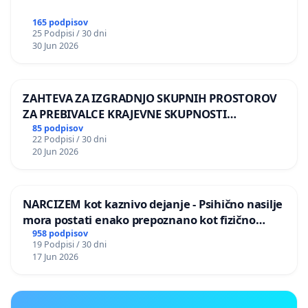
165 podpisov
25 Podpisi / 30 dni
30 Jun 2026
ZAHTEVA ZA IZGRADNJO SKUPNIH PROSTOROV
ZA PREBIVALCE KRAJEVNE SKUPNOSTI
PRESTRANEK
85 podpisov
22 Podpisi / 30 dni
20 Jun 2026
NARCIZEM kot kaznivo dejanje - Psihično nasilje
mora postati enako prepoznano kot fizično
nasilje
958 podpisov
19 Podpisi / 30 dni
17 Jun 2026