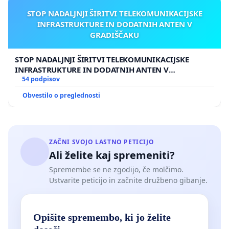
STOP NADALJNJI ŠIRITVI TELEKOMUNIKACIJSKE
INFRASTRUKTURE IN DODATNIH ANTEN V
GRADIŠČAKU
STOP NADALJNJI ŠIRITVI TELEKOMUNIKACIJSKE
INFRASTRUKTURE IN DODATNIH ANTEN V
GRADIŠČAKU
54 podpisov
Obvestilo o preglednosti
ZAČNI SVOJO LASTNO PETICIJO
Ali želite kaj spremeniti?
Spremembe se ne zgodijo, če molčimo.
Ustvarite peticijo in začnite družbeno gibanje.
Opišite spremembo, ki jo želite