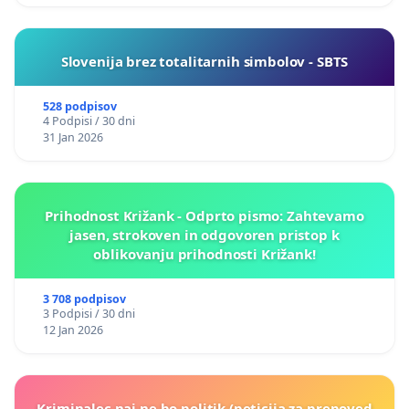
Slovenija brez totalitarnih simbolov - SBTS
528 podpisov
4 Podpisi / 30 dni
31 Jan 2026
Prihodnost Križank - Odprto pismo: Zahtevamo
jasen, strokoven in odgovoren pristop k
oblikovanju prihodnosti Križank!
3 708 podpisov
3 Podpisi / 30 dni
12 Jan 2026
Kriminalec naj ne bo politik (peticija za prepoved