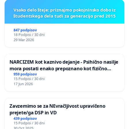
Vsako delo šteje: priznajmo pokojninsko dobo iz
študentskega dela tudi za generacijo pred 2015
847 podpisov
18 Podpisi / 30 dni
29 Mar 2026
NARCIZEM kot kaznivo dejanje - Psihično nasilje
mora postati enako prepoznano kot fizično
nasilje
959 podpisov
15 Podpisi / 30 dni
17 Jun 2026
Zavzemimo se za NEvračljivost upravičeno
prejete/ga DSP in VD
439 podpisov
15 Podpisi / 30 dni
30 Oct 2025