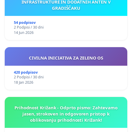
INFRASTRUKTURE IN DODATNIH ANTEN V
GRADIŠČAKU
54 podpisov
2 Podpisi / 30 dni
14 Jun 2026
CIVILNA INICIATIVA ZA ZELENO OS
420 podpisov
2 Podpisi / 30 dni
18 Jan 2026
Prihodnost Križank - Odprto pismo: Zahtevamo
jasen, strokoven in odgovoren pristop k
oblikovanju prihodnosti Križank!