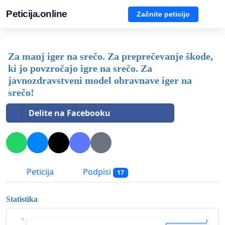
Peticija.online
Začnite peticijo
Za manj iger na srečo. Za preprečevanje škode,
ki jo povzročajo igre na srečo. Za
javnozdravstveni model obravnave iger na
srečo!
Delite na Facebooku
Peticija
Podpisi
17
Statistika
17