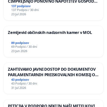
ČIMPREJŠNJO PONOVNO NAPOTITEV GOSPODA
BERNARDA ŠRAJNERJA NA VELEPOSLANIŠTVO
137 podpisov
137 Podpisi / 30 dni
REPUBLIKE SLOVENIJE V MOSKVI
23 Jul 2026
Zemljevid občinskih nadzornih kamer v MOL
89 podpisov
69 Podpisi / 30 dni
23 Jun 2026
ZAHTEVAMO JAVNI DOSTOP DO DOKUMENTOV
PARLAMENTARNIH PREISKOVALNIH KOMISIJ O
ILEGALNI TRGOVINI Z OROŽJEM
43 podpisov
43 Podpisi / 30 dni
31 Jul 2026
PETICIJA V PODPORO NIKI IN NAŠI METELKOVI