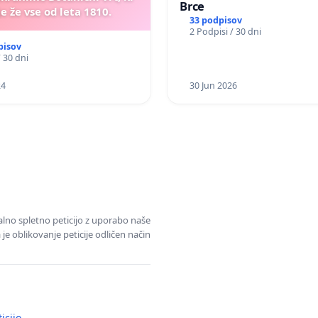
Brce
e že vse od leta 1810.
33 podpisov
2 Podpisi / 30 dni
pisov
/ 30 dni
24
30 Jun 2026
alno spletno peticijo z uporabo naše
je oblikovanje peticije odličen način
icijo