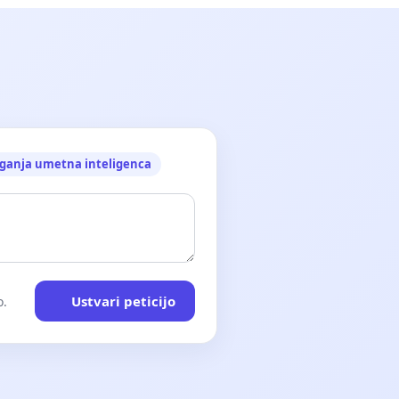
ganja umetna inteligenca
Ustvari peticijo
o.