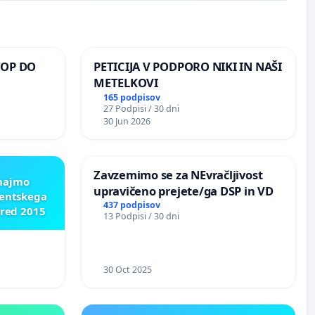
TOP DO
PETICIJA V PODPORO NIKI IN NAŠI
METELKOVI
165 podpisov
27 Podpisi / 30 dni
 O
30 Jun 2026
ROŽJEM
Zavzemimo se za NEvračljivost
znajmo
upravičeno prejete/ga DSP in VD
dentskega
437 podpisov
pred 2015
13 Podpisi / 30 dni
30 Oct 2025