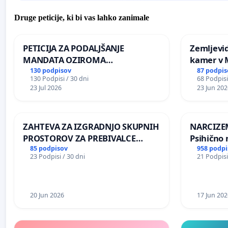
Druge peticije, ki bi vas lahko zanimale
PETICIJA ZA PODALJŠANJE
Zemljevi
MANDATA OZIROMA
kamer v
ČIMPREJŠNJO PONOVNO
130 podpisov
87 podpis
130 Podpisi / 30 dni
68 Podpisi
NAPOTITEV GOSPODA BERNARDA
23 Jul 2026
23 Jun 202
ŠRAJNERJA NA VELEPOSLANIŠTVO
REPUBLIKE SLOVENIJE V MOSKVI
ZAHTEVA ZA IZGRADNJO SKUPNIH
NARCIZEM
PROSTOROV ZA PREBIVALCE
Psihično 
KRAJEVNE SKUPNOSTI
enako pr
85 podpisov
958 podpi
23 Podpisi / 30 dni
21 Podpisi
PRESTRANEK
nasilje
20 Jun 2026
17 Jun 202