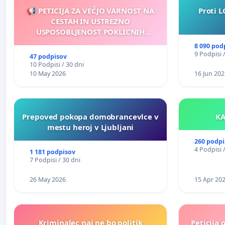
📢 PETICIJA ZA VEČJO VARNOST NA
Proti L
CESTAH IN USTREZNO
USPOSOBLJENOST POKLICNIH
VOZNIKOV
8 090 pod
9 Podpisi 
47 podpisov
10 Podpisi / 30 dni
10 May 2026
16 Jun 202
Prepoved pokopa domobrancevlce v
mestu heroj v Ljubljani
260 podpi
4 Podpisi 
1 181 podpisov
7 Podpisi / 30 dni
26 May 2026
15 Apr 20
Kriminalec naj ne bo politik
Peticija 