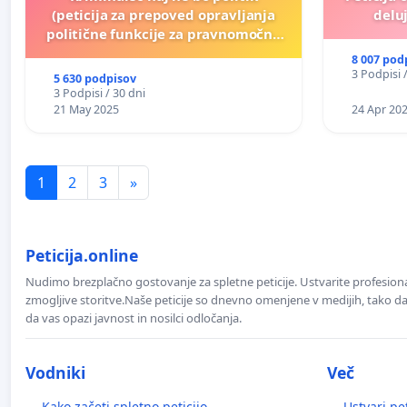
(peticija za prepoved opravljanja
deluj
politične funkcije za pravnomočno
obsojene politike)
8 007 pod
3 Podpisi 
5 630 podpisov
3 Podpisi / 30 dni
21 May 2025
24 Apr 20
1
2
3
»
Peticija.online
Nudimo brezplačno gostovanje za spletne peticije. Ustvarite profesion
zmogljive storitve.Naše peticije so dnevno omenjene v medijih, tako da 
da vas opazi javnost in nosilci odločanja.
Vodniki
Več
Kako začeti spletno peticijo
Ustvari pet