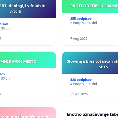
GBT ideologiji v šolah in
PROTI ODSTRELU 206 M
vrtcih!
255 podpisov
8 Podpisi / 30 dni
pisov
/ 30 dni
5
7 Aug 2025
KAMNIK MOJE MESTO
Slovenija brez totalitarni
- SBTS
sov
/ 30 dni
528 podpisov
4 Podpisi / 30 dni
26
31 Jan 2026
Enotno označevanje tabel
ohranimo Botanični vrt, ki