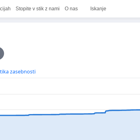
cijah
Stopite v stik z nami
O nas
Iskanje
itika zasebnosti