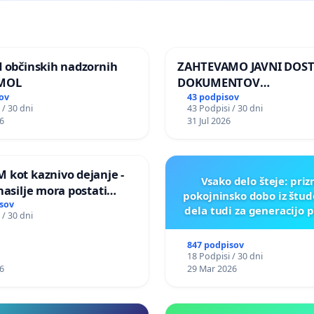
d občinskih nadzornih
ZAHTEVAMO JAVNI DOS
 MOL
DOKUMENTOV
PARLAMENTARNIH
ov
43 podpisov
 / 30 dni
43 Podpisi / 30 dni
PREISKOVALNIH KOMISIJ
6
31 Jul 2026
ILEGALNI TRGOVINI Z O
 kot kaznivo dejanje -
Vsako delo šteje: pri
nasilje mora postati
pokojninsko dobo iz štu
epoznano kot fizično
sov
dela tudi za generacijo 
 / 30 dni
847 podpisov
18 Podpisi / 30 dni
6
29 Mar 2026