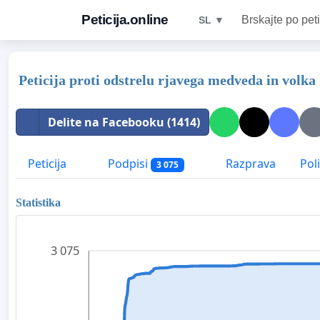
Peticija.online
Brskajte po peti
SL ▼
Peticija proti odstrelu rjavega medveda in volka
Delite na Facebooku (1414)
Peticija
Podpisi
Razprava
Pol
3 075
Statistika
3 075