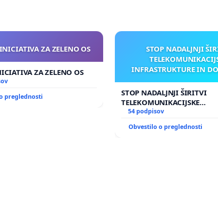
INICIATIVA ZA ZELENO OS
STOP NADALJNJI ŠIR
TELEKOMUNIKACIJ
INFRASTRUKTURE IN D
NICIATIVA ZA ZELENO OS
ANTEN V GRADIŠČ
sov
STOP NADALJNJI ŠIRITVI
o preglednosti
TELEKOMUNIKACIJSKE
INFRASTRUKTURE IN DODA
54 podpisov
ANTEN V GRADIŠČAKU
Obvestilo o preglednosti