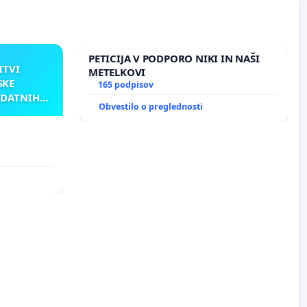
PETICIJA V PODPORO NIKI IN NAŠI
ITVI
METELKOVI
SKE
165 podpisov
ODATNIH
Obvestilo o preglednosti
AKU
TNIH