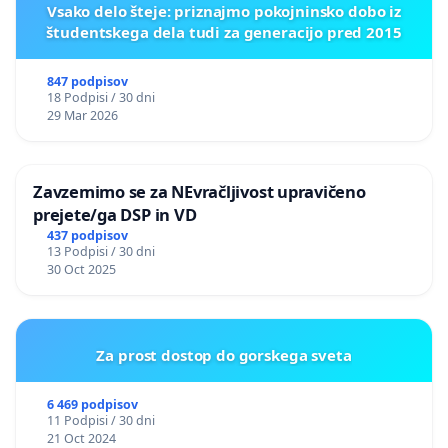
Vsako delo šteje: priznajmo pokojninsko dobo iz
študentskega dela tudi za generacijo pred 2015
847 podpisov
18 Podpisi / 30 dni
29 Mar 2026
Zavzemimo se za NEvračljivost upravičeno
prejete/ga DSP in VD
437 podpisov
13 Podpisi / 30 dni
30 Oct 2025
Za prost dostop do gorskega sveta
6 469 podpisov
11 Podpisi / 30 dni
21 Oct 2024