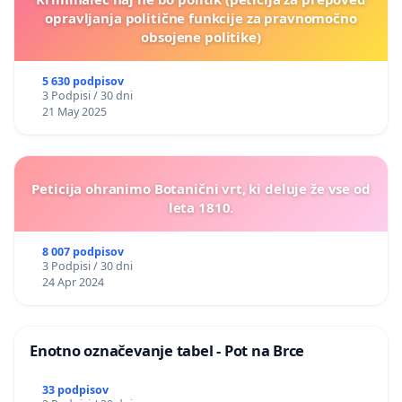
opravljanja politične funkcije za pravnomočno
obsojene politike)
5 630 podpisov
3 Podpisi / 30 dni
21 May 2025
Peticija ohranimo Botanični vrt, ki deluje že vse od
leta 1810.
8 007 podpisov
3 Podpisi / 30 dni
24 Apr 2024
Enotno označevanje tabel - Pot na Brce
33 podpisov