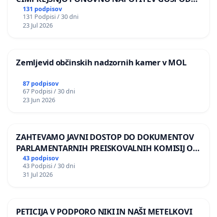
BERNARDA ŠRAJNERJA NA VELEPOSLANIŠTVO
131 podpisov
131 Podpisi / 30 dni
REPUBLIKE SLOVENIJE V MOSKVI
23 Jul 2026
Zemljevid občinskih nadzornih kamer v MOL
87 podpisov
67 Podpisi / 30 dni
23 Jun 2026
ZAHTEVAMO JAVNI DOSTOP DO DOKUMENTOV
PARLAMENTARNIH PREISKOVALNIH KOMISIJ O
ILEGALNI TRGOVINI Z OROŽJEM
43 podpisov
43 Podpisi / 30 dni
31 Jul 2026
PETICIJA V PODPORO NIKI IN NAŠI METELKOVI