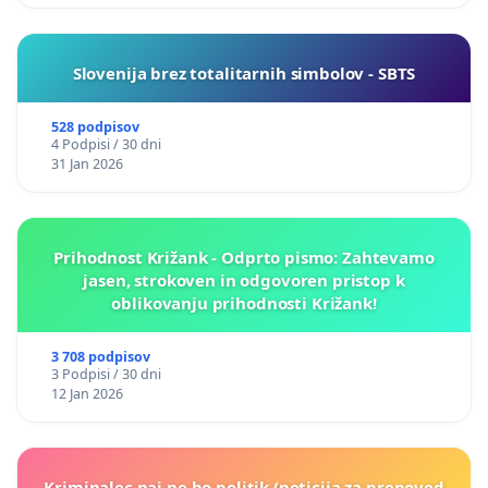
Slovenija brez totalitarnih simbolov - SBTS
528 podpisov
4 Podpisi / 30 dni
31 Jan 2026
Prihodnost Križank - Odprto pismo: Zahtevamo
jasen, strokoven in odgovoren pristop k
oblikovanju prihodnosti Križank!
3 708 podpisov
3 Podpisi / 30 dni
12 Jan 2026
Kriminalec naj ne bo politik (peticija za prepoved