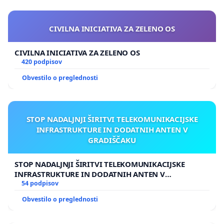
CIVILNA INICIATIVA ZA ZELENO OS
CIVILNA INICIATIVA ZA ZELENO OS
420 podpisov
Obvestilo o preglednosti
STOP NADALJNJI ŠIRITVI TELEKOMUNIKACIJSKE
INFRASTRUKTURE IN DODATNIH ANTEN V
GRADIŠČAKU
STOP NADALJNJI ŠIRITVI TELEKOMUNIKACIJSKE
INFRASTRUKTURE IN DODATNIH ANTEN V
GRADIŠČAKU
54 podpisov
Obvestilo o preglednosti