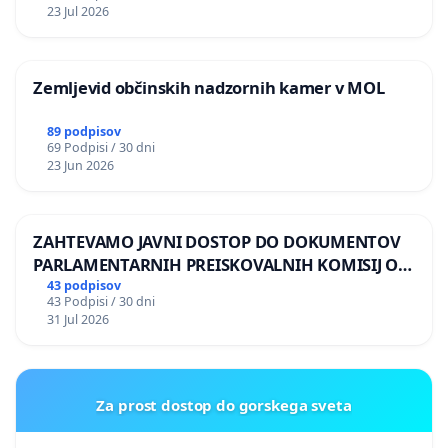
REPUBLIKE SLOVENIJE V MOSKVI
23 Jul 2026
Zemljevid občinskih nadzornih kamer v MOL
89 podpisov
69 Podpisi / 30 dni
23 Jun 2026
ZAHTEVAMO JAVNI DOSTOP DO DOKUMENTOV
PARLAMENTARNIH PREISKOVALNIH KOMISIJ O
ILEGALNI TRGOVINI Z OROŽJEM
43 podpisov
43 Podpisi / 30 dni
31 Jul 2026
Za prost dostop do gorskega sveta