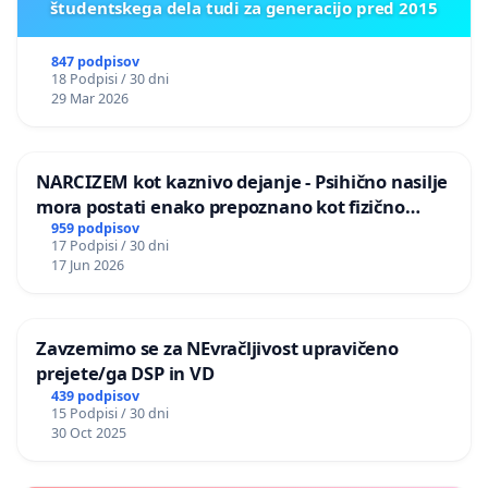
študentskega dela tudi za generacijo pred 2015
847 podpisov
18 Podpisi / 30 dni
29 Mar 2026
NARCIZEM kot kaznivo dejanje - Psihično nasilje
mora postati enako prepoznano kot fizično
nasilje
959 podpisov
17 Podpisi / 30 dni
17 Jun 2026
Zavzemimo se za NEvračljivost upravičeno
prejete/ga DSP in VD
439 podpisov
15 Podpisi / 30 dni
30 Oct 2025