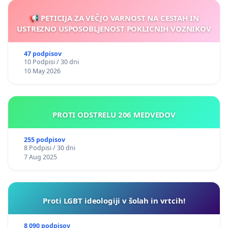
📢 PETICIJA ZA VEČJO VARNOST NA CESTAH IN
USTREZNO USPOSOBLJENOST POKLICNIH VOZNIKOV
47 podpisov
10 Podpisi / 30 dni
10 May 2026
PROTI ODSTRELU 206 MEDVEDOV
255 podpisov
8 Podpisi / 30 dni
7 Aug 2025
Proti LGBT ideologiji v šolah in vrtcih!
8 090 podpisov