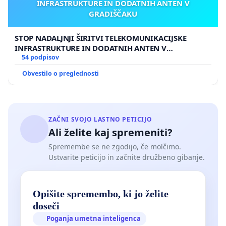
INFRASTRUKTURE IN DODATNIH ANTEN V
GRADIŠČAKU
STOP NADALJNJI ŠIRITVI TELEKOMUNIKACIJSKE
INFRASTRUKTURE IN DODATNIH ANTEN V
GRADIŠČAKU
54 podpisov
Obvestilo o preglednosti
ZAČNI SVOJO LASTNO PETICIJO
Ali želite kaj spremeniti?
Spremembe se ne zgodijo, če molčimo.
Ustvarite peticijo in začnite družbeno gibanje.
Opišite spremembo, ki jo želite
doseči
Poganja umetna inteligenca