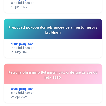
8 Podpisi / 30 dni
16 Jun 2025
Prepoved pokopa domobrancevlce v mestu heroj v
Ljubljani
1 181 podpisov
7 Podpisi / 30 dni
26 May 2026
Peticija ohranimo Botanični vrt, ki deluje že vse od
leta 1810.
8 009 podpisov
5 Podpisi / 30 dni
24 Apr 2024