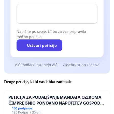
Napišite po svoje. UI bo za vas pripravila
močno peticijo.
Ustvari peticijo
Vaši podatki ostanejo vaši
Zasebnost po zasnovi
Druge peticije, ki bi vas lahko zanimale
PETICIJA ZA PODALJŠANJE MANDATA OZIROMA
ČIMPREJŠNJO PONOVNO NAPOTITEV GOSPODA
BERNARDA ŠRAJNERJA NA VELEPOSLANIŠTVO
136 podpisov
136 Podpisi / 30 dni