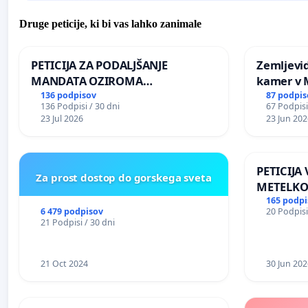
Druge peticije, ki bi vas lahko zanimale
PETICIJA ZA PODALJŠANJE
Zemljevi
MANDATA OZIROMA
kamer v
ČIMPREJŠNJO PONOVNO
136 podpisov
87 podpis
136 Podpisi / 30 dni
67 Podpisi
NAPOTITEV GOSPODA BERNARDA
23 Jul 2026
23 Jun 202
ŠRAJNERJA NA VELEPOSLANIŠTVO
REPUBLIKE SLOVENIJE V MOSKVI
PETICIJA
Za prost dostop do gorskega sveta
METELKO
165 podpi
6 479 podpisov
20 Podpisi
21 Podpisi / 30 dni
21 Oct 2024
30 Jun 202