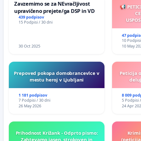
Zavzemimo se za NEvračljivost
📢 PETIC
upravičeno prejete/ga DSP in VD
CE
439 podpisov
USPOS
15 Podpisi / 30 dni
47 podpis
10 Podpisi
30 Oct 2025
10 May 20
Prepoved pokopa domobrancevlce v
Peticija 
mestu heroj v Ljubljani
deluj
1 181 podpisov
8 009 pod
7 Podpisi / 30 dni
5 Podpisi 
26 May 2026
24 Apr 20
Prihodnost Križank - Odprto pismo:
Krimi
Zahtevamo jasen, strokoven in
(peticij