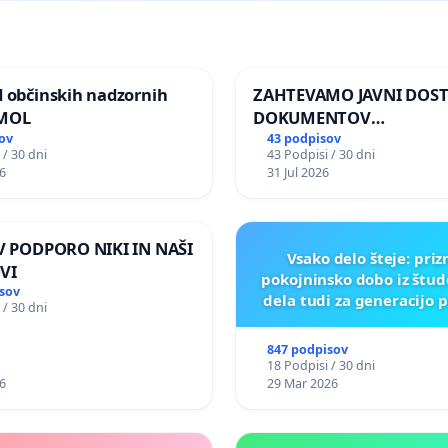
d občinskih nadzornih
ZAHTEVAMO JAVNI DOS
 MOL
DOKUMENTOV
PARLAMENTARNIH
ov
43 podpisov
 / 30 dni
43 Podpisi / 30 dni
PREISKOVALNIH KOMISIJ
6
31 Jul 2026
ILEGALNI TRGOVINI Z O
 V PODPORO NIKI IN NAŠI
Vsako delo šteje: pri
VI
pokojninsko dobo iz štu
sov
dela tudi za generacijo 
 / 30 dni
847 podpisov
18 Podpisi / 30 dni
6
29 Mar 2026