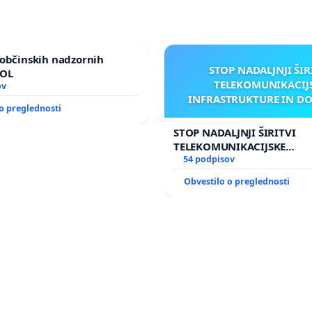
občinskih nadzornih
STOP NADALJNJI ŠIR
MOL
TELEKOMUNIKACIJ
ov
INFRASTRUKTURE IN D
o preglednosti
ANTEN V GRADIŠČ
STOP NADALJNJI ŠIRITVI
TELEKOMUNIKACIJSKE
INFRASTRUKTURE IN DODA
54 podpisov
ANTEN V GRADIŠČAKU
Obvestilo o preglednosti