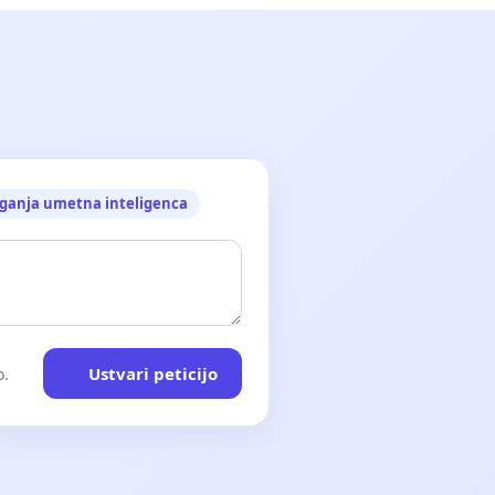
ganja umetna inteligenca
Ustvari peticijo
o.