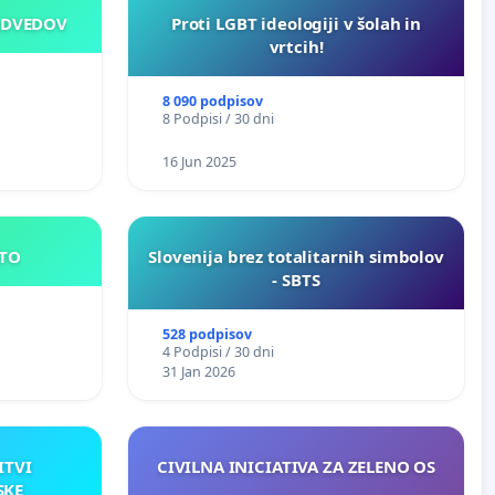
EDVEDOV
Proti LGBT ideologiji v šolah in
vrtcih!
8 090 podpisov
8 Podpisi / 30 dni
16 Jun 2025
E MESTO
Slovenija brez totalitarnih simbolov
- SBTS
528 podpisov
4 Podpisi / 30 dni
31 Jan 2026
ITVI
CIVILNA INICIATIVA ZA ZELENO OS
SKE