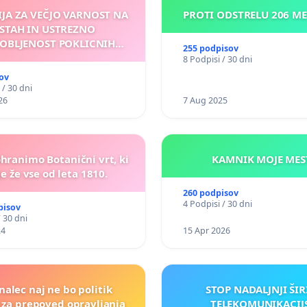
IJA ZA VEČJO VARNOST NA
PROTI ODSTRELU 206 M
STAH IN USTREZNO
OBLJENOST POKLICNIH
255 podpisov
VOZNIKOV
8 Podpisi / 30 dni
ov
 / 30 dni
26
7 Aug 2025
ohranimo Botanični vrt, ki
KAMNIK MOJ
e že vse od leta 1810.
260 podpisov
4 Podpisi / 30 dni
pisov
/ 30 dni
24
15 Apr 2026
nalec naj ne bo politik
STOP NADALJNJI ŠIR
a za prepoved opravljanja
TELEKOMUNIKACIJ