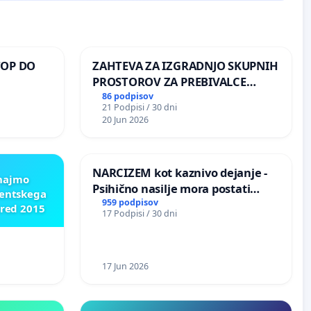
TOP DO
ZAHTEVA ZA IZGRADNJO SKUPNIH
PROSTOROV ZA PREBIVALCE
KRAJEVNE SKUPNOSTI
86 podpisov
21 Podpisi / 30 dni
 O
PRESTRANEK
20 Jun 2026
ROŽJEM
NARCIZEM kot kaznivo dejanje -
znajmo
Psihično nasilje mora postati
dentskega
enako prepoznano kot fizično
959 podpisov
pred 2015
17 Podpisi / 30 dni
nasilje
17 Jun 2026