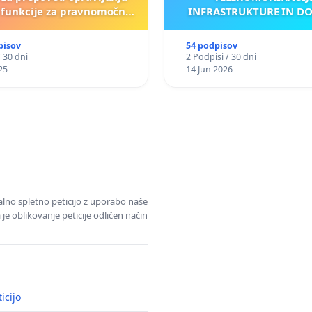
e funkcije za pravnomočno
INFRASTRUKTURE IN D
obsojene politike)
ANTEN V GRADIŠČ
pisov
54 podpisov
/ 30 dni
2 Podpisi / 30 dni
25
14 Jun 2026
alno spletno peticijo z uporabo naše
je oblikovanje peticije odličen način
icijo