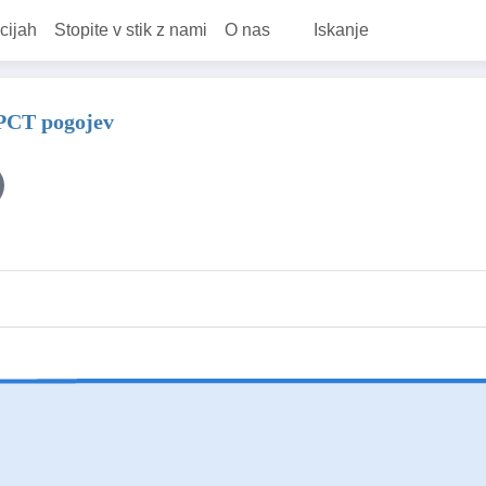
cijah
Stopite v stik z nami
O nas
Iskanje
 PCT pogojev