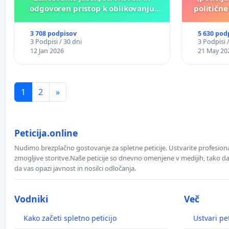
odgovoren pristop k oblikovanju
političn
prihodnosti Križank!
3 708 podpisov
5 630 pod
3 Podpisi / 30 dni
3 Podpisi 
12 Jan 2026
21 May 20
1
2
»
Peticija.online
Nudimo brezplačno gostovanje za spletne peticije. Ustvarite profesion
zmogljive storitve.Naše peticije so dnevno omenjene v medijih, tako da 
da vas opazi javnost in nosilci odločanja.
Vodniki
Več
Kako začeti spletno peticijo
Ustvari pet