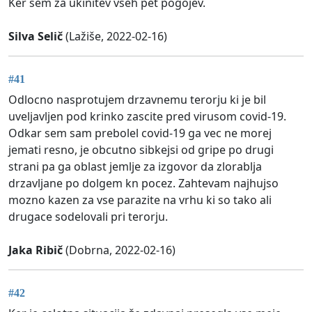
Ker sem za ukinitev vseh pet pogojev.
Silva Selič
(Lažiše, 2022-02-16)
#41
Odlocno nasprotujem drzavnemu terorju ki je bil
uveljavljen pod krinko zascite pred virusom covid-19.
Odkar sem sam prebolel covid-19 ga vec ne morej
jemati resno, je obcutno sibkejsi od gripe po drugi
strani pa ga oblast jemlje za izgovor da zlorablja
drzavljane po dolgem kn pocez. Zahtevam najhujso
mozno kazen za vse parazite na vrhu ki so tako ali
drugace sodelovali pri terorju.
Jaka Ribič
(Dobrna, 2022-02-16)
#42