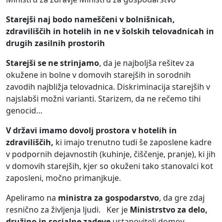
Starejši naj bodo nameščeni v bolnišnicah,
zdraviliščih in hotelih in ne v šolskih telovadnicah in
drugih zasilnih prostorih
Starejši se ne strinjamo
, da je najboljša rešitev za
okužene in bolne v domovih starejših in sorodnih
zavodih najbližja telovadnica. Diskriminacija starejših v
najslabši možni varianti. Starizem, da ne rečemo tihi
genocid…
V državi imamo dovolj prostora v hotelih in
zdraviliščih,
ki imajo trenutno tudi še zaposlene kadre
v podpornih dejavnostih (kuhinje, čiščenje, pranje), ki jih
v domovih starejših, kjer so okuženi tako stanovalci kot
zaposleni, močno primanjkuje.
Apeliramo na
ministra za gospodarstvo
, da gre zdaj
resnično za življenja ljudi. Ker je
Ministrstvo za delo,
družino in socialne zadeve
ustanovitelj domov