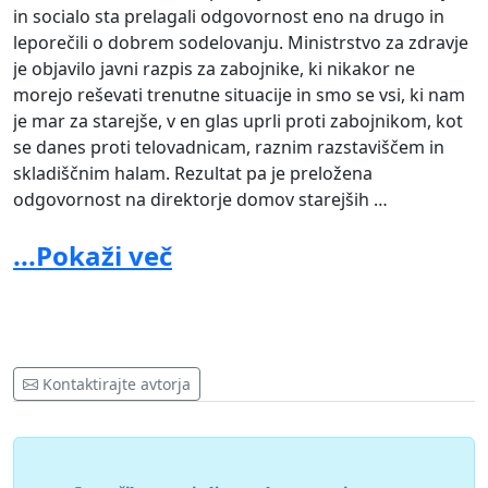
in socialo sta prelagali odgovornost eno na drugo in
leporečili o dobrem sodelovanju. Ministrstvo za zdravje
je objavilo javni razpis za zabojnike, ki nikakor ne
morejo reševati trenutne situacije in smo se vsi, ki nam
je mar za starejše, v en glas uprli proti zabojnikom, kot
se danes proti telovadnicam, raznim razstaviščem in
skladiščnim halam. Rezultat pa je preložena
odgovornost na direktorje domov starejših …
Poslušamo, kako naklonjen je starejšim minister Janez
...Pokaži več
Cigler Kralj. Naj to nemudoma dokaže in v ponedeljek
obvesti domove starejših o rešitvah, ki so jih našli v
sodelovanju z drugimi ministri Vlade. Pa naj bo to
najem modularnih regijskih enot ali spisek hotelov in
zdravilišč, ki z odprtimi rokami pričakujejo turiste, ki jih
Kontaktirajte avtorja
zaradi zaprtja države ne bo, so pa starejši, ki jih je treba
v tem času dostojno namestiti.. In so nenazadnje tisti
zdravi lahko dobra priložnost tudi za hotele.