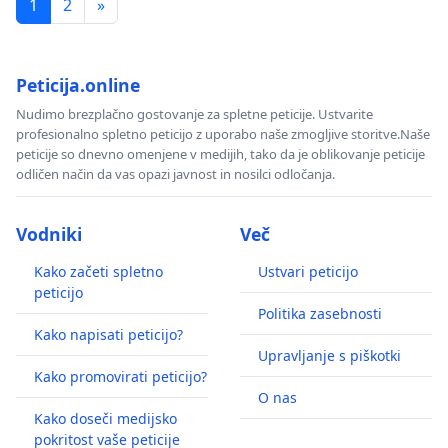
1
2
»
Peticija.online
Nudimo brezplačno gostovanje za spletne peticije. Ustvarite
profesionalno spletno peticijo z uporabo naše zmogljive storitve.Naše
peticije so dnevno omenjene v medijih, tako da je oblikovanje peticije
odličen način da vas opazi javnost in nosilci odločanja.
Vodniki
Več
Kako začeti spletno
Ustvari peticijo
peticijo
Politika zasebnosti
Kako napisati peticijo?
Upravljanje s piškotki
Kako promovirati peticijo?
O nas
Kako doseči medijsko
pokritost vaše peticije