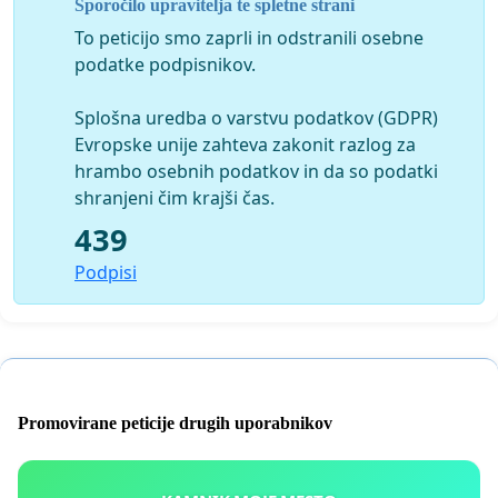
Sporočilo upravitelja te spletne strani
Ne moremo na cesto, a tiho ne bomo!
To peticijo smo zaprli in odstranili osebne
Pozdrav,
podatke podpisnikov.
Biserka Marolt Meden, predsednica Srebrne niti
Splošna uredba o varstvu podatkov (GDPR)
Evropske unije zahteva zakonit razlog za
hrambo osebnih podatkov in da so podatki
shranjeni čim krajši čas.
439
Podpisi
Promovirane peticije drugih uporabnikov