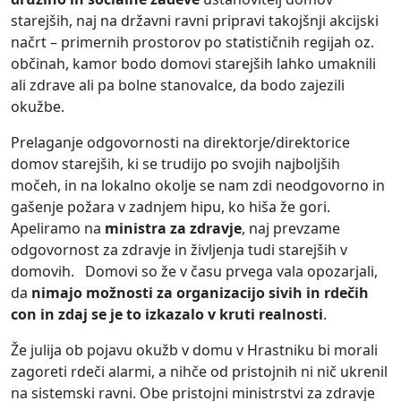
starejših, naj na državni ravni pripravi takojšnji akcijski
načrt – primernih prostorov po statističnih regijah oz.
občinah, kamor bodo domovi starejših lahko umaknili
ali zdrave ali pa bolne stanovalce, da bodo zajezili
okužbe.
Prelaganje odgovornosti na direktorje/direktorice
domov starejših, ki se trudijo po svojih najboljših
močeh, in na lokalno okolje se nam zdi neodgovorno in
gašenje požara v zadnjem hipu, ko hiša že gori.
Apeliramo na
ministra za zdravje
, naj prevzame
odgovornost za zdravje in življenja tudi starejših v
domovih. Domovi so že v času prvega vala opozarjali,
da
nimajo možnosti za organizacijo sivih in rdečih
con in zdaj se je to izkazalo v kruti realnosti
.
Že julija ob pojavu okužb v domu v Hrastniku bi morali
zagoreti rdeči alarmi, a nihče od pristojnih ni nič ukrenil
na sistemski ravni. Obe pristojni ministrstvi za zdravje