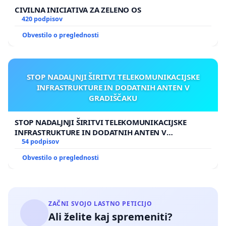
CIVILNA INICIATIVA ZA ZELENO OS
420 podpisov
Obvestilo o preglednosti
STOP NADALJNJI ŠIRITVI TELEKOMUNIKACIJSKE
INFRASTRUKTURE IN DODATNIH ANTEN V
GRADIŠČAKU
STOP NADALJNJI ŠIRITVI TELEKOMUNIKACIJSKE
INFRASTRUKTURE IN DODATNIH ANTEN V
GRADIŠČAKU
54 podpisov
Obvestilo o preglednosti
ZAČNI SVOJO LASTNO PETICIJO
Ali želite kaj spremeniti?