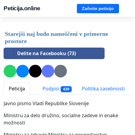
Peticija.online
Začnite peticijo
Starejši naj bodo nameščeni v primerne
prostore
Delite na Facebooku (73)
Peticija
Podpisi
Politika zasebnosti
439
Javno pismo Vladi Republike Slovenije
Ministru za delo družino, socialne zadeve in enake
možnosti
Ministru za zdravje Ministru za gospodarstvo