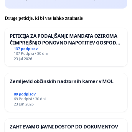
Druge peticije, ki bi vas lahko zanimale
PETICIJA ZA PODALJŠANJE MANDATA OZIROMA
ČIMPREJŠNJO PONOVNO NAPOTITEV GOSPODA
BERNARDA ŠRAJNERJA NA VELEPOSLANIŠTVO
137 podpisov
137 Podpisi / 30 dni
REPUBLIKE SLOVENIJE V MOSKVI
23 Jul 2026
Zemljevid občinskih nadzornih kamer v MOL
89 podpisov
69 Podpisi / 30 dni
23 Jun 2026
ZAHTEVAMO JAVNI DOSTOP DO DOKUMENTOV