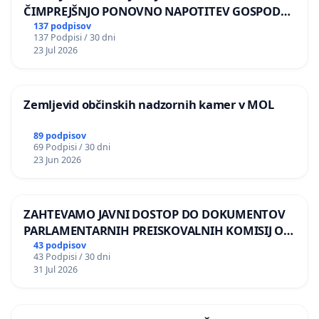
ČIMPREJŠNJO PONOVNO NAPOTITEV GOSPODA
BERNARDA ŠRAJNERJA NA VELEPOSLANIŠTVO
137 podpisov
137 Podpisi / 30 dni
REPUBLIKE SLOVENIJE V MOSKVI
23 Jul 2026
Zemljevid občinskih nadzornih kamer v MOL
89 podpisov
69 Podpisi / 30 dni
23 Jun 2026
ZAHTEVAMO JAVNI DOSTOP DO DOKUMENTOV
PARLAMENTARNIH PREISKOVALNIH KOMISIJ O
ILEGALNI TRGOVINI Z OROŽJEM
43 podpisov
43 Podpisi / 30 dni
31 Jul 2026