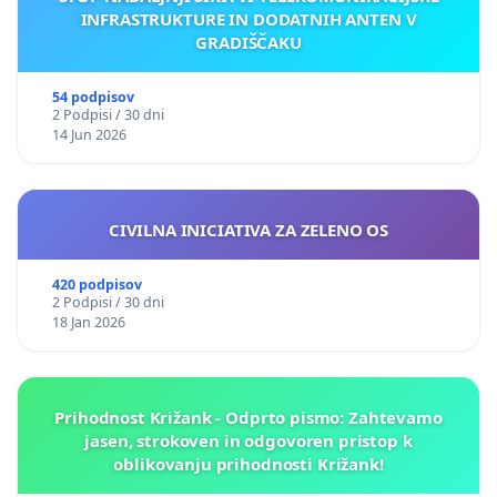
INFRASTRUKTURE IN DODATNIH ANTEN V
GRADIŠČAKU
54 podpisov
2 Podpisi / 30 dni
14 Jun 2026
CIVILNA INICIATIVA ZA ZELENO OS
420 podpisov
2 Podpisi / 30 dni
18 Jan 2026
Prihodnost Križank - Odprto pismo: Zahtevamo
jasen, strokoven in odgovoren pristop k
oblikovanju prihodnosti Križank!