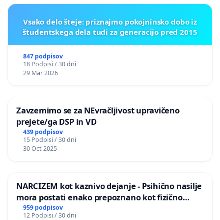
Vsako delo šteje: priznajmo pokojninsko dobo iz
študentskega dela tudi za generacijo pred 2015
847 podpisov
18 Podpisi / 30 dni
29 Mar 2026
Zavzemimo se za NEvračljivost upravičeno
prejete/ga DSP in VD
439 podpisov
15 Podpisi / 30 dni
30 Oct 2025
NARCIZEM kot kaznivo dejanje - Psihično nasilje
mora postati enako prepoznano kot fizično
nasilje
959 podpisov
12 Podpisi / 30 dni