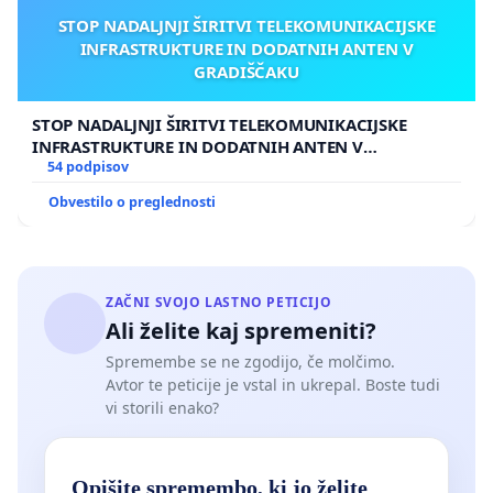
STOP NADALJNJI ŠIRITVI TELEKOMUNIKACIJSKE
INFRASTRUKTURE IN DODATNIH ANTEN V
GRADIŠČAKU
STOP NADALJNJI ŠIRITVI TELEKOMUNIKACIJSKE
INFRASTRUKTURE IN DODATNIH ANTEN V
GRADIŠČAKU
54 podpisov
Obvestilo o preglednosti
ZAČNI SVOJO LASTNO PETICIJO
Ali želite kaj spremeniti?
Spremembe se ne zgodijo, če molčimo.
Avtor te peticije je vstal in ukrepal. Boste tudi
vi storili enako?
Opišite spremembo, ki jo želite