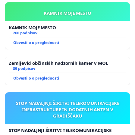
Sindikat LIDL Slovenije (del Sindikata delavcev trgovine
KAMNIK MOJE MESTO
Slovenije in ZSSS)
KAMNIK MOJE MESTO
tjasa_kozole@yahoo.com
260 podpisov
Obvestilo o preglednosti
031 836 883 (Tjaša)
Zemljevid občinskih nadzornih kamer v MOL
89 podpisov
Obvestilo o preglednosti
STOP NADALJNJI ŠIRITVI TELEKOMUNIKACIJSKE
INFRASTRUKTURE IN DODATNIH ANTEN V
GRADIŠČAKU
STOP NADALJNJI ŠIRITVI TELEKOMUNIKACIJSKE