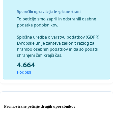
na povečanje članstva. V različnih medijih je poskušal
javnosti razkriti Lildlov model izkoriščanja delavk in
Sporočilo upravitelja te spletne strani
njihov sovražni nastop do delavskega (sindikalnega)
To peticijo smo zaprli in odstranili osebne
organiziranja. Toda uprava trmasto vztraja pri svojem in
podatke podpisnikov.
nadaljuje s postopkom odpovedi. Zagovor Tjaše Kozole
bo potekal v ponedeljek, 23. 03. 2020, ob 8. uri, na
Splošna uredba o varstvu podatkov (GDPR)
sedežu uprave v Komendi.
Evropske unije zahteva zakonit razlog za
hrambo osebnih podatkov in da so podatki
Zaradi izrednih razmer se moramo odpovedati
shranjeni čim krajši čas.
različnim akcijam, protestom ter tiskovni konferenci, na
kateri bi vi vsi lahko solidarno podprli sindikat trgovk
4.664
Lidlu.
Podpisi
Zato te
pozivamo, da v znak podpore Tjaši Kozole
podpišeš peticijo
, s katero lahko skupaj
PRISILIMO UPRAVO K RAZVELJAVITVI POSTOPKA
Promovirane peticije drugih uporabnikov
ODPOVEDI DELOVNEGA RAZMERJA TJAŠI KOZOLE.