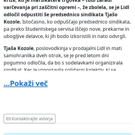
krize, ko je marsikatera trgovka – tudi zaradi
varčevanja pri zaščitni opremi –, že zbolela, se je Lidl
odločil odpustiti še predsednico sindikata Tjašo
Kozole.
Istočasno, ko odpuščajo predsednico sindikata,
pa preko študentskega servisa iščejo nove, prekarne in
ubogljive delavce, ki jih bodo izkoristili in nato odvrgli.
Tjaša Kozole
, poslovodkinja v prodajalni Lidl in mati
samohranilka dveh otrok, se je pred letom dni
pogumno odločila, da bo s sodelavkami organizirala
sindikat. Ker je vzpostavila solidarni kolektiv, ki se
postavil zase in za vse sodelavke v Lidlu, bo pristala na
...Pokaži več
cesti. Medtem, ko se skupaj s sindikatom bori za
ustrezno zaščitno opremo, skrajšan delovni čas trgovin
in dodatno plačilo za obseg dela, bo Lidl krizo izkoristil,
da bo, čim dlje od oči splošne javnosti, odpustil
predsednico in skušal uničiti sindikat.
Kontaktirajte avtorja
Sindikat je v zadnjih mesecih okrepil svoje aktivnosti in
postal prepoznaven med delavkami, kar je vplivalo tudi