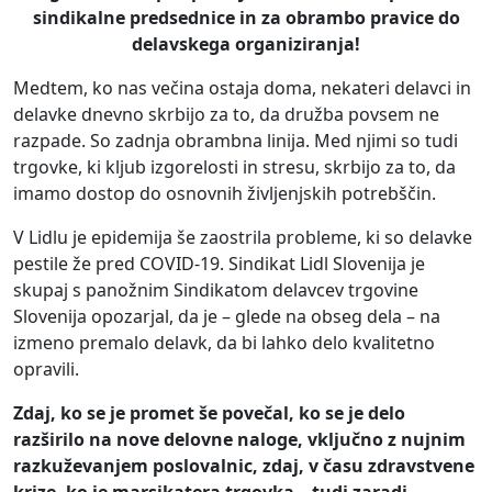
sindikalne predsednice in za obrambo pravice do
delavskega organiziranja!
Medtem, ko nas večina ostaja doma, nekateri delavci in
delavke dnevno skrbijo za to, da družba povsem ne
razpade. So zadnja obrambna linija. Med njimi so tudi
trgovke, ki kljub izgorelosti in stresu, skrbijo za to, da
imamo dostop do osnovnih življenjskih potrebščin.
V Lidlu je epidemija še zaostrila probleme, ki so delavke
pestile že pred COVID-19. Sindikat Lidl Slovenija je
skupaj s panožnim Sindikatom delavcev trgovine
Slovenija opozarjal, da je – glede na obseg dela – na
izmeno premalo delavk, da bi lahko delo kvalitetno
opravili.
Zdaj, ko se je promet še povečal, ko se je delo
razširilo na nove delovne naloge, vključno z nujnim
razkuževanjem poslovalnic, zdaj, v času zdravstvene