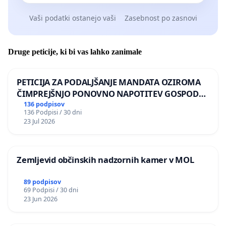
Vaši podatki ostanejo vaši
Zasebnost po zasnovi
Druge peticije, ki bi vas lahko zanimale
PETICIJA ZA PODALJŠANJE MANDATA OZIROMA
ČIMPREJŠNJO PONOVNO NAPOTITEV GOSPODA
BERNARDA ŠRAJNERJA NA VELEPOSLANIŠTVO
136 podpisov
136 Podpisi / 30 dni
REPUBLIKE SLOVENIJE V MOSKVI
23 Jul 2026
Zemljevid občinskih nadzornih kamer v MOL
89 podpisov
69 Podpisi / 30 dni
23 Jun 2026