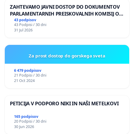
ZAHTEVAMO JAVNI DOSTOP DO DOKUMENTOV
PARLAMENTARNIH PREISKOVALNIH KOMISIJ O
ILEGALNI TRGOVINI Z OROŽJEM
43 podpisov
43 Podpisi / 30 dni
31 Jul 2026
Za prost dostop do gorskega sveta
6 479 podpisov
21 Podpisi / 30 dni
21 Oct 2024
PETICIJA V PODPORO NIKI IN NAŠI METELKOVI
165 podpisov
20 Podpisi / 30 dni
30 Jun 2026