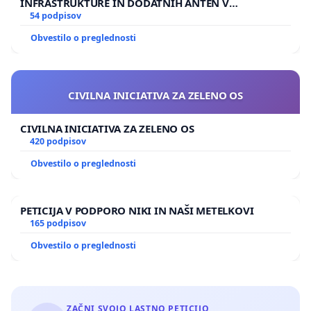
INFRASTRUKTURE IN DODATNIH ANTEN V
GRADIŠČAKU
54 podpisov
Obvestilo o preglednosti
CIVILNA INICIATIVA ZA ZELENO OS
CIVILNA INICIATIVA ZA ZELENO OS
420 podpisov
Obvestilo o preglednosti
PETICIJA V PODPORO NIKI IN NAŠI METELKOVI
165 podpisov
Obvestilo o preglednosti
ZAČNI SVOJO LASTNO PETICIJO