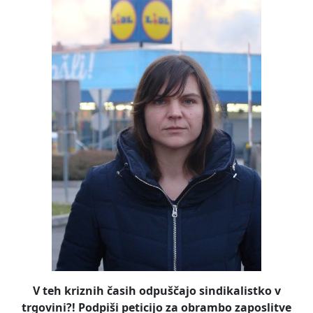
V teh kriznih časih odpuščajo sindikalistko v
trgovini?! Podpiši peticijo za obrambo zaposlitve