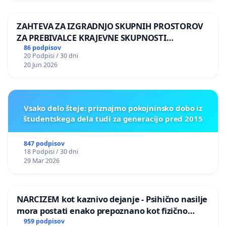
ZAHTEVA ZA IZGRADNJO SKUPNIH PROSTOROV
ZA PREBIVALCE KRAJEVNE SKUPNOSTI
PRESTRANEK
86 podpisov
20 Podpisi / 30 dni
20 Jun 2026
Vsako delo šteje: priznajmo pokojninsko dobo iz
študentskega dela tudi za generacijo pred 2015
847 podpisov
18 Podpisi / 30 dni
29 Mar 2026
NARCIZEM kot kaznivo dejanje - Psihično nasilje
mora postati enako prepoznano kot fizično
nasilje
959 podpisov