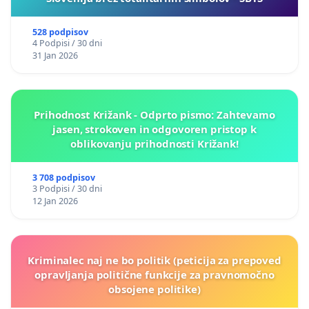
528 podpisov
4 Podpisi / 30 dni
31 Jan 2026
Prihodnost Križank - Odprto pismo: Zahtevamo
jasen, strokoven in odgovoren pristop k
oblikovanju prihodnosti Križank!
3 708 podpisov
3 Podpisi / 30 dni
12 Jan 2026
Kriminalec naj ne bo politik (peticija za prepoved
opravljanja politične funkcije za pravnomočno
obsojene politike)