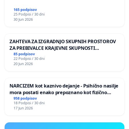
165 podpisov
25 Podpisi / 30 dni
30 Jun 2026
ZAHTEVA ZA IZGRADNJO SKUPNIH PROSTOROV
ZA PREBIVALCE KRAJEVNE SKUPNOSTI
PRESTRANEK
85 podpisov
22 Podpisi / 30 dni
20 Jun 2026
NARCIZEM kot kaznivo dejanje - Psihično nasilje
mora postati enako prepoznano kot fizično
nasilje
958 podpisov
18 Podpisi / 30 dni
17 Jun 2026