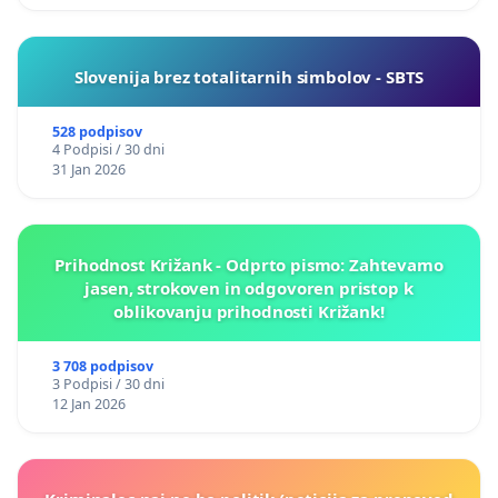
Slovenija brez totalitarnih simbolov - SBTS
528 podpisov
4 Podpisi / 30 dni
31 Jan 2026
Prihodnost Križank - Odprto pismo: Zahtevamo
jasen, strokoven in odgovoren pristop k
oblikovanju prihodnosti Križank!
3 708 podpisov
3 Podpisi / 30 dni
12 Jan 2026