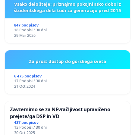
Vsako delo šteje: priznajmo pokojninsko dobo iz
študentskega dela tudi za generacijo pred 2015
847 podpisov
18 Podpisi / 30 dni
29 Mar 2026
Za prost dostop do gorskega sveta
6 475 podpisov
17 Podpisi / 30 dni
21 Oct 2024
Zavzemimo se za NEvračljivost upravičeno
prejete/ga DSP in VD
437 podpisov
13 Podpisi / 30 dni
30 Oct 2025