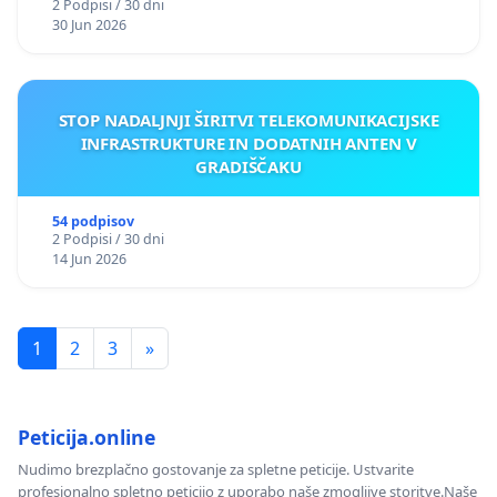
2 Podpisi / 30 dni
30 Jun 2026
STOP NADALJNJI ŠIRITVI TELEKOMUNIKACIJSKE
INFRASTRUKTURE IN DODATNIH ANTEN V
GRADIŠČAKU
54 podpisov
2 Podpisi / 30 dni
14 Jun 2026
1
2
3
»
Peticija.online
Nudimo brezplačno gostovanje za spletne peticije. Ustvarite
profesionalno spletno peticijo z uporabo naše zmogljive storitve.Naše