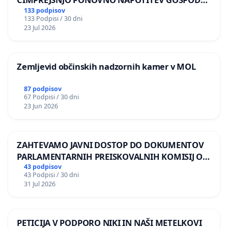
BERNARDA ŠRAJNERJA NA VELEPOSLANIŠTVO
133 podpisov
133 Podpisi / 30 dni
REPUBLIKE SLOVENIJE V MOSKVI
23 Jul 2026
Zemljevid občinskih nadzornih kamer v MOL
87 podpisov
67 Podpisi / 30 dni
23 Jun 2026
ZAHTEVAMO JAVNI DOSTOP DO DOKUMENTOV
PARLAMENTARNIH PREISKOVALNIH KOMISIJ O
ILEGALNI TRGOVINI Z OROŽJEM
43 podpisov
43 Podpisi / 30 dni
31 Jul 2026
PETICIJA V PODPORO NIKI IN NAŠI METELKOVI