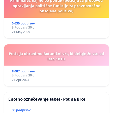
Kriminalec naj ne bo politik (peticija za prepoved
opravljanja politične funkcije za pravnomočno
obsojene politike)
5 630 podpisov
3 Podpisi / 30 dni
21 May 2025
Peticija ohranimo Botanični vrt, ki deluje že vse od
leta 1810.
8 007 podpisov
3 Podpisi / 30 dni
24 Apr 2024
Enotno označevanje tabel - Pot na Brce
33 podpisov