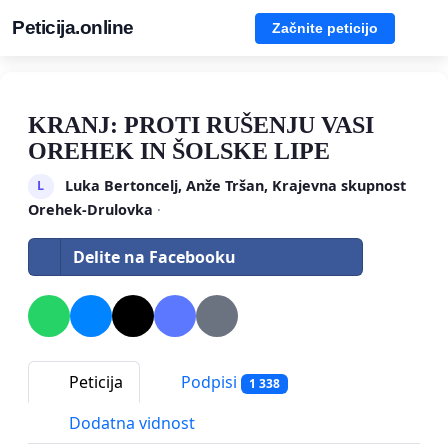
Peticija.online
Začnite peticijo
KRANJ: PROTI RUŠENJU VASI
OREHEK IN ŠOLSKE LIPE
Luka Bertoncelj, Anže Tršan, Krajevna skupnost
L
Orehek-Drulovka
·
Delite na Facebooku
Peticija
Podpisi
1 338
Dodatna vidnost