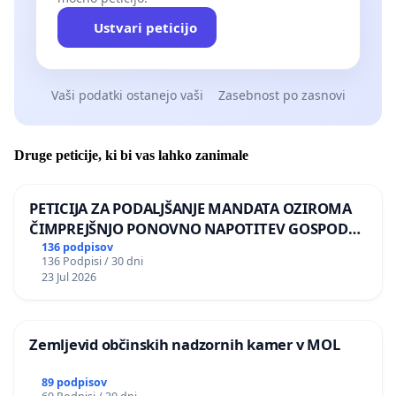
Ustvari peticijo
Vaši podatki ostanejo vaši
Zasebnost po zasnovi
Druge peticije, ki bi vas lahko zanimale
PETICIJA ZA PODALJŠANJE MANDATA OZIROMA
ČIMPREJŠNJO PONOVNO NAPOTITEV GOSPODA
BERNARDA ŠRAJNERJA NA VELEPOSLANIŠTVO
136 podpisov
136 Podpisi / 30 dni
REPUBLIKE SLOVENIJE V MOSKVI
23 Jul 2026
Zemljevid občinskih nadzornih kamer v MOL
89 podpisov