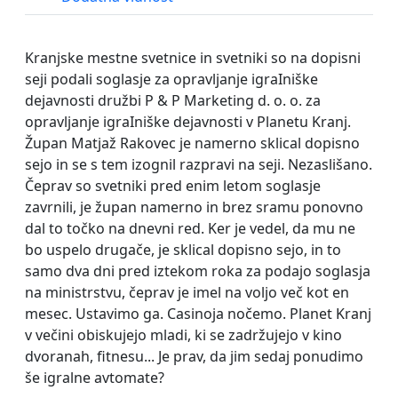
Kranjske mestne svetnice in svetniki so na dopisni
seji podali soglasje za opravljanje igraIniške
dejavnosti družbi P & P Marketing d. o. o. za
opravljanje igraIniške dejavnosti v Planetu Kranj.
Župan Matjaž Rakovec je namerno sklical dopisno
sejo in se s tem izognil razpravi na seji. Nezaslišano.
Čeprav so svetniki pred enim letom soglasje
zavrnili, je župan namerno in brez sramu ponovno
dal to točko na dnevni red. Ker je vedel, da mu ne
bo uspelo drugače, je sklical dopisno sejo, in to
samo dva dni pred iztekom roka za podajo soglasja
na ministrstvu, čeprav je imel na voljo več kot en
mesec. Ustavimo ga. Casinoja nočemo. Planet Kranj
v večini obiskujejo mladi, ki se zadržujejo v kino
dvoranah, fitnesu... Je prav, da jim sedaj ponudimo
še igralne avtomate?