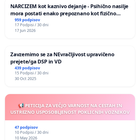
NARCIZEM kot kaznivo dejanje - Psihično nasilje
mora postati enako prepoznano kot fizično
nasilje
959 podpisov
17 Podpisi / 30 dni
17 Jun 2026
Zavzemimo se za NEvračljivost upravičeno
prejete/ga DSP in VD
439 podpisov
15 Podpisi / 30 dni
30 Oct 2025
📢 PETICIJA ZA VEČJO VARNOST NA CESTAH IN
USTREZNO USPOSOBLJENOST POKLICNIH VOZNIKOV
47 podpisov
10 Podpisi / 30 dni
10 May 2026