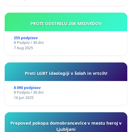
PROTI ODSTRELU 206 MEDVEDOV
255 podpisov
8 Podpisi / 30 dni
7 Aug 2025
Proti LGBT ideologiji v šolah in vrtcih!
8 090 podpisov
8 Podpisi / 30 dni
16 Jun 2025
Prepoved pokopa domobrancevlce v mestu heroj v
Ljubljani