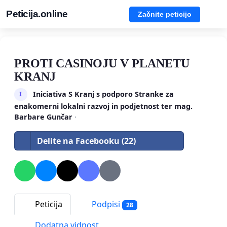
Peticija.online
Začnite peticijo
PROTI CASINOJU V PLANETU
KRANJ
Iniciativa S Kranj s podporo Stranke za
I
enakomerni lokalni razvoj in podjetnost ter mag.
Barbare Gunčar
·
Delite na Facebooku (22)
Peticija
Podpisi
28
Dodatna vidnost