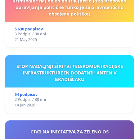
Kriminalec naj ne bo politik (peticija za prepoved
opravljanja politične funkcije za pravnomočno
obsojene politike)
5 630 podpisov
3 Podpisi / 30 dni
21 May 2025
STOP NADALJNJI ŠIRITVI TELEKOMUNIKACIJSKE
INFRASTRUKTURE IN DODATNIH ANTEN V
GRADIŠČAKU
54 podpisov
2 Podpisi / 30 dni
14 Jun 2026
CIVILNA INICIATIVA ZA ZELENO OS