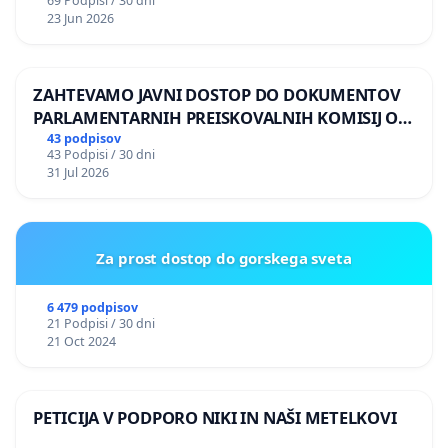
69 Podpisi / 30 dni
23 Jun 2026
ZAHTEVAMO JAVNI DOSTOP DO DOKUMENTOV
PARLAMENTARNIH PREISKOVALNIH KOMISIJ O
ILEGALNI TRGOVINI Z OROŽJEM
43 podpisov
43 Podpisi / 30 dni
31 Jul 2026
Za prost dostop do gorskega sveta
6 479 podpisov
21 Podpisi / 30 dni
21 Oct 2024
PETICIJA V PODPORO NIKI IN NAŠI METELKOVI