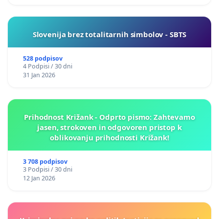
Slovenija brez totalitarnih simbolov - SBTS
528 podpisov
4 Podpisi / 30 dni
31 Jan 2026
Prihodnost Križank - Odprto pismo: Zahtevamo
jasen, strokoven in odgovoren pristop k
oblikovanju prihodnosti Križank!
3 708 podpisov
3 Podpisi / 30 dni
12 Jan 2026