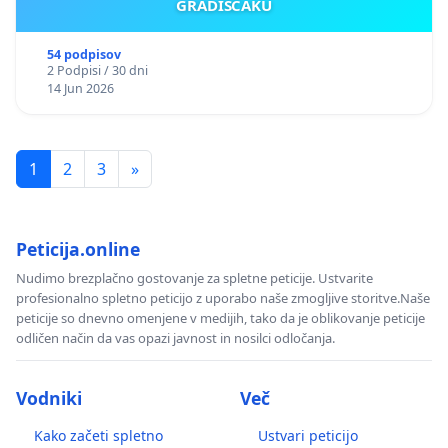
GRADIŠČAKU
54 podpisov
2 Podpisi / 30 dni
14 Jun 2026
1
2
3
»
Peticija.online
Nudimo brezplačno gostovanje za spletne peticije. Ustvarite
profesionalno spletno peticijo z uporabo naše zmogljive storitve.Naše
peticije so dnevno omenjene v medijih, tako da je oblikovanje peticije
odličen način da vas opazi javnost in nosilci odločanja.
Vodniki
Več
Kako začeti spletno
Ustvari peticijo