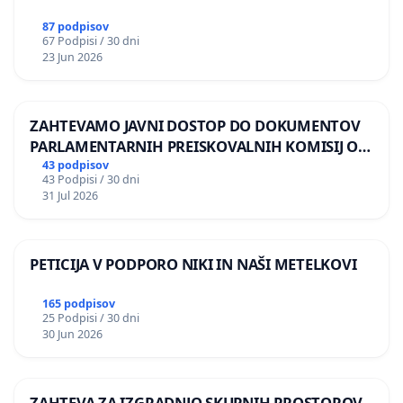
87 podpisov
67 Podpisi / 30 dni
23 Jun 2026
ZAHTEVAMO JAVNI DOSTOP DO DOKUMENTOV
PARLAMENTARNIH PREISKOVALNIH KOMISIJ O
ILEGALNI TRGOVINI Z OROŽJEM
43 podpisov
43 Podpisi / 30 dni
31 Jul 2026
PETICIJA V PODPORO NIKI IN NAŠI METELKOVI
165 podpisov
25 Podpisi / 30 dni
30 Jun 2026
ZAHTEVA ZA IZGRADNJO SKUPNIH PROSTOROV