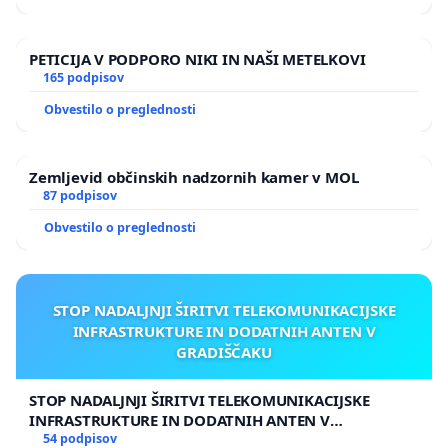
PETICIJA V PODPORO NIKI IN NAŠI METELKOVI
165 podpisov
Obvestilo o preglednosti
Zemljevid občinskih nadzornih kamer v MOL
87 podpisov
Obvestilo o preglednosti
STOP NADALJNJI ŠIRITVI TELEKOMUNIKACIJSKE
INFRASTRUKTURE IN DODATNIH ANTEN V
GRADIŠČAKU
STOP NADALJNJI ŠIRITVI TELEKOMUNIKACIJSKE
INFRASTRUKTURE IN DODATNIH ANTEN V
GRADIŠČAKU
54 podpisov