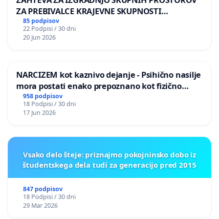
ZA PREBIVALCE KRAJEVNE SKUPNOSTI
PRESTRANEK
85 podpisov
22 Podpisi / 30 dni
20 Jun 2026
NARCIZEM kot kaznivo dejanje - Psihično nasilje
mora postati enako prepoznano kot fizično
nasilje
958 podpisov
18 Podpisi / 30 dni
17 Jun 2026
Vsako delo šteje: priznajmo pokojninsko dobo iz
študentskega dela tudi za generacijo pred 2015
847 podpisov
18 Podpisi / 30 dni
29 Mar 2026