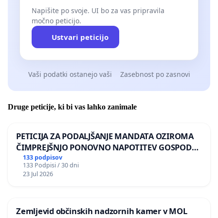
Napišite po svoje. UI bo za vas pripravila
močno peticijo.
Ustvari peticijo
Vaši podatki ostanejo vaši
Zasebnost po zasnovi
Druge peticije, ki bi vas lahko zanimale
PETICIJA ZA PODALJŠANJE MANDATA OZIROMA
ČIMPREJŠNJO PONOVNO NAPOTITEV GOSPODA
BERNARDA ŠRAJNERJA NA VELEPOSLANIŠTVO
133 podpisov
133 Podpisi / 30 dni
REPUBLIKE SLOVENIJE V MOSKVI
23 Jul 2026
Zemljevid občinskih nadzornih kamer v MOL