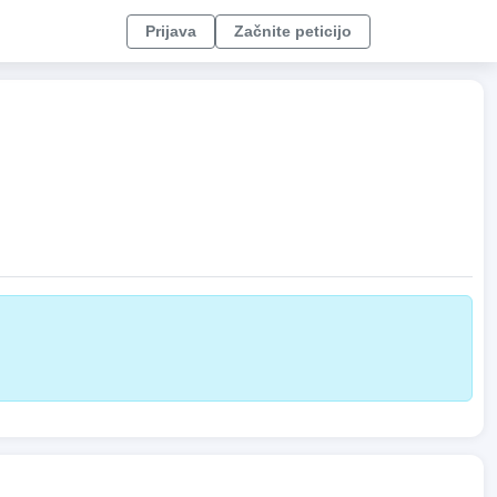
Prijava
Začnite peticijo