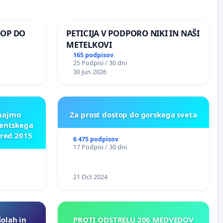
TOP DO
PETICIJA V PODPORO NIKI IN NAŠI
METELKOVI
165 podpisov
25 Podpisi / 30 dni
 O
30 Jun 2026
ROŽJEM
znajmo
Za prost dostop do gorskega sveta
dentskega
pred 2015
6 475 podpisov
17 Podpisi / 30 dni
21 Oct 2024
šolah in
PROTI ODSTRELU 206 MEDVEDOV