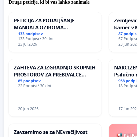
Druge peticije, ki bi vas lahko zanimale
PETICIJA ZA PODALJŠANJE
Zemljevi
MANDATA OZIROMA
kamer v
ČIMPREJŠNJO PONOVNO
133 podpisov
87 podpis
133 Podpisi / 30 dni
67 Podpisi
NAPOTITEV GOSPODA BERNARDA
23 Jul 2026
23 Jun 202
ŠRAJNERJA NA VELEPOSLANIŠTVO
REPUBLIKE SLOVENIJE V MOSKVI
ZAHTEVA ZA IZGRADNJO SKUPNIH
NARCIZEM
PROSTOROV ZA PREBIVALCE
Psihično 
KRAJEVNE SKUPNOSTI
enako pr
85 podpisov
958 podpi
22 Podpisi / 30 dni
18 Podpisi
PRESTRANEK
nasilje
20 Jun 2026
17 Jun 202
Zavzemimo se za NEvračljivost
📢 PETIC