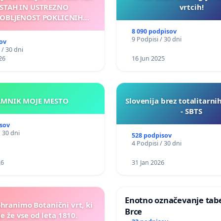
STAH IN USTREZNO
vrtcih!
OBLJENOST POKLICNIH
VOZNIKOV
8 090 podpisov
9 Podpisi / 30 dni
ov
 / 30 dni
26
16 Jun 2025
KAMNIK MOJE MESTO
Slovenija brez totalitarni
- SBTS
sov
/ 30 dni
528 podpisov
4 Podpisi / 30 dni
26
31 Jan 2026
Enotno označevanje tabel
ohranimo Botanični vrt, ki
Brce
e že vse od leta 1810.