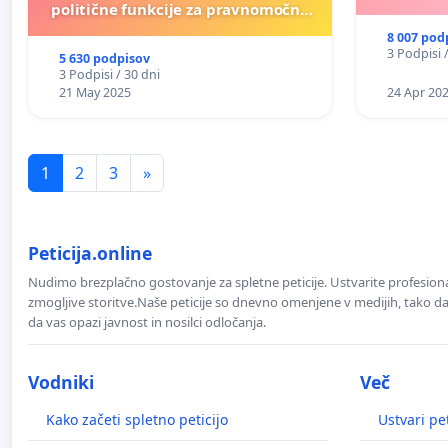
politične funkcije za pravnomočno
obsojene politike)
8 007 pod
3 Podpisi 
5 630 podpisov
3 Podpisi / 30 dni
21 May 2025
24 Apr 20
1
2
3
»
Peticija.online
Nudimo brezplačno gostovanje za spletne peticije. Ustvarite profesion
zmogljive storitve.Naše peticije so dnevno omenjene v medijih, tako da 
da vas opazi javnost in nosilci odločanja.
Vodniki
Več
Kako začeti spletno peticijo
Ustvari pet