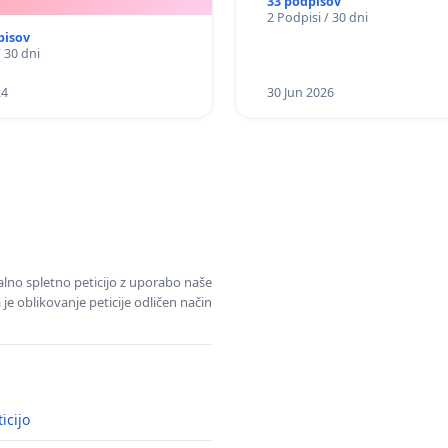
33 podpisov
2 Podpisi / 30 dni
pisov
/ 30 dni
24
30 Jun 2026
alno spletno peticijo z uporabo naše
je oblikovanje peticije odličen način
icijo