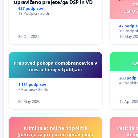
upravičeno prejete/ga DSP in VD
CE
437 podpisov
USPOS
13 Podpisi / 30 dni
47 podpis
10 Podpisi
30 Oct 2025
10 May 20
Prepoved pokopa domobrancevlce v
mestu heroj v Ljubljani
260 podpi
4 Podpisi 
1 181 podpisov
7 Podpisi / 30 dni
26 May 2026
15 Apr 20
Kriminalec naj ne bo politik
Peticija 
(peticija za prepoved opravljanja
deluj