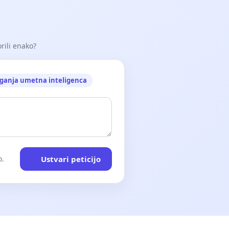
orili enako?
ganja umetna inteligenca
Ustvari peticijo
o.