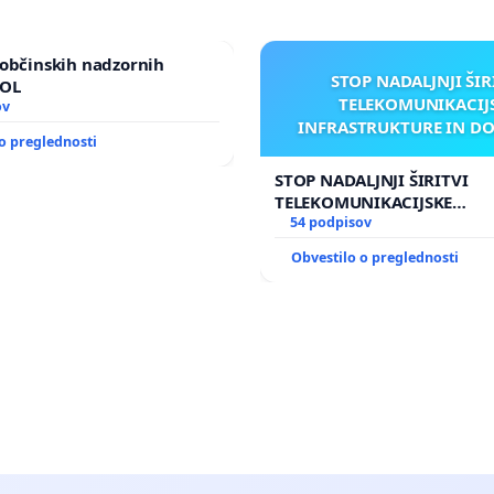
občinskih nadzornih
STOP NADALJNJI ŠIR
MOL
TELEKOMUNIKACIJ
ov
INFRASTRUKTURE IN D
o preglednosti
ANTEN V GRADIŠČ
STOP NADALJNJI ŠIRITVI
TELEKOMUNIKACIJSKE
INFRASTRUKTURE IN DODA
54 podpisov
ANTEN V GRADIŠČAKU
Obvestilo o preglednosti