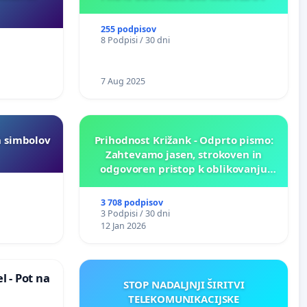
255 podpisov
8 Podpisi / 30 dni
7 Aug 2025
h simbolov
Prihodnost Križank - Odprto pismo:
Zahtevamo jasen, strokoven in
odgovoren pristop k oblikovanju
prihodnosti Križank!
3 708 podpisov
3 Podpisi / 30 dni
12 Jan 2026
 - Pot na
STOP NADALJNJI ŠIRITVI
TELEKOMUNIKACIJSKE