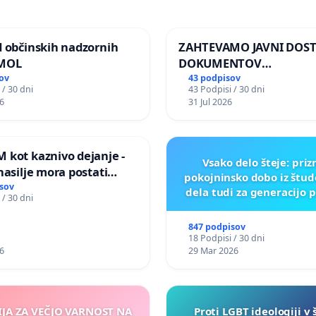
d občinskih nadzornih
ZAHTEVAMO JAVNI DOS
 MOL
DOKUMENTOV
PARLAMENTARNIH
ov
43 podpisov
 / 30 dni
43 Podpisi / 30 dni
PREISKOVALNIH KOMISIJ
6
31 Jul 2026
ILEGALNI TRGOVINI Z O
 kot kaznivo dejanje -
Vsako delo šteje: pri
nasilje mora postati
pokojninsko dobo iz štu
epoznano kot fizično
sov
dela tudi za generacijo 
 / 30 dni
847 podpisov
18 Podpisi / 30 dni
6
29 Mar 2026
IJA ZA VEČJO VARNOST NA
Proti LGBT ideologiji v 