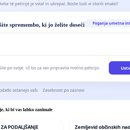
Avtor te peticije je vstal in ukrepal. Boste tudi vi storili enako?
Poganja umetna in
ite spremembo, ki jo želite doseči
Ustv
ite po svoje. UI bo za vas pripravila močno peticijo.
odatki ostanejo vaši
Zasebnost po zasnovi
je, ki bi vas lahko zanimale
A ZA PODALJŠANJE
Zemljevid občinskih na