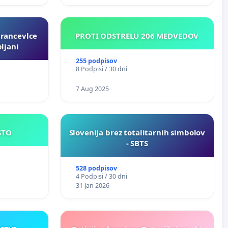
rancevlce
PROTI ODSTRELU 206 MEDVEDOV
ljani
255 podpisov
8 Podpisi / 30 dni
7 Aug 2025
JE MESTO
Slovenija brez totalitarnih simbolov
- SBTS
528 podpisov
4 Podpisi / 30 dni
31 Jan 2026