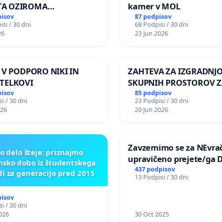
A OZIROMA
kamer v MOL
JŠNJO PONOVNO
pisov
87 podpisov
si / 30 dni
68 Podpisi / 30 dni
TEV GOSPODA BERNARDA
26
23 Jun 2026
JA NA VELEPOSLANIŠTVO
KE SLOVENIJE V MOSKVI
A V PODPORO NIKI IN
ZAHTEVA ZA IZGRADNJ
TELKOVI
SKUPNIH PROSTOROV Z
PREBIVALCE KRAJEVNE
pisov
85 podpisov
i / 30 dni
23 Podpisi / 30 dni
SKUPNOSTI PRESTRANE
026
20 Jun 2026
Zavzemimo se za NEvrač
o delo šteje: priznajmo
upravičeno prejete/ga 
nsko dobo iz študentskega
437 podpisov
di za generacijo pred 2015
13 Podpisi / 30 dni
pisov
i / 30 dni
026
30 Oct 2025