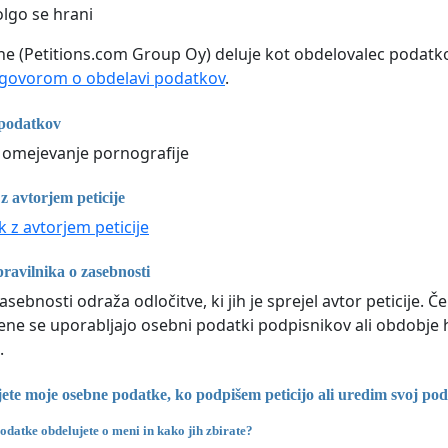
lgo se hrani
line (Petitions.com Group Oy) deluje kot obdelovalec podatko
govorom o obdelavi podatkov
.
 podatkov
za omejevanje pornografije
 z avtorjem peticije
ik z avtorjem peticije
avilnika o zasebnosti
zasebnosti odraža odločitve, ki jih je sprejel avtor peticije. 
ne se uporabljajo osebni podatki podpisnikov ali obdobj
.
ete moje osebne podatke, ko podpišem peticijo ali uredim svoj pod
odatke obdelujete o meni in kako jih zbirate?