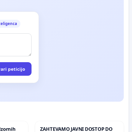
teligenca
ari peticijo
dzornih
ZAHTEVAMO JAVNI DOSTOP DO