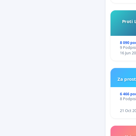
Proti 
8 090 po
9 Podpisi
16 Jun 2
Za pros
6 466 po
8 Podpisi
21 Oct 2