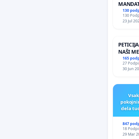
MANDAT
ČIMPRE
130 pod
130 Podpi
NAPOTI
23 Jul 20
ŠRAJNER
REPUBLI
PETICIJ
NAŠI ME
165 pod
27 Podpis
30 Jun 2
Vsak
pokojni
dela tu
847 pod
18 Podpis
29 Mar 2