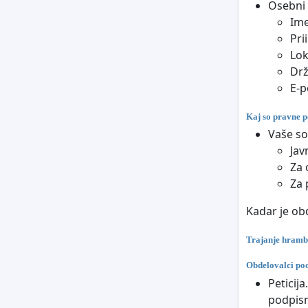
Osebni 
Im
Pri
Lok
Dr
E-p
Kaj so pravne p
Vaše so
Jav
Za 
Za 
Kadar je obd
Trajanje hramb
Obdelovalci po
Peticij
podpisni