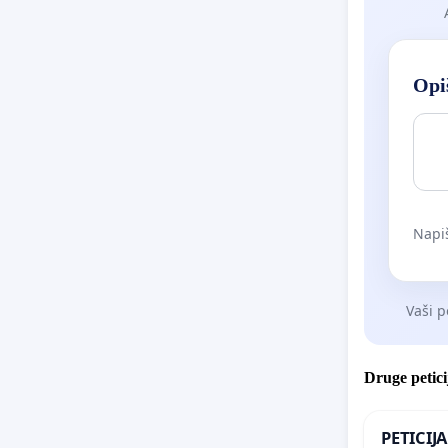
Opiš
Napiš
Vaši p
Druge petici
PETICIJ