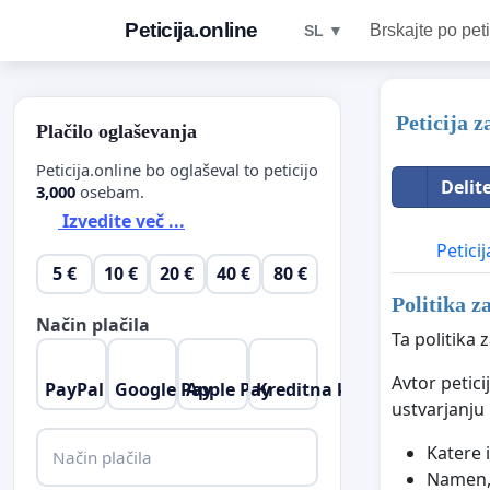
Peticija.online
Brskajte po peti
SL ▼
Peticija 
Plačilo oglaševanja
Peticija.online bo oglaševal to peticijo
Delit
3,000
osebam.
Izvedite več ...
Peticij
5 €
10 €
20 €
40 €
80 €
Politika z
Način plačila
Ta politika 
Avtor petici
PayPal
Google Pay
Apple Pay
Kreditna kartica
ustvarjanju 
Katere 
Način plačila
Namen, 