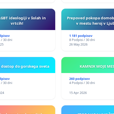
LGBT ideologiji v šolah in
Prepoved pokopa domob
vrtcih!
v mestu heroj v Ljub
dpisov
1 181 podpisov
 / 30 dni
8 Podpisi / 30 dni
025
26 May 2026
t dostop do gorskega sveta
KAMNIK MO
dpisov
260 podpisov
 / 30 dni
4 Podpisi / 30 dni
024
15 Apr 2026