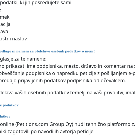
podatki, ki jih posredujete sami
e
imek
acija
žava
oštni naslov
odlage in nameni za obdelavo osebnih podatkov o meni?
glasje za te namene:
no prikazati ime podpisnika, mesto, državo in komentar na s
obveščanje podpisnika o napredku peticije z pošiljanjem e-p
predajo prijavljenih podatkov podpisnika odločevalcem.
elava vaših osebnih podatkov temelji na vaši privolitvi, imat
e podatkov
datkov
a.online (Petitions.com Group Oy) nudi tehnično platformo za 
ki zagotovili po navodilih avtorja peticije.