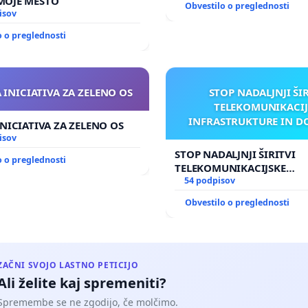
KAMNIK MOJE MESTO
Obvestilo o preglednosti
isov
o o preglednosti
 INICIATIVA ZA ZELENO OS
STOP NADALJNJI ŠI
TELEKOMUNIKACIJ
INFRASTRUKTURE IN D
INICIATIVA ZA ZELENO OS
ANTEN V GRADIŠČ
isov
STOP NADALJNJI ŠIRITVI
o o preglednosti
TELEKOMUNIKACIJSKE
INFRASTRUKTURE IN DOD
54 podpisov
ANTEN V GRADIŠČAKU
Obvestilo o preglednosti
ZAČNI SVOJO LASTNO PETICIJO
Ali želite kaj spremeniti?
Spremembe se ne zgodijo, če molčimo.