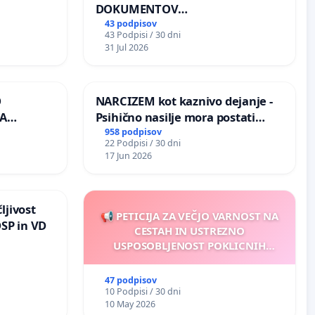
DOKUMENTOV
PARLAMENTARNIH
43 podpisov
43 Podpisi / 30 dni
PREISKOVALNIH KOMISIJ O
31 Jul 2026
ILEGALNI TRGOVINI Z OROŽJEM
O
NARCIZEM kot kaznivo dejanje -
A
Psihično nasilje mora postati
enako prepoznano kot fizično
958 podpisov
22 Podpisi / 30 dni
K
nasilje
17 Jun 2026
ljivost
📢 PETICIJA ZA VEČJO VARNOST NA
DSP in VD
CESTAH IN USTREZNO
USPOSOBLJENOST POKLICNIH
VOZNIKOV
47 podpisov
10 Podpisi / 30 dni
10 May 2026