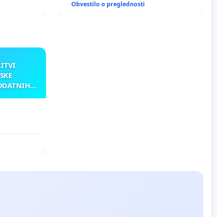
Obvestilo o preglednosti
RITVI
SKE
ODATNIH
AKU
ATNIH