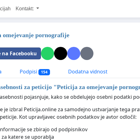
cijah
Kontakt:
za omejevanje pornografije
e na Facebooku
a
Podpisi
Dodatna vidnost
154
asebnosti za peticijo "
Peticija za omejevanje pornogr
zasebnosti pojasnjuje, kako se obdelujejo osebni podatki pod
je je izbral Peticija.online za samodejno ustvarjanje tega pra
peticije. Kot upravljavec osebnih podatkov je avtor odločil:
informacije se zbirajo od podpisnikov
za katere se uporablja