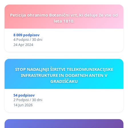
Peticija ohranimo Botanični vrt, ki deluje že vse od
leta 1810.
8 009 podpisov
4 Podpisi / 30 dni
24 Apr 2024
STOP NADALJNJI ŠIRITVI TELEKOMUNIKACIJSKE
INFRASTRUKTURE IN DODATNIH ANTEN V
GRADIŠČAKU
54 podpisov
2 Podpisi / 30 dni
14 Jun 2026