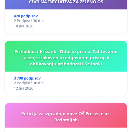
CIVILNA INICIATIVA ZA ZELENO OS
420 podpisov
2 Podpisi / 30 dni
18 Jan 2026
Prihodnost Križank - Odprto pismo: Zahtevamo
jasen, strokoven in odgovoren pristop k
oblikovanju prihodnosti Križank!
3 708 podpisov
2 Podpisi / 30 dni
12 Jan 2026
Peticija za izgradnjo nove OŠ Preserje pri
Radomljah