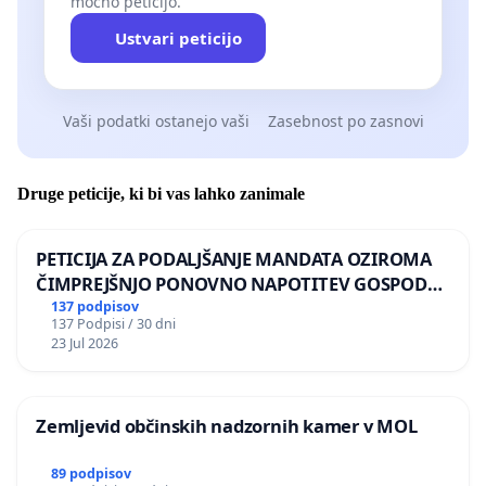
močno peticijo.
Ustvari peticijo
Vaši podatki ostanejo vaši
Zasebnost po zasnovi
Druge peticije, ki bi vas lahko zanimale
PETICIJA ZA PODALJŠANJE MANDATA OZIROMA
ČIMPREJŠNJO PONOVNO NAPOTITEV GOSPODA
BERNARDA ŠRAJNERJA NA VELEPOSLANIŠTVO
137 podpisov
137 Podpisi / 30 dni
REPUBLIKE SLOVENIJE V MOSKVI
23 Jul 2026
Zemljevid občinskih nadzornih kamer v MOL
89 podpisov