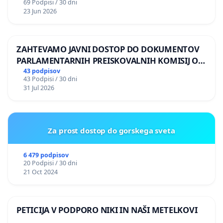
69 Podpisi / 30 dni
23 Jun 2026
ZAHTEVAMO JAVNI DOSTOP DO DOKUMENTOV
PARLAMENTARNIH PREISKOVALNIH KOMISIJ O
ILEGALNI TRGOVINI Z OROŽJEM
43 podpisov
43 Podpisi / 30 dni
31 Jul 2026
Za prost dostop do gorskega sveta
6 479 podpisov
20 Podpisi / 30 dni
21 Oct 2024
PETICIJA V PODPORO NIKI IN NAŠI METELKOVI