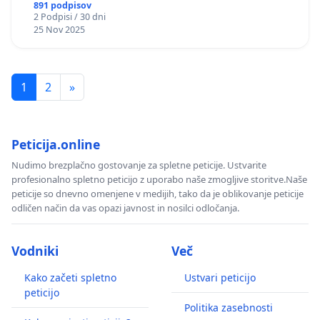
891 podpisov
2 Podpisi / 30 dni
25 Nov 2025
1
2
»
Peticija.online
Nudimo brezplačno gostovanje za spletne peticije. Ustvarite
profesionalno spletno peticijo z uporabo naše zmogljive storitve.Naše
peticije so dnevno omenjene v medijih, tako da je oblikovanje peticije
odličen način da vas opazi javnost in nosilci odločanja.
Vodniki
Več
Kako začeti spletno
Ustvari peticijo
peticijo
Politika zasebnosti