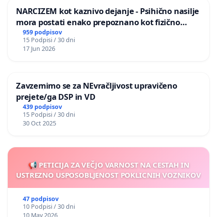
NARCIZEM kot kaznivo dejanje - Psihično nasilje
mora postati enako prepoznano kot fizično
nasilje
959 podpisov
15 Podpisi / 30 dni
17 Jun 2026
Zavzemimo se za NEvračljivost upravičeno
prejete/ga DSP in VD
439 podpisov
15 Podpisi / 30 dni
30 Oct 2025
📢 PETICIJA ZA VEČJO VARNOST NA CESTAH IN
USTREZNO USPOSOBLJENOST POKLICNIH VOZNIKOV
47 podpisov
10 Podpisi / 30 dni
10 May 2026