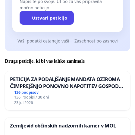
Napišite po svoje. UI bo za vas pripravila
močno peticijo.
Ustvari peticijo
Vaši podatki ostanejo vaši
Zasebnost po zasnovi
Druge peticije, ki bi vas lahko zanimale
PETICIJA ZA PODALJŠANJE MANDATA OZIROMA
ČIMPREJŠNJO PONOVNO NAPOTITEV GOSPODA
BERNARDA ŠRAJNERJA NA VELEPOSLANIŠTVO
136 podpisov
136 Podpisi / 30 dni
REPUBLIKE SLOVENIJE V MOSKVI
23 Jul 2026
Zemljevid občinskih nadzornih kamer v MOL