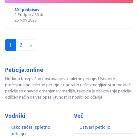
891 podpisov
2 Podpisi / 30 dni
25 Nov 2025
1
2
»
Peticija.online
Nudimo brezplačno gostovanje za spletne peticije. Ustvarite
profesionalno spletno peticijo z uporabo naše zmogljive storitve.Naše
peticije so dnevno omenjene v medijih, tako da je oblikovanje peticije
odličen način da vas opazi javnost in nosilci odločanja.
Vodniki
Več
Kako začeti spletno
Ustvari peticijo
peticijo