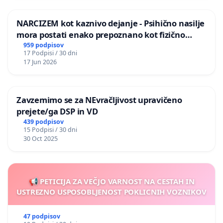
NARCIZEM kot kaznivo dejanje - Psihično nasilje
mora postati enako prepoznano kot fizično
nasilje
959 podpisov
17 Podpisi / 30 dni
17 Jun 2026
Zavzemimo se za NEvračljivost upravičeno
prejete/ga DSP in VD
439 podpisov
15 Podpisi / 30 dni
30 Oct 2025
📢 PETICIJA ZA VEČJO VARNOST NA CESTAH IN
USTREZNO USPOSOBLJENOST POKLICNIH VOZNIKOV
47 podpisov