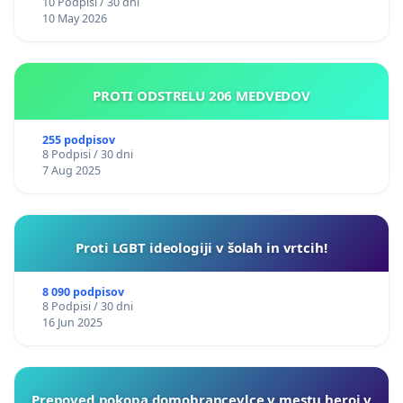
10 Podpisi / 30 dni
10 May 2026
PROTI ODSTRELU 206 MEDVEDOV
255 podpisov
8 Podpisi / 30 dni
7 Aug 2025
Proti LGBT ideologiji v šolah in vrtcih!
8 090 podpisov
8 Podpisi / 30 dni
16 Jun 2025
Prepoved pokopa domobrancevlce v mestu heroj v