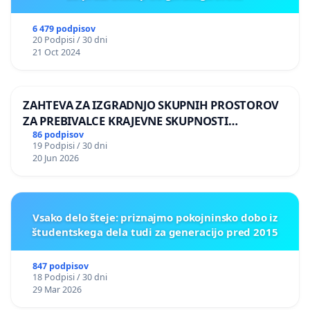
6 479 podpisov
20 Podpisi / 30 dni
21 Oct 2024
ZAHTEVA ZA IZGRADNJO SKUPNIH PROSTOROV
ZA PREBIVALCE KRAJEVNE SKUPNOSTI
PRESTRANEK
86 podpisov
19 Podpisi / 30 dni
20 Jun 2026
Vsako delo šteje: priznajmo pokojninsko dobo iz
študentskega dela tudi za generacijo pred 2015
847 podpisov
18 Podpisi / 30 dni
29 Mar 2026