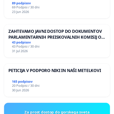
89 podpisov
69 Podpisi / 30 dni
23 Jun 2026
ZAHTEVAMO JAVNI DOSTOP DO DOKUMENTOV
PARLAMENTARNIH PREISKOVALNIH KOMISIJ O
ILEGALNI TRGOVINI Z OROŽJEM
43 podpisov
43 Podpisi / 30 dni
31 Jul 2026
PETICIJA V PODPORO NIKI IN NAŠI METELKOVI
165 podpisov
20 Podpisi / 30 dni
30 Jun 2026
Za prost dostop do gorskega sveta