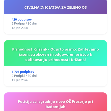
CIVILNA INICIATIVA ZA ZELENO OS
420 podpisov
2 Podpisi / 30 dni
18 Jan 2026
Prihodnost Križank - Odprto pismo: Zahtevamo
jasen, strokoven in odgovoren pristop k
oblikovanju prihodnosti Križank!
3 708 podpisov
2 Podpisi / 30 dni
12 Jan 2026
Peticija za izgradnjo nove OŠ Preserje pri
Radomljah