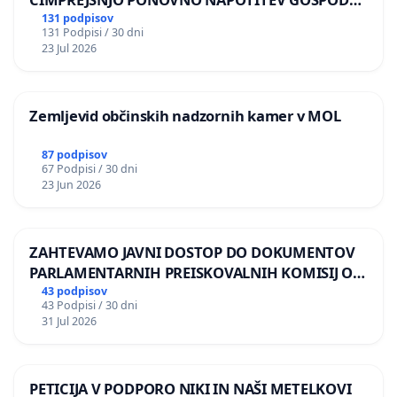
BERNARDA ŠRAJNERJA NA VELEPOSLANIŠTVO
131 podpisov
131 Podpisi / 30 dni
REPUBLIKE SLOVENIJE V MOSKVI
23 Jul 2026
Zemljevid občinskih nadzornih kamer v MOL
87 podpisov
67 Podpisi / 30 dni
23 Jun 2026
ZAHTEVAMO JAVNI DOSTOP DO DOKUMENTOV
PARLAMENTARNIH PREISKOVALNIH KOMISIJ O
ILEGALNI TRGOVINI Z OROŽJEM
43 podpisov
43 Podpisi / 30 dni
31 Jul 2026
PETICIJA V PODPORO NIKI IN NAŠI METELKOVI