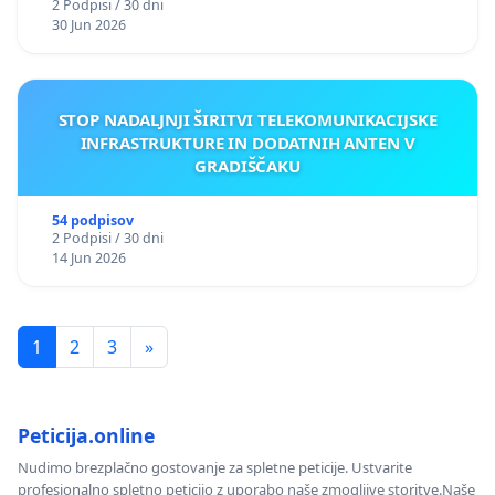
2 Podpisi / 30 dni
30 Jun 2026
STOP NADALJNJI ŠIRITVI TELEKOMUNIKACIJSKE
INFRASTRUKTURE IN DODATNIH ANTEN V
GRADIŠČAKU
54 podpisov
2 Podpisi / 30 dni
14 Jun 2026
1
2
3
»
Peticija.online
Nudimo brezplačno gostovanje za spletne peticije. Ustvarite
profesionalno spletno peticijo z uporabo naše zmogljive storitve.Naše