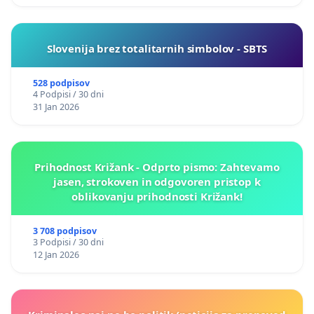
Slovenija brez totalitarnih simbolov - SBTS
528 podpisov
4 Podpisi / 30 dni
31 Jan 2026
Prihodnost Križank - Odprto pismo: Zahtevamo
jasen, strokoven in odgovoren pristop k
oblikovanju prihodnosti Križank!
3 708 podpisov
3 Podpisi / 30 dni
12 Jan 2026