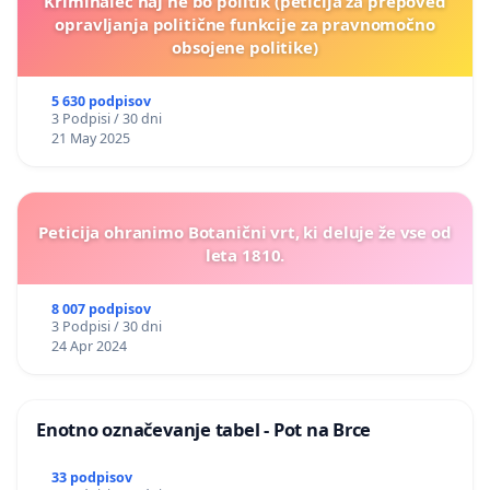
Kriminalec naj ne bo politik (peticija za prepoved
opravljanja politične funkcije za pravnomočno
obsojene politike)
5 630 podpisov
3 Podpisi / 30 dni
21 May 2025
Peticija ohranimo Botanični vrt, ki deluje že vse od
leta 1810.
8 007 podpisov
3 Podpisi / 30 dni
24 Apr 2024
Enotno označevanje tabel - Pot na Brce
33 podpisov