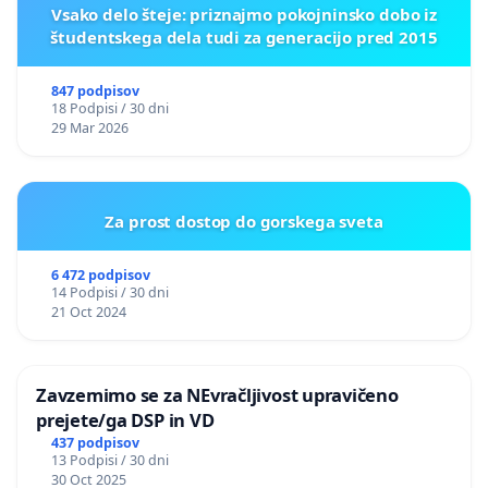
Vsako delo šteje: priznajmo pokojninsko dobo iz
študentskega dela tudi za generacijo pred 2015
847 podpisov
18 Podpisi / 30 dni
29 Mar 2026
Za prost dostop do gorskega sveta
6 472 podpisov
14 Podpisi / 30 dni
21 Oct 2024
Zavzemimo se za NEvračljivost upravičeno
prejete/ga DSP in VD
437 podpisov
13 Podpisi / 30 dni
30 Oct 2025