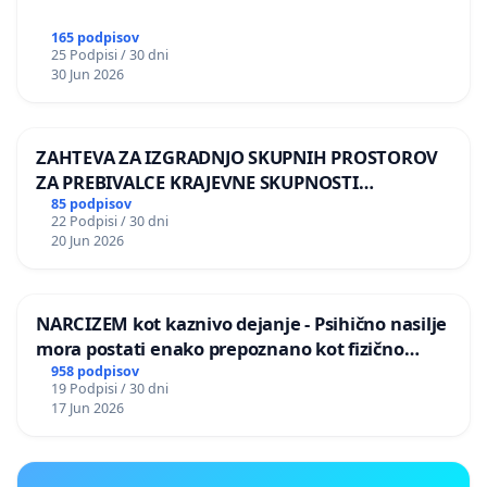
165 podpisov
25 Podpisi / 30 dni
30 Jun 2026
ZAHTEVA ZA IZGRADNJO SKUPNIH PROSTOROV
ZA PREBIVALCE KRAJEVNE SKUPNOSTI
PRESTRANEK
85 podpisov
22 Podpisi / 30 dni
20 Jun 2026
NARCIZEM kot kaznivo dejanje - Psihično nasilje
mora postati enako prepoznano kot fizično
nasilje
958 podpisov
19 Podpisi / 30 dni
17 Jun 2026