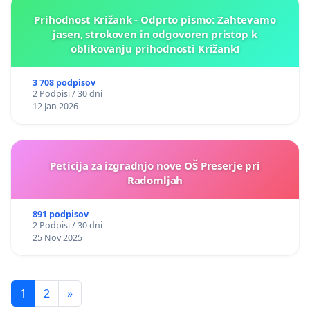
Prihodnost Križank - Odprto pismo: Zahtevamo
jasen, strokoven in odgovoren pristop k
oblikovanju prihodnosti Križank!
3 708 podpisov
2 Podpisi / 30 dni
12 Jan 2026
Peticija za izgradnjo nove OŠ Preserje pri
Radomljah
891 podpisov
2 Podpisi / 30 dni
25 Nov 2025
1
2
»