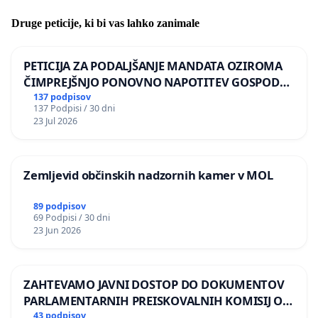
Druge peticije, ki bi vas lahko zanimale
PETICIJA ZA PODALJŠANJE MANDATA OZIROMA
ČIMPREJŠNJO PONOVNO NAPOTITEV GOSPODA
BERNARDA ŠRAJNERJA NA VELEPOSLANIŠTVO
137 podpisov
137 Podpisi / 30 dni
REPUBLIKE SLOVENIJE V MOSKVI
23 Jul 2026
Zemljevid občinskih nadzornih kamer v MOL
89 podpisov
69 Podpisi / 30 dni
23 Jun 2026
ZAHTEVAMO JAVNI DOSTOP DO DOKUMENTOV
PARLAMENTARNIH PREISKOVALNIH KOMISIJ O
ILEGALNI TRGOVINI Z OROŽJEM
43 podpisov