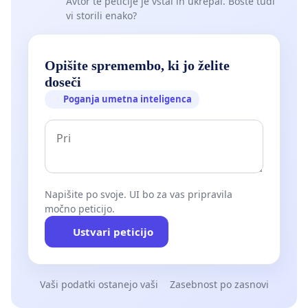
Avtor te peticije je vstal in ukrepal. Boste tudi
vi storili enako?
Opišite spremembo, ki jo želite
doseči
Poganja umetna inteligenca
Napišite po svoje. UI bo za vas pripravila
močno peticijo.
Ustvari peticijo
Vaši podatki ostanejo vaši
Zasebnost po zasnovi