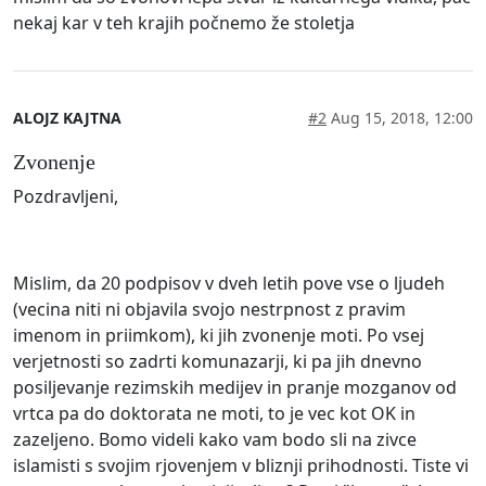
nekaj kar v teh krajih počnemo že stoletja
ALOJZ KAJTNA
#2
Aug 15, 2018, 12:00
Zvonenje
Pozdravljeni,
Mislim, da 20 podpisov v dveh letih pove vse o ljudeh
(vecina niti ni objavila svojo nestrpnost z pravim
imenom in priimkom), ki jih zvonenje moti. Po vsej
verjetnosti so zadrti komunazarji, ki pa jih dnevno
posiljevanje rezimskih medijev in pranje mozganov od
vrtca pa do doktorata ne moti, to je vec kot OK in
zazeljeno. Bomo videli kako vam bodo sli na zivce
islamisti s svojim rjovenjem v bliznji prihodnosti. Tiste vi