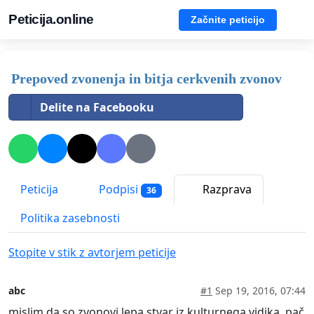
Peticija.online
Začnite peticijo
Prepoved zvonenja in bitja cerkvenih zvonov
Delite na Facebooku
Peticija
Podpisi
Razprava
36
Politika zasebnosti
Stopite v stik z avtorjem peticije
abc
#1
Sep 19, 2016, 07:44
mislim da so zvonovi lepa stvar iz kulturnega vidika, pač