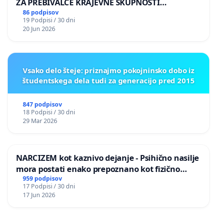
ZA PREBIVALCE KRAJEVNE SKUPNOSTI
PRESTRANEK
86 podpisov
19 Podpisi / 30 dni
20 Jun 2026
Vsako delo šteje: priznajmo pokojninsko dobo iz
študentskega dela tudi za generacijo pred 2015
847 podpisov
18 Podpisi / 30 dni
29 Mar 2026
NARCIZEM kot kaznivo dejanje - Psihično nasilje
mora postati enako prepoznano kot fizično
nasilje
959 podpisov
17 Podpisi / 30 dni
17 Jun 2026