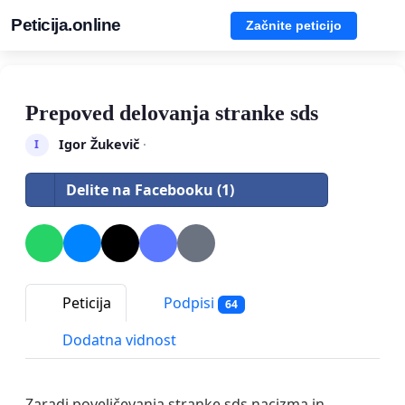
Peticija.online
Začnite peticijo
Prepoved delovanja stranke sds
Igor Žukevič
·
I
Delite na Facebooku (1)
Peticija
Podpisi
64
Dodatna vidnost
Zaradi poveličevanja stranke sds nacizma in