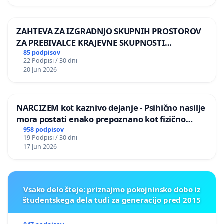
ZAHTEVA ZA IZGRADNJO SKUPNIH PROSTOROV
ZA PREBIVALCE KRAJEVNE SKUPNOSTI
PRESTRANEK
85 podpisov
22 Podpisi / 30 dni
20 Jun 2026
NARCIZEM kot kaznivo dejanje - Psihično nasilje
mora postati enako prepoznano kot fizično
nasilje
958 podpisov
19 Podpisi / 30 dni
17 Jun 2026
Vsako delo šteje: priznajmo pokojninsko dobo iz
študentskega dela tudi za generacijo pred 2015