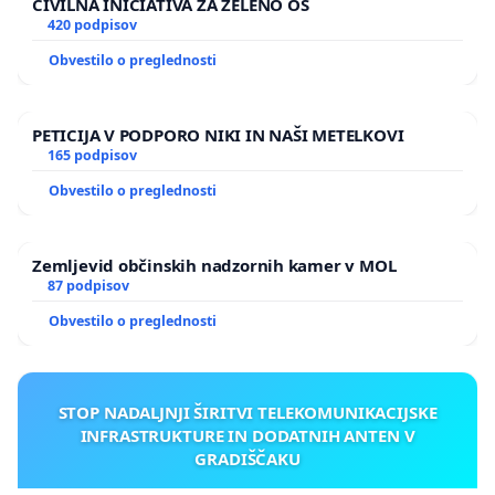
CIVILNA INICIATIVA ZA ZELENO OS
420 podpisov
Obvestilo o preglednosti
PETICIJA V PODPORO NIKI IN NAŠI METELKOVI
165 podpisov
Obvestilo o preglednosti
Zemljevid občinskih nadzornih kamer v MOL
87 podpisov
Obvestilo o preglednosti
STOP NADALJNJI ŠIRITVI TELEKOMUNIKACIJSKE
INFRASTRUKTURE IN DODATNIH ANTEN V
GRADIŠČAKU