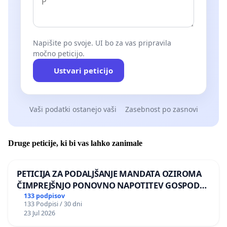
Napišite po svoje. UI bo za vas pripravila
močno peticijo.
Ustvari peticijo
Vaši podatki ostanejo vaši
Zasebnost po zasnovi
Druge peticije, ki bi vas lahko zanimale
PETICIJA ZA PODALJŠANJE MANDATA OZIROMA
ČIMPREJŠNJO PONOVNO NAPOTITEV GOSPODA
BERNARDA ŠRAJNERJA NA VELEPOSLANIŠTVO
133 podpisov
133 Podpisi / 30 dni
REPUBLIKE SLOVENIJE V MOSKVI
23 Jul 2026