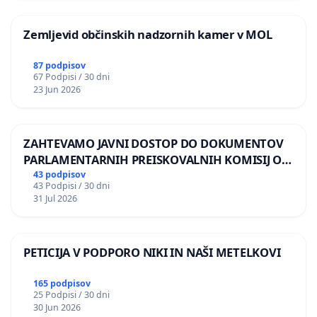
Zemljevid občinskih nadzornih kamer v MOL
87 podpisov
67 Podpisi / 30 dni
23 Jun 2026
ZAHTEVAMO JAVNI DOSTOP DO DOKUMENTOV
PARLAMENTARNIH PREISKOVALNIH KOMISIJ O
ILEGALNI TRGOVINI Z OROŽJEM
43 podpisov
43 Podpisi / 30 dni
31 Jul 2026
PETICIJA V PODPORO NIKI IN NAŠI METELKOVI
165 podpisov
25 Podpisi / 30 dni
30 Jun 2026