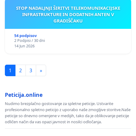
STOP NADALJNJI ŠIRITVI TELEKOMUNIKACIJSKE
INFRASTRUKTURE IN DODATNIH ANTEN V
GRADIŠČAKU
54 podpisov
2 Podpisi / 30 dni
14 Jun 2026
1
2
3
»
Peticija.online
Nudimo brezplačno gostovanje za spletne peticije. Ustvarite
profesionalno spletno peticijo z uporabo naše zmogljive storitve.Naše
peticije so dnevno omenjene v medijih, tako da je oblikovanje peticije
odličen način da vas opazi javnost in nosilci odločanja.