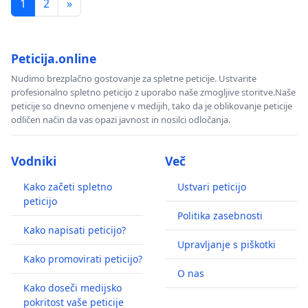
1
2
»
Peticija.online
Nudimo brezplačno gostovanje za spletne peticije. Ustvarite
profesionalno spletno peticijo z uporabo naše zmogljive storitve.Naše
peticije so dnevno omenjene v medijih, tako da je oblikovanje peticije
odličen način da vas opazi javnost in nosilci odločanja.
Vodniki
Več
Kako začeti spletno
Ustvari peticijo
peticijo
Politika zasebnosti
Kako napisati peticijo?
Upravljanje s piškotki
Kako promovirati peticijo?
O nas
Kako doseči medijsko
pokritost vaše peticije