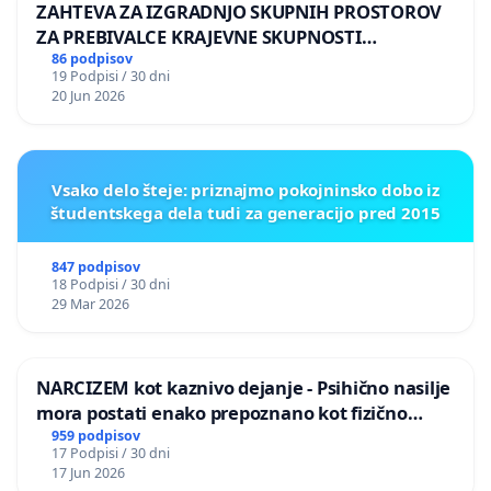
ZAHTEVA ZA IZGRADNJO SKUPNIH PROSTOROV
ZA PREBIVALCE KRAJEVNE SKUPNOSTI
PRESTRANEK
86 podpisov
19 Podpisi / 30 dni
20 Jun 2026
Vsako delo šteje: priznajmo pokojninsko dobo iz
študentskega dela tudi za generacijo pred 2015
847 podpisov
18 Podpisi / 30 dni
29 Mar 2026
NARCIZEM kot kaznivo dejanje - Psihično nasilje
mora postati enako prepoznano kot fizično
nasilje
959 podpisov
17 Podpisi / 30 dni
17 Jun 2026