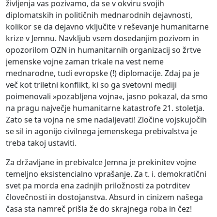
življenja vas pozivamo, da se v okviru svojih
diplomatskih in političnih mednarodnih dejavnosti,
kolikor se da dejavno vključite v reševanje humanitarne
krize v Jemnu. Navkljub vsem dosedanjim pozivom in
opozorilom OZN in humanitarnih organizacij so žrtve
jemenske vojne zaman trkale na vest neme
mednarodne, tudi evropske (!) diplomacije. Zdaj pa je
več kot triletni konflikt, ki so ga svetovni mediji
poimenovali »pozabljena vojna«, jasno pokazal, da smo
na pragu največje humanitarne katastrofe 21. stoletja.
Zato se ta vojna ne sme nadaljevati! Zločine vojskujočih
se sil in agonijo civilnega jemenskega prebivalstva je
treba takoj ustaviti.
Za državljane in prebivalce Jemna je prekinitev vojne
temeljno eksistencialno vprašanje. Za t. i. demokratični
svet pa morda ena zadnjih priložnosti za potrditev
človečnosti in dostojanstva. Absurd in cinizem našega
časa sta namreč prišla že do skrajnega roba in čez!