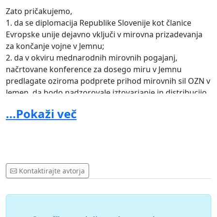
Zato pričakujemo,
1. da se diplomacija Republike Slovenije kot članice
Evropske unije dejavno vključi v mirovna prizadevanja
za končanje vojne v Jemnu;
2. da v okviru mednarodnih mirovnih pogajanj,
načrtovane konference za dosego miru v Jemnu
predlagate oziroma podprete prihod mirovnih sil OZN v
Jemen, da bodo nadzorovale iztovarjanje in distribucijo
humanitarne pomoči v pristanišču Al Hudayda;
...Pokaži več
3. da predlagate, naj Al Hudayda čim prej postane
varovano območje, saj zdaj predstavlja edino
humanitarno okno v svet;
4. da se prebivalcem Jemna zagotovi takojšnja in
zadostna humanitarna pomoč, kar bo preprečilo lakoto
Kontaktirajte avtorja
in množično umiranje;
5. da se odpre letališče v Sani.
Nedopustno je, da v 21. stoletju nekatere ranljive države
postajajo množična koncentracijska taborišča. Ko