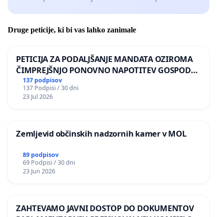
Druge peticije, ki bi vas lahko zanimale
PETICIJA ZA PODALJŠANJE MANDATA OZIROMA
ČIMPREJŠNJO PONOVNO NAPOTITEV GOSPODA
BERNARDA ŠRAJNERJA NA VELEPOSLANIŠTVO
137 podpisov
137 Podpisi / 30 dni
REPUBLIKE SLOVENIJE V MOSKVI
23 Jul 2026
Zemljevid občinskih nadzornih kamer v MOL
89 podpisov
69 Podpisi / 30 dni
23 Jun 2026
ZAHTEVAMO JAVNI DOSTOP DO DOKUMENTOV