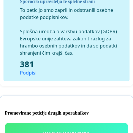
Sporočilo upravitelja te spletne strani
gledamo kot dih tanke okostnjake otrok, ki umirajo od
To peticijo smo zaprli in odstranili osebne
lakote, in to tako rekoč pred očmi celotnega sveta, si ne
podatke podpisnikov.
moremo kaj, da ne bi pomislili na nekdanja taborišča
smrti. Nekoč so ljudi vozili tja, kjer so jih potem
Splošna uredba o varstvu podatkov (GDPR)
množično ubijali, danes jih ubijajo tam, kjer so se rodili.
Evropske unije zahteva zakonit razlog za
Nedopustno in necivilizacijsko. Nevredno človeka je
hrambo osebnih podatkov in da so podatki
ubijati. Predvsem pa je zločinsko moriti otroke! In ti so
shranjeni čim krajši čas.
danes na tem že pregretem planetu najbolj ogroženi.
381
Največ jih je med begunci. Največ je po nedolžnem
pobitih otrok! Zakaj umirajo? Zaradi pohlepa in človeške
Podpisi
nizkotnosti. Zaradi povampirjenosti ljudi brez trohice
človeškega dostojanstva.
Ne več!
Promovirane peticije drugih uporabnikov
Draga Potočnjak
Ženski odbor Slovenskega centra PEN Mira