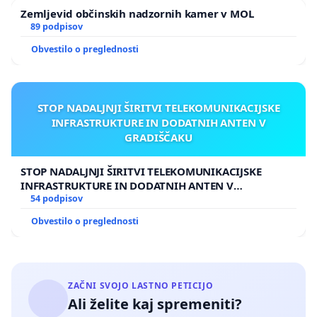
Zemljevid občinskih nadzornih kamer v MOL
89 podpisov
Obvestilo o preglednosti
STOP NADALJNJI ŠIRITVI TELEKOMUNIKACIJSKE
INFRASTRUKTURE IN DODATNIH ANTEN V
GRADIŠČAKU
STOP NADALJNJI ŠIRITVI TELEKOMUNIKACIJSKE
INFRASTRUKTURE IN DODATNIH ANTEN V
GRADIŠČAKU
54 podpisov
Obvestilo o preglednosti
ZAČNI SVOJO LASTNO PETICIJO
Ali želite kaj spremeniti?