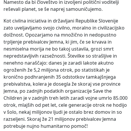
Namesto da bi človeštvo in izvoljeni politični voditelji
reševali planet, se še naprej samouničujemo.
Kot civilna iniciativa in državljani Republike Slovenije
zato uveljavljamo svojo civilno, moralno in civilizacijsko
dolžnost. Opozarjamo na množično in nedopustno
trpljenje prebivalcev Jemna, ki jim, če se krvava in
nesmiselna morija ne bo takoj ustavila, grozi smrt
nepredstavljivih razsežnosti. Številke so strašljive in
nenehno naraščajo: danes je zaradi lakote akutno
ogroženih že 5,2 milijona otrok, po statistikah je
kronično podhranjenih 35 odstotkov tamkajšnjega
prebivalstva, kolera je dosegla že skoraj vse province
Jemna, po zadnjih podatkih organizacije Save the
Children je v zadnjih treh letih zaradi vojne umrlo 85.000
otrok, mlajših od pet let, cele generacije otrok ne hodijo
v šolo, nekaj milijonov ljudi je ostalo brez domov in so
razseljeni. Skoraj že 21 milijonov prebivalcev Jemna
potrebuje nujno humanitarno pomoč!