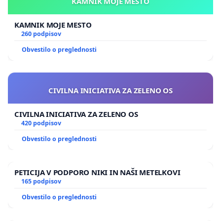
KAMNIK MOJE MESTO
Mednarodni odbor PEN Pisatelji za mir
KAMNIK MOJE MESTO
260 podpisov
Slovenski center PEN
Obvestilo o preglednosti
Društvo slovenskih pisateljev
Slovenska filantropija, Združenje za promocijo
prostovoljstva
CIVILNA INICIATIVA ZA ZELENO OS
Umanotera
CIVILNA INICIATIVA ZA ZELENO OS
420 podpisov
Slovenska fundacija za trajnostni razvoj
Obvestilo o preglednosti
PIC, Pravno informacijski center nevladnih organizacij
PETICIJA V PODPORO NIKI IN NAŠI METELKOVI
165 podpisov
Obvestilo o preglednosti