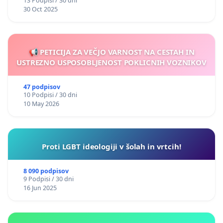
13 Podpisi / 30 dni
Gorazd Korošec
30 Oct 2025
Ivo Kerže
Matjaž Črnivec
Karel Gržan
Tadej Rifel
📢 PETICIJA ZA VEČJO VARNOST NA CESTAH IN
USTREZNO USPOSOBLJENOST POKLICNIH VOZNIKOV
Jure Vuga
47 podpisov
10 Podpisi / 30 dni
10 May 2026
Proti LGBT ideologiji v šolah in vrtcih!
8 090 podpisov
9 Podpisi / 30 dni
16 Jun 2025