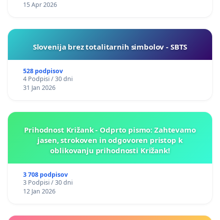
15 Apr 2026
Slovenija brez totalitarnih simbolov - SBTS
528 podpisov
4 Podpisi / 30 dni
31 Jan 2026
Prihodnost Križank - Odprto pismo: Zahtevamo
jasen, strokoven in odgovoren pristop k
oblikovanju prihodnosti Križank!
3 708 podpisov
3 Podpisi / 30 dni
12 Jan 2026