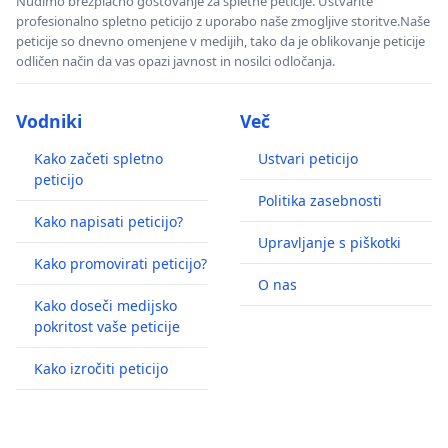
Nudimo brezplačno gostovanje za spletne peticije. Ustvarite
profesionalno spletno peticijo z uporabo naše zmogljive storitve.Naše
peticije so dnevno omenjene v medijih, tako da je oblikovanje peticije
odličen način da vas opazi javnost in nosilci odločanja.
Vodniki
Več
Kako začeti spletno
Ustvari peticijo
peticijo
Politika zasebnosti
Kako napisati peticijo?
Upravljanje s piškotki
Kako promovirati peticijo?
O nas
Kako doseči medijsko
pokritost vaše peticije
Kako izročiti peticijo