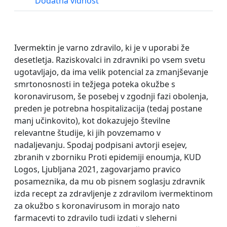
Dodatna vidnost
Ivermektin je varno zdravilo, ki je v uporabi že
desetletja. Raziskovalci in zdravniki po vsem svetu
ugotavljajo, da ima velik potencial za zmanjševanje
smrtonosnosti in težjega poteka okužbe s
koronavirusom, še posebej v zgodnji fazi obolenja,
preden je potrebna hospitalizacija (tedaj postane
manj učinkovito), kot dokazujejo številne
relevantne študije, ki jih povzemamo v
nadaljevanju. Spodaj podpisani avtorji esejev,
zbranih v zborniku Proti epidemiji enoumja, KUD
Logos, Ljubljana 2021, zagovarjamo pravico
posameznika, da mu ob pisnem soglasju zdravnik
izda recept za zdravljenje z zdravilom ivermektinom
za okužbo s koronavirusom in morajo nato
farmacevti to zdravilo tudi izdati v sleherni