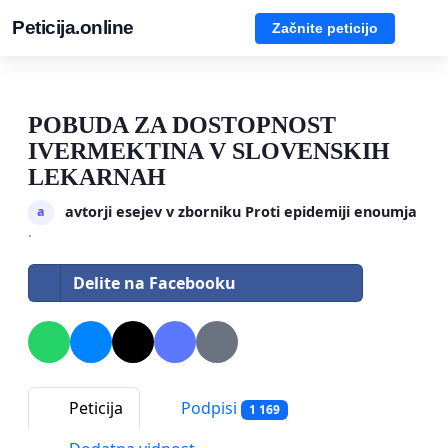
Peticija.online
Začnite peticijo
POBUDA ZA DOSTOPNOST
IVERMEKTINA V SLOVENSKIH
LEKARNAH
avtorji esejev v zborniku Proti epidemiji enoumja
a
·
Delite na Facebooku
Peticija
Podpisi
1 169