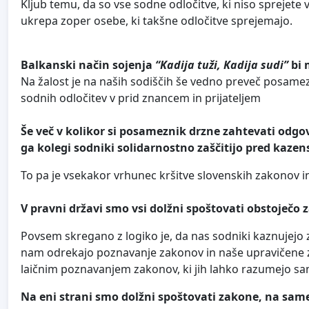
Kljub temu, da so vse sodne odločitve, ki niso sprejete 
ukrepa zoper osebe, ki takšne odločitve sprejemajo.
Balkanski način sojenja
“Kadija tuži, Kadija sudi”
bi 
Na žalost je na naših sodiščih še vedno preveč posamez
sodnih odločitev v prid znancem in prijateljem
Še več v kolikor si posameznik drzne zahtevati odgo
ga kolegi sodniki solidarnostno zaščitijo pred kaze
To pa je vsekakor vrhunec kršitve slovenskih zakonov 
V pravni državi smo vsi dolžni spoštovati obstoječo
Povsem skregano z logiko je, da nas sodniki kaznujej
nam odrekajo poznavanje zakonov in naše upravičene za
laičnim poznavanjem zakonov, ki jih lahko razumejo samo
Na eni strani smo dolžni spoštovati zakone, na sa