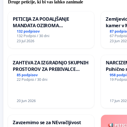
Druge peticije, ki bi vas lahko zanimale
PETICIJA ZA PODALJŠANJE
Zemljevi
MANDATA OZIROMA
kamer v
ČIMPREJŠNJO PONOVNO
132 podpisov
87 podpis
132 Podpisi / 30 dni
67 Podpisi
NAPOTITEV GOSPODA BERNARDA
23 Jul 2026
23 Jun 202
ŠRAJNERJA NA VELEPOSLANIŠTVO
REPUBLIKE SLOVENIJE V MOSKVI
ZAHTEVA ZA IZGRADNJO SKUPNIH
NARCIZEM
PROSTOROV ZA PREBIVALCE
Psihično 
KRAJEVNE SKUPNOSTI
enako pr
85 podpisov
958 podpi
22 Podpisi / 30 dni
19 Podpisi
PRESTRANEK
nasilje
20 Jun 2026
17 Jun 202
Zavzemimo se za NEvračljivost
📢 PETIC