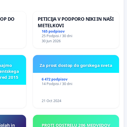
TOP DO
PETICIJA V PODPORO NIKI IN NAŠI
METELKOVI
165 podpisov
25 Podpisi / 30 dni
 O
30 Jun 2026
ROŽJEM
znajmo
Za prost dostop do gorskega sveta
dentskega
pred 2015
6 472 podpisov
14 Podpisi / 30 dni
21 Oct 2024
šolah in
PROTI ODSTRELU 206 MEDVEDOV