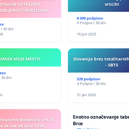
STAH IN USTREZNO
vrtcih!
OBLJENOST POKLICNIH
VOZNIKOV
8 090 podpisov
9 Podpisi / 30 dni
ov
 / 30 dni
26
16 Jun 2025
KAMNIK MOJE MESTO
Slovenija brez totalitarni
- SBTS
sov
/ 30 dni
528 podpisov
4 Podpisi / 30 dni
26
31 Jan 2026
Enotno označevanje tabel
ohranimo Botanični vrt, ki
Brce
e že vse od leta 1810.