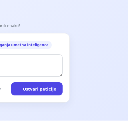
orili enako?
ganja umetna inteligenca
Ustvari peticijo
o.