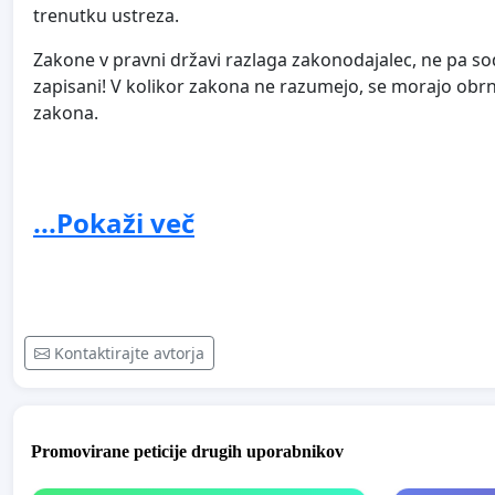
trenutku ustreza.
Zakone v pravni državi razlaga zakonodajalec, ne pa sod
zapisani! V kolikor zakona ne razumejo, se morajo obr
zakona.
Prosimo vse, ki se z vsem zapisanim strinjajo, da pet
...Pokaži več
Kontaktirajte avtorja
Promovirane peticije drugih uporabnikov