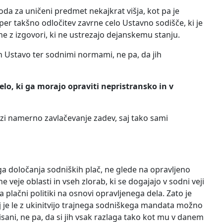
da za uničeni predmet nekajkrat višja, kot pa je
er takšno odločitev zavrne celo Ustavno sodišče, ki je
e z izgovori, ki ne ustrezajo dejanskemu stanju.
 in Ustavo ter sodnimi normami, ne pa, da jih
elo, ki ga morajo opraviti nepristransko in v
zi namerno zavlačevanje zadev, saj tako sami
 določanja sodniških plač, ne glede na opravljeno
e veje oblasti in vseh zlorab, ki se dogajajo v sodni veji
pa plačni politiki na osnovi opravljenega dela. Zato je
 je le z ukinitvijo trajnega sodniškega mandata možno
isani, ne pa, da si jih vsak razlaga tako kot mu v danem