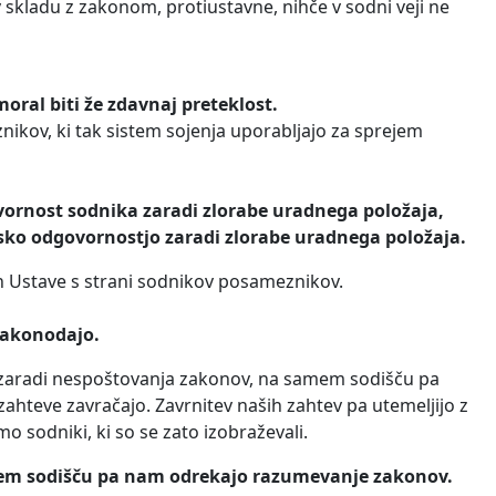
v skladu z zakonom, protiustavne, nihče v sodni veji ne
moral biti že zdavnaj preteklost.
nikov, ki tak sistem sojenja uporabljajo za sprejem
vornost sodnika zaradi zlorabe uradnega položaja,
nsko odgovornostjo zaradi zlorabe uradnega položaja.
in Ustave s strani sodnikov posameznikov.
 zakonodajo.
o zaradi nespoštovanja zakonov, na samem sodišču pa
hteve zavračajo. Zavrnitev naših zahtev pa utemeljijo z
 sodniki, ki so se zato izobraževali.
mem sodišču pa nam odrekajo razumevanje zakonov.