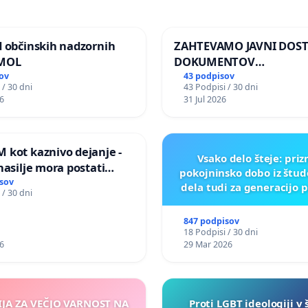
d občinskih nadzornih
ZAHTEVAMO JAVNI DOS
 MOL
DOKUMENTOV
PARLAMENTARNIH
ov
43 podpisov
 / 30 dni
43 Podpisi / 30 dni
PREISKOVALNIH KOMISIJ
6
31 Jul 2026
ILEGALNI TRGOVINI Z O
 kot kaznivo dejanje -
Vsako delo šteje: pri
nasilje mora postati
pokojninsko dobo iz štu
epoznano kot fizično
sov
dela tudi za generacijo 
 / 30 dni
847 podpisov
18 Podpisi / 30 dni
6
29 Mar 2026
IJA ZA VEČJO VARNOST NA
Proti LGBT ideologiji v 