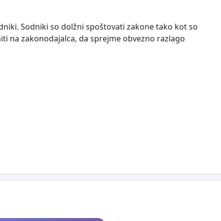
niki. Sodniki so dolžni spoštovati zakone tako kot so
niti na zakonodajalca, da sprejme obvezno razlago
icijo podprejo s podpisi