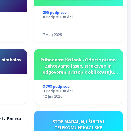
255 podpisov
8 Podpisi / 30 dni
7 Aug 2025
h simbolov
Prihodnost Križank - Odprto pismo:
Zahtevamo jasen, strokoven in
odgovoren pristop k oblikovanju
prihodnosti Križank!
3 708 podpisov
3 Podpisi / 30 dni
12 Jan 2026
 - Pot na
STOP NADALJNJI ŠIRITVI
TELEKOMUNIKACIJSKE