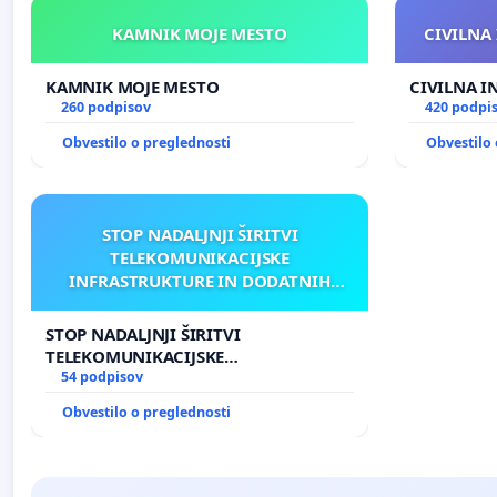
KAMNIK MOJE MESTO
CIVILNA 
KAMNIK MOJE MESTO
CIVILNA I
260 podpisov
420 podpi
Obvestilo o preglednosti
Obvestilo 
STOP NADALJNJI ŠIRITVI
TELEKOMUNIKACIJSKE
INFRASTRUKTURE IN DODATNIH
ANTEN V GRADIŠČAKU
STOP NADALJNJI ŠIRITVI
TELEKOMUNIKACIJSKE
INFRASTRUKTURE IN DODATNIH
54 podpisov
ANTEN V GRADIŠČAKU
Obvestilo o preglednosti