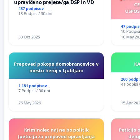
upravičeno prejete/ga DSP in VD
CE
437 podpisov
USPOS
13 Podpisi / 30 dni
47 podpis
10 Podpisi
30 Oct 2025
10 May 20
Prepoved pokopa domobrancevlce v
mestu heroj v Ljubljani
260 podpi
4 Podpisi 
1 181 podpisov
7 Podpisi / 30 dni
26 May 2026
15 Apr 20
Kriminalec naj ne bo politik
Peticija 
(peticija za prepoved opravljanja
deluj