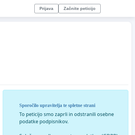
Prijava
Začnite peticijo
Sporočilo upravitelja te spletne strani
To peticijo smo zaprli in odstranili osebne
podatke podpisnikov.