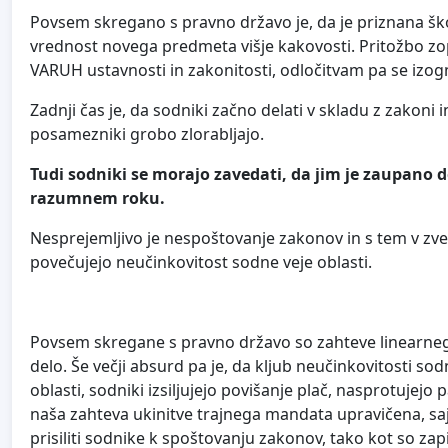
Povsem skregano s pravno državo je, da je priznana ško
vrednost novega predmeta višje kakovosti. Pritožbo zop
VARUH ustavnosti in zakonitosti, odločitvam pa se izogn
Zadnji čas je, da sodniki začno delati v skladu z zakoni
posamezniki grobo zlorabljajo.
Tudi sodniki se morajo zavedati, da jim je zaupano d
razumnem roku.
Nesprejemljivo je nespoštovanje zakonov in s tem v zve
povečujejo neučinkovitost sodne veje oblasti.
Povsem skregane s pravno državo so zahteve linearnega
delo. Še večji absurd pa je, da kljub neučinkovitosti sodn
oblasti, sodniki izsiljujejo povišanje plač, nasprotujejo 
naša zahteva ukinitve trajnega mandata upravičena, saj
prisiliti sodnike k spoštovanju zakonov, tako kot so zap