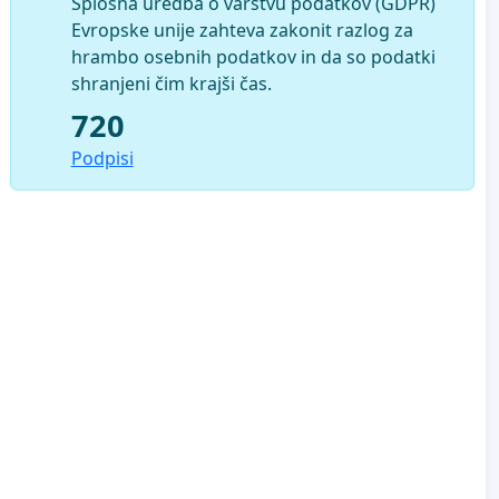
Splošna uredba o varstvu podatkov (GDPR)
Evropske unije zahteva zakonit razlog za
hrambo osebnih podatkov in da so podatki
shranjeni čim krajši čas.
720
Podpisi