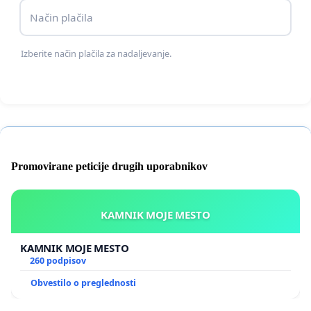
Način plačila
Fašizem, neo-nacizem, slavljenje Hitlerja,
grožnje s smrtjo in nadlegovanje posameznih
Izberite način plačila za nadaljevanje.
državljank in državljanov niso in ne morejo biti
dejavnosti v slovenskem javnem interesu!
Zgolj verbalna obsodba neonacističnih in sovražnih
izjav ter groženj, brez kakršnegakoli konkretnega
Promovirane peticije drugih uporabnikov
ukrepanja ne pomeni nič! Omogoča tovrstnim
organizacijam, da delujejo naprej z državno
podporo, kandidirajo na razpisih za javna sredstva
KAMNIK MOJE MESTO
in še naprej premikajo meje sprejemljivega javnega
govora in delovanja v smer sovraštva, groženj in
KAMNIK MOJE MESTO
260 podpisov
odkritega občudovanja nacizma.
Obvestilo o preglednosti
Molk v tem primeru pomeni očitno odobravanje.