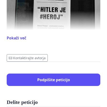
Pokaži več
Kontaktirajte avtorja
V zadnjem letu in pol, pod vlado Janeza Janše, se je
okrepil odkriti nacizem in fašizem, ki ga podpira
tudi politika sama.
Podpišite peticijo
"Društvo za promocijo tradicionalnih vrednot", ki
ga vodi znani neo-nacist Urban Purgar, tudi vodja ti.
Rumenih Jopičev in direktor NTA, je pred nekaj
Delite peticijo
mesecih dobilo status v javnem interesu na