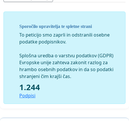
in novim - v rdečem kvadratu je Plečnikova glorieta
https://outsider.si/milos-kosec-dokumenti-barbarizma/
Presentation by dr. Miloš Kosec, which illustrates the
Sporočilo upravitelja te spletne strani
relationship between the old
To peticijo smo zaprli in odstranili osebne
and the new - in the red square is Plečnik's gloriette
podatke podpisnikov.
https://blog.architectuul.com/post/634638690353872896/
Splošna uredba o varstvu podatkov (GDPR)
false-dilemma
Evropske unije zahteva zakonit razlog za
hrambo osebnih podatkov in da so podatki
shranjeni čim krajši čas.
Petition
1.244
Let’s Save the Plečnik Stadium
Podpisi
The Plečnik Stadium, together with other Plečnik's
architectural works in Ljubljana, was declared a
monument of national importance in 2009.Since 2007,
the Bežigrad sports park company (BŠP, Bežigrajski
športni park) has been trying to develop a colossal