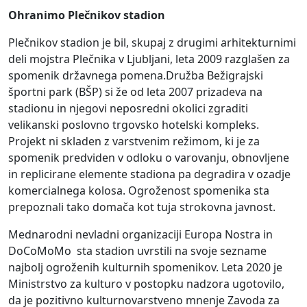
Ohranimo Plečnikov stadion
Plečnikov stadion je bil, skupaj z drugimi arhitekturnimi
deli mojstra Plečnika v Ljubljani, leta 2009 razglašen za
spomenik državnega pomena.Družba Bežigrajski
športni park (BŠP) si že od leta 2007 prizadeva na
stadionu in njegovi neposredni okolici zgraditi
velikanski poslovno trgovsko hotelski kompleks.
Projekt ni skladen z varstvenim režimom, ki je za
spomenik predviden v odloku o varovanju, obnovljene
in replicirane elemente stadiona pa degradira v ozadje
komercialnega kolosa. Ogroženost spomenika sta
prepoznali tako domača kot tuja strokovna javnost.
Mednarodni nevladni organizaciji Europa Nostra in
DoCoMoMo sta stadion uvrstili na svoje sezname
najbolj ogroženih kulturnih spomenikov. Leta 2020 je
Ministrstvo za kulturo v postopku nadzora ugotovilo,
da je pozitivno kulturnovarstveno mnenje Zavoda za