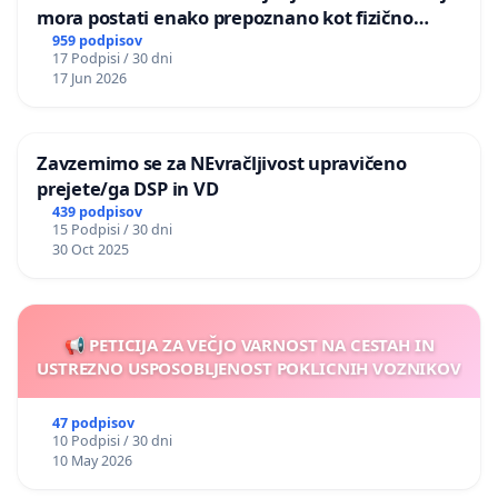
mora postati enako prepoznano kot fizično
red. prof. dr. Boštjan Botas Kenda
nasilje
959 podpisov
17 Podpisi / 30 dni
17 Jun 2026
Tomaž Štoka
Karmen Stariha
Zavzemimo se za NEvračljivost upravičeno
Civilna iniciativa za ohranitev Plečnikovega stadiona v
prejete/ga DSP in VD
izvirni obliki
439 podpisov
15 Podpisi / 30 dni
Peter Mlakar
30 Oct 2025
Igor Vidmar
doc. dr. Tadej Troha
📢 PETICIJA ZA VEČJO VARNOST NA CESTAH IN
USTREZNO USPOSOBLJENOST POKLICNIH VOZNIKOV
dr. Damjan Prelovšek
Janko Rožič
47 podpisov
10 Podpisi / 30 dni
10 May 2026
Jernej Kastelic