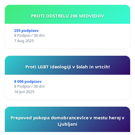
prof. dr. Mojca Golobič
PROTI ODSTRELU 206 MEDVEDOV
izr. prof. dr. Tatjana Capuder Vidmar
izr. prof. dr. Sonja Ifko
255 podpisov
8 Podpisi / 30 dni
7 Aug 2025
Proti LGBT ideologiji v šolah in vrtcih!
8 090 podpisov
8 Podpisi / 30 dni
16 Jun 2025
Prepoved pokopa domobrancevlce v mestu heroj v
Ljubljani