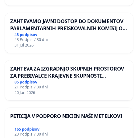
doc. dr. Jela Krečič Žižek
prof. dr Slavoj Žižek
ZAHTEVAMO JAVNI DOSTOP DO DOKUMENTOV
PARLAMENTARNIH PREISKOVALNIH KOMISIJ O
prof. dr. Peter Krečič
ILEGALNI TRGOVINI Z OROŽJEM
43 podpisov
43 Podpisi / 30 dni
prof. dr. Rado Riha
31 Jul 2026
izr. prof. dr. Beti Žerovc
doc. mag. Zora Stančič
ZAHTEVA ZA IZGRADNJO SKUPNIH PROSTOROV
ZA PREBIVALCE KRAJEVNE SKUPNOSTI
Damjan Kozole
PRESTRANEK
85 podpisov
21 Podpisi / 30 dni
prof. dr. Apolonija Šušteršič
20 Jun 2026
Janez Janša
Andrej Rozman Roza
PETICIJA V PODPORO NIKI IN NAŠI METELKOVI
prof. dr. Renata Salecl
165 podpisov
20 Podpisi / 30 dni