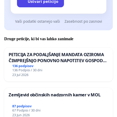
Ustvari peticijo
doc. dr. Nika Grabar
Nena Gabrovec
Vaši podatki ostanejo vaši
Zasebnost po zasnovi
Anže Zadel
izr. prof. mag. Anja Planišček
Druge peticije, ki bi vas lahko zanimale
prof. dr. Rajko Kenda
PETICIJA ZA PODALJŠANJE MANDATA OZIROMA
Miha Blažič
ČIMPREJŠNJO PONOVNO NAPOTITEV GOSPODA
BERNARDA ŠRAJNERJA NA VELEPOSLANIŠTVO
136 podpisov
Miran Mohar
136 Podpisi / 30 dni
REPUBLIKE SLOVENIJE V MOSKVI
23 Jul 2026
Arjan Pregl
izr. prof. dr. Petra Čeferin
Zemljevid občinskih nadzornih kamer v MOL
Janez Lajovic
87 podpisov
dr. Pavel Gantar
67 Podpisi / 30 dni
23 Jun 2026