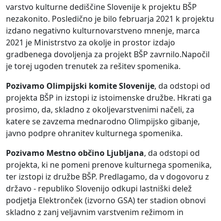
varstvo kulturne dediščine Slovenije k projektu BŠP
nezakonito. Posledično je bilo februarja 2021 k projektu
izdano negativno kulturnovarstveno mnenje, marca
2021 je Ministrstvo za okolje in prostor izdajo
gradbenega dovoljenja za projekt BŠP zavrnilo.Napočil
je torej ugoden trenutek za rešitev spomenika.
Pozivamo Olimpijski komite Slovenije
, da odstopi od
projekta BŠP in izstopi iz istoimenske družbe. Hkrati ga
prosimo, da, skladno z okoljevarstvenimi načeli, za
katere se zavzema mednarodno Olimpijsko gibanje,
javno podpre ohranitev kulturnega spomenika.
Pozivamo Mestno občino Ljubljana
, da odstopi od
projekta, ki ne pomeni prenove kulturnega spomenika,
ter izstopi iz družbe BŠP. Predlagamo, da v dogovoru z
državo - republiko Slovenijo odkupi lastniški delež
podjetja Elektronček (izvorno GSA) ter stadion obnovi
skladno z zanj veljavnim varstvenim režimom in