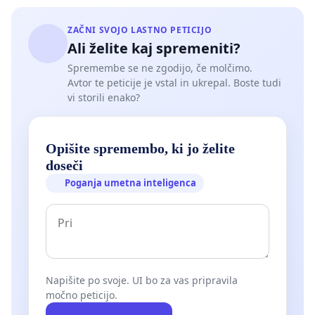
guidelines. The stadium, an important monument of
our nation's heritage, must be returned to society as a
ZAČNI SVOJO LASTNO PETICIJO
public good as soon as possible. Once again, the
Ali želite kaj spremeniti?
stadium must become part of Plečnik's Ljubljana and a
Spremembe se ne zgodijo, če molčimo.
common green open space accessible to all, intended
Avtor te peticije je vstal in ukrepal. Boste tudi
for recreation, sports training, and various outdoor
vi storili enako?
events.
Kaja Lipnik Vehovar
Opišite spremembo, ki jo želite
Arne Vehovar
doseči
Poganja umetna inteligenca
prof. dr. Aleš Vodopivec
Urša Vrhunc
prof. mag. Tadej Glažar
dr. Miloš Kosec
Napišite po svoje. UI bo za vas pripravila
močno peticijo.
Boris Briški