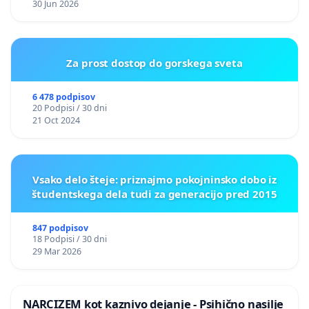
Janko Belin
30 Jun 2026
Žiga Pilih
doc. dr. Gorazd Kovačič
Za prost dostop do gorskega sveta
doc. dr. Petja Grafenauer
6 478 podpisov
20 Podpisi / 30 dni
doc. dr. Blaž Lukan
21 Oct 2024
prof. dr. Marko Juvan
Alen Ožbolt
Vsako delo šteje: priznajmo pokojninsko dobo iz
študentskega dela tudi za generacijo pred 2015
Danijela Zajc
Maja Vardjan
847 podpisov
18 Podpisi / 30 dni
prof.dr Svetlana Slapšak
29 Mar 2026
Jernej Prijon
NARCIZEM kot kaznivo dejanje - Psihično nasilje
doc. dr. Jana Kenda