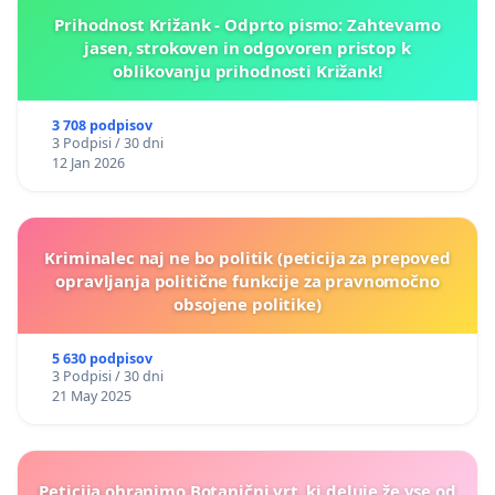
Prihodnost Križank - Odprto pismo: Zahtevamo
jasen, strokoven in odgovoren pristop k
oblikovanju prihodnosti Križank!
3 708 podpisov
3 Podpisi / 30 dni
12 Jan 2026
Kriminalec naj ne bo politik (peticija za prepoved
opravljanja politične funkcije za pravnomočno
obsojene politike)
5 630 podpisov
3 Podpisi / 30 dni
21 May 2025
Peticija ohranimo Botanični vrt, ki deluje že vse od