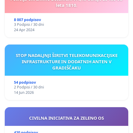
leta 1810.
8 007 podpisov
3 Podpisi / 30 dni
24 Apr 2024
STOP NADALJNJI ŠIRITVI TELEKOMUNIKACIJSKE
INFRASTRUKTURE IN DODATNIH ANTEN V
GRADIŠČAKU
54 podpisov
2 Podpisi / 30 dni
14 Jun 2026
CIVILNA INICIATIVA ZA ZELENO OS
420 podpisov