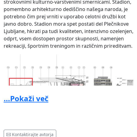
strokovnimi kulturno-varstvenimi smernicami. Stadion,
pomembno arhitekturno dediščino našega naroda, je
potrebno čim prej vrniti v uporabo celotni družbi kot
javno dobro. Stadion mora spet postati del Plečnikove
Ljubljane, hkrati pa tudi kvaliteten, intenzivno ozelenjen,
odprt, vsem dostopen prostor skupnosti, namenjen
rekreaciji, športnim treningom in različnim prireditvam.
...Pokaži več
Shema dr. Miloša Kosca, ki ilustrira razmerje med starim
Kontaktirajte avtorja