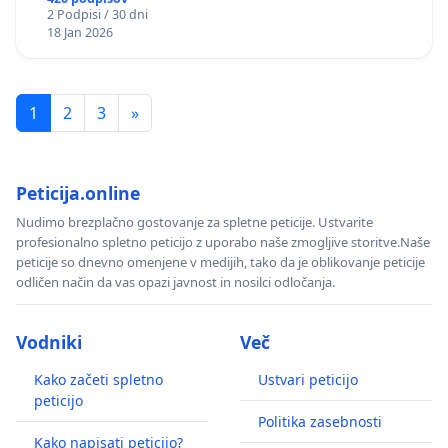
2 Podpisi / 30 dni
18 Jan 2026
1
2
3
»
Peticija.online
Nudimo brezplačno gostovanje za spletne peticije. Ustvarite
profesionalno spletno peticijo z uporabo naše zmogljive storitve.Naše
peticije so dnevno omenjene v medijih, tako da je oblikovanje peticije
odličen način da vas opazi javnost in nosilci odločanja.
Vodniki
Več
Kako začeti spletno
Ustvari peticijo
peticijo
Politika zasebnosti
Kako napisati peticijo?