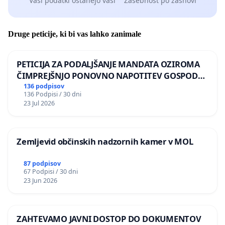
Vaši podatki ostanejo vaši
Zasebnost po zasnovi
Druge peticije, ki bi vas lahko zanimale
PETICIJA ZA PODALJŠANJE MANDATA OZIROMA
ČIMPREJŠNJO PONOVNO NAPOTITEV GOSPODA
BERNARDA ŠRAJNERJA NA VELEPOSLANIŠTVO
136 podpisov
136 Podpisi / 30 dni
REPUBLIKE SLOVENIJE V MOSKVI
23 Jul 2026
Zemljevid občinskih nadzornih kamer v MOL
87 podpisov
67 Podpisi / 30 dni
23 Jun 2026
ZAHTEVAMO JAVNI DOSTOP DO DOKUMENTOV