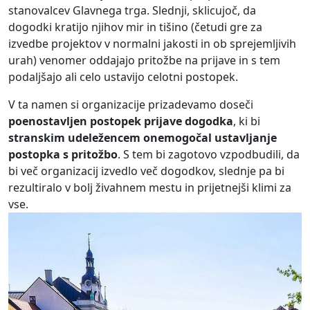
stanovalcev Glavnega trga. Slednji, sklicujoč, da
dogodki kratijo njihov mir in tišino (četudi gre za
izvedbe projektov v normalni jakosti in ob sprejemljivih
urah) venomer oddajajo pritožbe na prijave in s tem
podaljšajo ali celo ustavijo celotni postopek.
V ta namen si organizacije prizadevamo doseči
poenostavljen postopek prijave dogodka
, ki bi
stranskim udeležencem onemogočal ustavljanje
postopka s pritožbo
. S tem bi zagotovo vzpodbudili, da
bi več organizacij izvedlo več dogodkov, slednje pa bi
rezultiralo v bolj živahnem mestu in prijetnejši klimi za
vse.