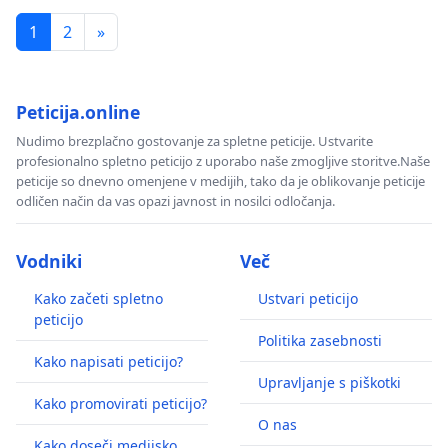
1
2
»
Peticija.online
Nudimo brezplačno gostovanje za spletne peticije. Ustvarite
profesionalno spletno peticijo z uporabo naše zmogljive storitve.Naše
peticije so dnevno omenjene v medijih, tako da je oblikovanje peticije
odličen način da vas opazi javnost in nosilci odločanja.
Vodniki
Več
Kako začeti spletno
Ustvari peticijo
peticijo
Politika zasebnosti
Kako napisati peticijo?
Upravljanje s piškotki
Kako promovirati peticijo?
O nas
Kako doseči medijsko