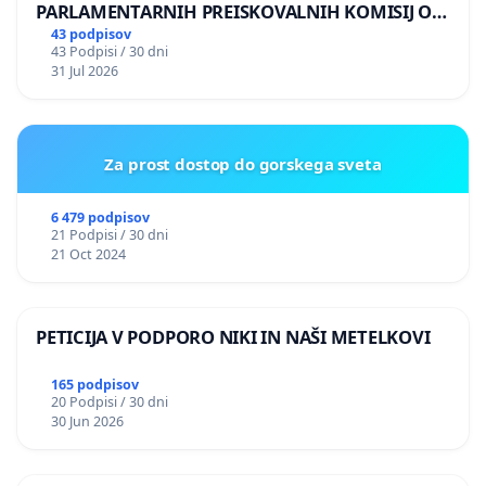
PARLAMENTARNIH PREISKOVALNIH KOMISIJ O
ILEGALNI TRGOVINI Z OROŽJEM
43 podpisov
43 Podpisi / 30 dni
31 Jul 2026
Za prost dostop do gorskega sveta
6 479 podpisov
21 Podpisi / 30 dni
21 Oct 2024
PETICIJA V PODPORO NIKI IN NAŠI METELKOVI
165 podpisov
20 Podpisi / 30 dni
30 Jun 2026