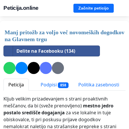
Peticija.online
Začnite peticijo
Manj pritožb za voljo več novomeških dogodkov
na Glavnem trgu
Delite na Facebooku (134)
Peticija
Podpisi
Politika zasebnosti
858
Kljub velikim prizadevanjem s strani proaktivnih
meščanov, da bi (sveže prenovljeno)
mestno jedro
postalo središče dogajanja
za vse lokalne in tuje
obiskovalce, ti pri poskusu prijave dogodkov
nemalokrat naletijo na strašanske prepreke s strani