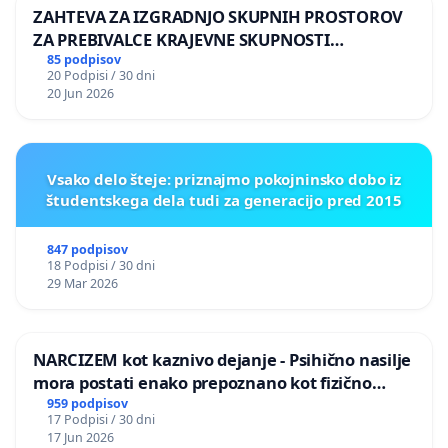
ZAHTEVA ZA IZGRADNJO SKUPNIH PROSTOROV
ZA PREBIVALCE KRAJEVNE SKUPNOSTI
PRESTRANEK
85 podpisov
20 Podpisi / 30 dni
20 Jun 2026
Vsako delo šteje: priznajmo pokojninsko dobo iz
študentskega dela tudi za generacijo pred 2015
847 podpisov
18 Podpisi / 30 dni
29 Mar 2026
NARCIZEM kot kaznivo dejanje - Psihično nasilje
mora postati enako prepoznano kot fizično
nasilje
959 podpisov
17 Podpisi / 30 dni
17 Jun 2026