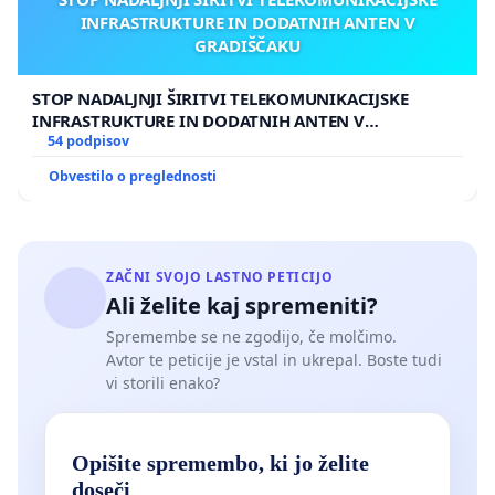
INFRASTRUKTURE IN DODATNIH ANTEN V
GRADIŠČAKU
STOP NADALJNJI ŠIRITVI TELEKOMUNIKACIJSKE
INFRASTRUKTURE IN DODATNIH ANTEN V
GRADIŠČAKU
54 podpisov
Obvestilo o preglednosti
ZAČNI SVOJO LASTNO PETICIJO
Ali želite kaj spremeniti?
Spremembe se ne zgodijo, če molčimo.
Avtor te peticije je vstal in ukrepal. Boste tudi
vi storili enako?
Opišite spremembo, ki jo želite
doseči