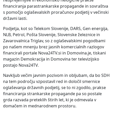
nesprejemljive in ekonomsko nelogične prakse
financiranja parastrankarske propagande in sovraštva
s pomočjo oglaševalskih proračunov podjetij v večinski
državni lasti.
Podjetja, kot so Telekom Slovenije, DARS, Gen energija,
NLB, Petrol, Pošta Slovenije, Slovenske železnice in
Zavarovalnica Triglav, so z oglaševalskimi pogodbami
po našem mnenju brez jasnih komercialnih razlogov
financirali portale Nova24TV.si in Domovina.je, tiskani
magazin Demokracija in Domovina ter televizijsko
postajo Nova24TV.
Navkljub večim javnim pozivom in obljubam, da bo SDH
na tem področju vzpostavil red in določil smernice
oglaševanja državnih podjetij, se to ni zgodilo, prakse
financiranja strankarske propagande pa so postale
grda razvada preteklih štirih let, ki je odmevala v
domačem in mednarodnem prostoru.