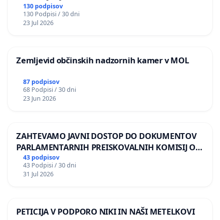
BERNARDA ŠRAJNERJA NA VELEPOSLANIŠTVO
130 podpisov
130 Podpisi / 30 dni
REPUBLIKE SLOVENIJE V MOSKVI
23 Jul 2026
Zemljevid občinskih nadzornih kamer v MOL
87 podpisov
68 Podpisi / 30 dni
23 Jun 2026
ZAHTEVAMO JAVNI DOSTOP DO DOKUMENTOV
PARLAMENTARNIH PREISKOVALNIH KOMISIJ O
ILEGALNI TRGOVINI Z OROŽJEM
43 podpisov
43 Podpisi / 30 dni
31 Jul 2026
PETICIJA V PODPORO NIKI IN NAŠI METELKOVI