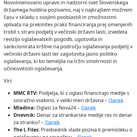
Novoimenovano upravo in nadzorni svet Slovenskega
državnega holdina pozivamo, naj v najkrajšem možnem
času v skladu s svojimi pooblastili in zmožnostmi
vplivata na prekinitev praks financiranja prej omenjenih
trobil s strani podjetij v večinski državni lasti, izvedeta
revizijo oglaševalskih pogodb, ugotovita in
sankcionirata kršitve na področju oglaševanja podjetij v
večinski državni lasti ter zagotovita jasno politiko
oglaševanja, ki bo temeljila na tržni smotrnosti in
učinkovitosti oglaševanja.
Viri:
MMC RTV:
Podjetja, ki z oglasi financirajo medije s
sovražno vsebino, v veliki meri državna –
članek
Mladina:
Oglasi za Nova24 –
članek
Dnevnik:
Denar za strankarske medije res ni denar
za stranko? –
članek
The L Files
: Predsednik vlade poziva k premisleku o