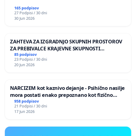
165 podpisov
27 Podpisi / 30 dni
30 Jun 2026
ZAHTEVA ZA IZGRADNJO SKUPNIH PROSTOROV
ZA PREBIVALCE KRAJEVNE SKUPNOSTI
PRESTRANEK
85 podpisov
23 Podpisi / 30 dni
20 Jun 2026
NARCIZEM kot kaznivo dejanje - Psihično nasilje
mora postati enako prepoznano kot fizično
nasilje
958 podpisov
21 Podpisi / 30 dni
17 Jun 2026