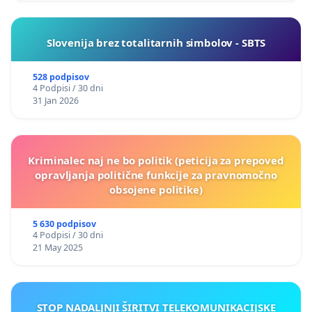
Slovenija brez totalitarnih simbolov - SBTS
528 podpisov
4 Podpisi / 30 dni
31 Jan 2026
Kriminalec naj ne bo politik (peticija za prepoved
opravljanja politične funkcije za pravnomočno
obsojene politike)
5 630 podpisov
4 Podpisi / 30 dni
21 May 2025
STOP NADALJNJI ŠIRITVI TELEKOMUNIKACIJSKE