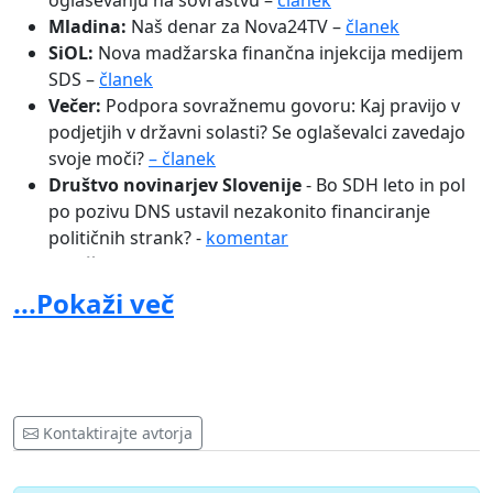
oglaševanju na sovraštvu –
članek
Mladina:
Naš denar za Nova24TV –
članek
SiOL:
Nova madžarska finančna injekcija medijem
SDS –
članek
Večer:
Podpora sovražnemu govoru: Kaj pravijo v
podjetjih v državni solasti? Se oglaševalci zavedajo
svoje moči?
– članek
Društvo novinarjev Slovenije
- Bo SDH leto in pol
po pozivu DNS ustavil nezakonito financiranje
političnih strank? -
komentar
Pod črto:
Mediji SDS (2. del): od propagandnih
brezplačnikov do strankarske televizije –
članek
...Pokaži več
Večer:
Oglasi vojske na Novi24TV: “Predvidevam, da
oglašujejo v medijih, kjer so bralci bolj dojemljivi za
vojaški poklic” –
članek
MMC RTV Slovenija
: Oglaševanje Slovenske vojske
je lahko tudi financiranje medijev, povezanih s člani
Kontaktirajte avtorja
vlade –
članek
MMC RTV Slovenija:
Turneja proti sovraštvu: