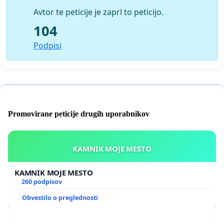
“Živimo v nevarnih časih, ko je sovraštvo nova
Avtor te peticije je zaprl to peticijo.
normalnost” –
članek
104
Dnevnik:
Z javnim denarjem financirajo medije,
povezane z NSi –
članek
Podpisi
Dnevnik:
Med novačenjem vojakov pomagali še
medijem NSi in SDS –
članek
Mladina:
Obrambno ministrstvo in oglaševanje v
skrajno desničarskih trobilih –
članek
Promovirane peticije drugih uporabnikov
KAMNIK MOJE MESTO
KAMNIK MOJE MESTO
260 podpisov
Obvestilo o preglednosti