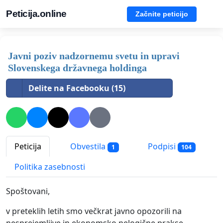
Peticija.online
Začnite peticijo
Javni poziv nadzornemu svetu in upravi
Slovenskega državnega holdinga
Delite na Facebooku (15)
Peticija
Obvestila
Podpisi
1
104
Politika zasebnosti
Spoštovani,
v preteklih letih smo večkrat javno opozorili na