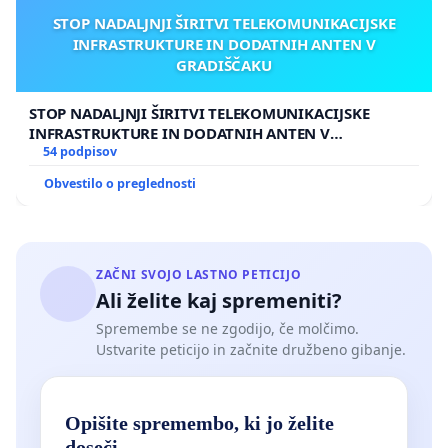
STOP NADALJNJI ŠIRITVI TELEKOMUNIKACIJSKE
INFRASTRUKTURE IN DODATNIH ANTEN V
GRADIŠČAKU
STOP NADALJNJI ŠIRITVI TELEKOMUNIKACIJSKE
INFRASTRUKTURE IN DODATNIH ANTEN V
GRADIŠČAKU
54 podpisov
Obvestilo o preglednosti
ZAČNI SVOJO LASTNO PETICIJO
Ali želite kaj spremeniti?
Spremembe se ne zgodijo, če molčimo.
Ustvarite peticijo in začnite družbeno gibanje.
Opišite spremembo, ki jo želite
doseči