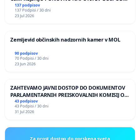
BERNARDA ŠRAJNERJA NA VELEPOSLANIŠTVO
137 podpisov
137 Podpisi / 30 dni
REPUBLIKE SLOVENIJE V MOSKVI
23 Jul 2026
Zemljevid občinskih nadzornih kamer v MOL
90 podpisov
70 Podpisi / 30 dni
23 Jun 2026
ZAHTEVAMO JAVNI DOSTOP DO DOKUMENTOV
PARLAMENTARNIH PREISKOVALNIH KOMISIJ O
ILEGALNI TRGOVINI Z OROŽJEM
43 podpisov
43 Podpisi / 30 dni
31 Jul 2026
Za prost dostop do gorskega sveta