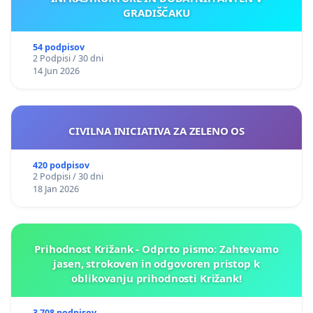
GRADIŠČAKU
54 podpisov
2 Podpisi / 30 dni
14 Jun 2026
CIVILNA INICIATIVA ZA ZELENO OS
420 podpisov
2 Podpisi / 30 dni
18 Jan 2026
Prihodnost Križank - Odprto pismo: Zahtevamo
jasen, strokoven in odgovoren pristop k
oblikovanju prihodnosti Križank!
3 708 podpisov