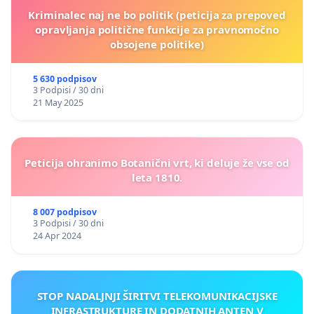
Kriminalec naj ne bo politik (peticija za prepoved
opravljanja politične funkcije za pravnomočno
obsojene politike)
5 630 podpisov
3 Podpisi / 30 dni
21 May 2025
Peticija ohranimo Botanični vrt, ki deluje že vse od
leta 1810.
8 007 podpisov
3 Podpisi / 30 dni
24 Apr 2024
STOP NADALJNJI ŠIRITVI TELEKOMUNIKACIJSKE
INFRASTRUKTURE IN DODATNIH ANTEN V