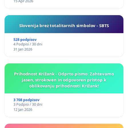
15 Apr 2026
Slovenija brez totalitarnih simbolov - SBTS
528 podpisov
4 Podpisi / 30 dni
31 Jan 2026
Prihodnost Križank - Odprto pismo: Zahtevamo
jasen, strokoven in odgovoren pristop k
oblikovanju prihodnosti Križank!
3 708 podpisov
3 Podpisi / 30 dni
12 Jan 2026