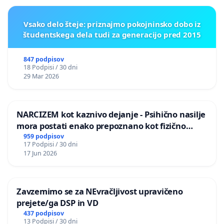
Vsako delo šteje: priznajmo pokojninsko dobo iz
študentskega dela tudi za generacijo pred 2015
847 podpisov
18 Podpisi / 30 dni
29 Mar 2026
NARCIZEM kot kaznivo dejanje - Psihično nasilje
mora postati enako prepoznano kot fizično
nasilje
959 podpisov
17 Podpisi / 30 dni
17 Jun 2026
Zavzemimo se za NEvračljivost upravičeno
prejete/ga DSP in VD
437 podpisov
13 Podpisi / 30 dni