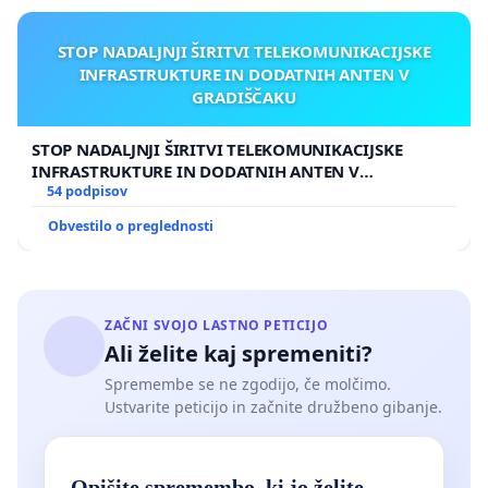
STOP NADALJNJI ŠIRITVI TELEKOMUNIKACIJSKE
INFRASTRUKTURE IN DODATNIH ANTEN V
GRADIŠČAKU
STOP NADALJNJI ŠIRITVI TELEKOMUNIKACIJSKE
INFRASTRUKTURE IN DODATNIH ANTEN V
GRADIŠČAKU
54 podpisov
Obvestilo o preglednosti
ZAČNI SVOJO LASTNO PETICIJO
Ali želite kaj spremeniti?
Spremembe se ne zgodijo, če molčimo.
Ustvarite peticijo in začnite družbeno gibanje.
Opišite spremembo, ki jo želite