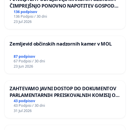
ČIMPREJŠNJO PONOVNO NAPOTITEV GOSPODA
BERNARDA ŠRAJNERJA NA VELEPOSLANIŠTVO
136 podpisov
136 Podpisi / 30 dni
REPUBLIKE SLOVENIJE V MOSKVI
23 Jul 2026
Zemljevid občinskih nadzornih kamer v MOL
87 podpisov
67 Podpisi / 30 dni
23 Jun 2026
ZAHTEVAMO JAVNI DOSTOP DO DOKUMENTOV
PARLAMENTARNIH PREISKOVALNIH KOMISIJ O
ILEGALNI TRGOVINI Z OROŽJEM
43 podpisov
43 Podpisi / 30 dni
31 Jul 2026