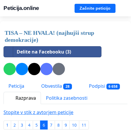
Peticija.online
Začnite peticijo
TISA – NE HVALA! (najhujši strup
demokracije)
Delite na Facebooku (3)
Peticija
Obvestila
Podpisi
28
6 658
Razprava
Politika zasebnosti
Stopite v stik z avtorjem peticije
1
2
3
4
5
6
7
8
9
10
11