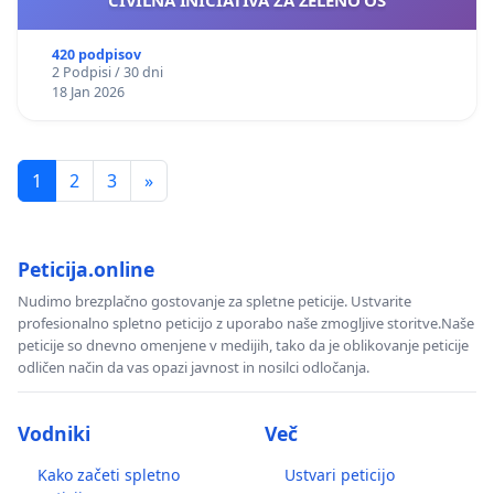
CIVILNA INICIATIVA ZA ZELENO OS
420 podpisov
2 Podpisi / 30 dni
18 Jan 2026
1
2
3
»
Peticija.online
Nudimo brezplačno gostovanje za spletne peticije. Ustvarite
profesionalno spletno peticijo z uporabo naše zmogljive storitve.Naše
peticije so dnevno omenjene v medijih, tako da je oblikovanje peticije
odličen način da vas opazi javnost in nosilci odločanja.
Vodniki
Več
Kako začeti spletno
Ustvari peticijo