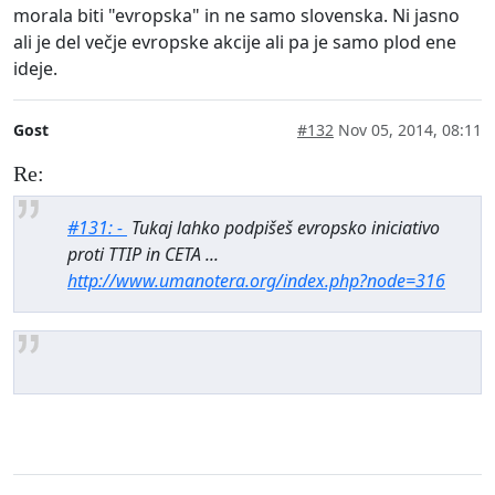
morala biti "evropska" in ne samo slovenska. Ni jasno
ali je del večje evropske akcije ali pa je samo plod ene
ideje.
Gost
#132
Nov 05, 2014, 08:11
Re:
#131: -
Tukaj lahko podpišeš evropsko iniciativo
proti TTIP in CETA ...
http://www.umanotera.org/index.php?node=316