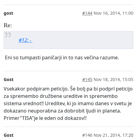
gost
#144
Nov 16, 2014, 11:00
Re:
#12: -
Eni so tumpasti paničarji in to nas večina razume.
Gost
#145
Nov 18, 2014, 15:05
Vsekakor podpiram peticijo. Še bolj pa bi podprl peticijo
za spremembo družbene ureditve in spremembo
sistema vrednot!! Ureditev, ki jo imamo danes v svetu je
dokazano neuporabna za dobrobit ljudi in planeta.
Primer"TISA"je le eden od dokazov!!
Gost
#146
Nov 21, 2014, 17:20