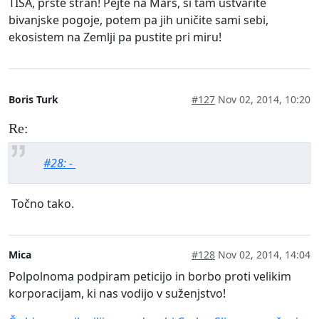
TISA, prste stran! Pejte na Mars, si tam ustvarite
bivanjske pogoje, potem pa jih uničite sami sebi,
ekosistem na Zemlji pa pustite pri miru!
Boris Turk
#127
Nov 02, 2014, 10:20
Re:
#28: -
Točno tako.
Mica
#128
Nov 02, 2014, 14:04
Polpolnoma podpiram peticijo in borbo proti velikim
korporacijam, ki nas vodijo v suženjstvo!