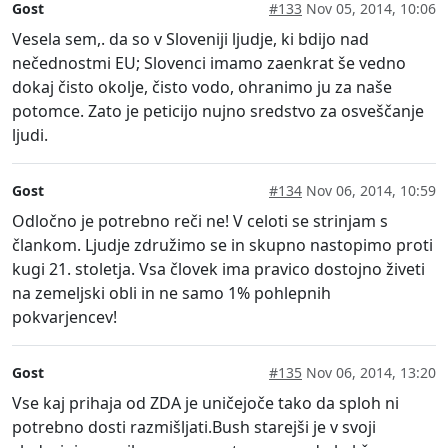
Gost
#133
Nov 05, 2014, 10:06
Vesela sem,. da so v Sloveniji ljudje, ki bdijo nad
nečednostmi EU; Slovenci imamo zaenkrat še vedno
dokaj čisto okolje, čisto vodo, ohranimo ju za naše
potomce. Zato je peticijo nujno sredstvo za osveščanje
ljudi.
Gost
#134
Nov 06, 2014, 10:59
Odločno je potrebno reči ne! V celoti se strinjam s
člankom. Ljudje združimo se in skupno nastopimo proti
kugi 21. stoletja. Vsa človek ima pravico dostojno živeti
na zemeljski obli in ne samo 1% pohlepnih
pokvarjencev!
Gost
#135
Nov 06, 2014, 13:20
Vse kaj prihaja od ZDA je uničejoče tako da sploh ni
potrebno dosti razmišljati.Bush starejši je v svoji