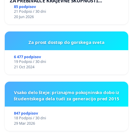
ZA PREBIVALCE KRAJEVNE SKUPNOSTI
PRESTRANEK
85 podpisov
21 Podpisi / 30 dni
20 Jun 2026
Za prost dostop do gorskega sveta
6 477 podpisov
19 Podpisi / 30 dni
21 Oct 2024
Vsako delo šteje: priznajmo pokojninsko dobo iz
študentskega dela tudi za generacijo pred 2015
847 podpisov
18 Podpisi / 30 dni
29 Mar 2026