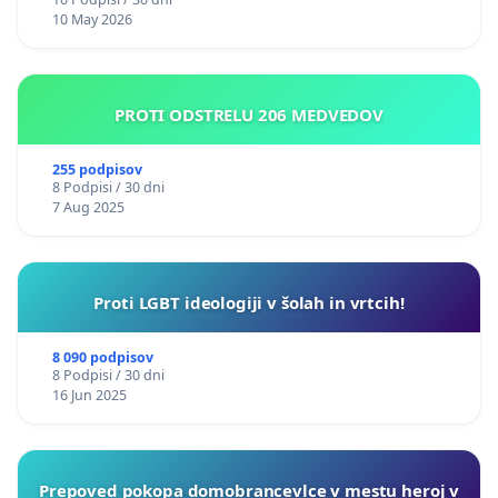
10 May 2026
PROTI ODSTRELU 206 MEDVEDOV
255 podpisov
8 Podpisi / 30 dni
7 Aug 2025
Proti LGBT ideologiji v šolah in vrtcih!
8 090 podpisov
8 Podpisi / 30 dni
16 Jun 2025
Prepoved pokopa domobrancevlce v mestu heroj v