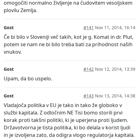
omogočiti normalno življenje na čudovitem vesoljskem
plovilu Zemlja.
Gost
#141
Nov 11, 2014, 16:14
Če bi bilo v Sloveniji več takih, kot je g. Komat in dr. Plut,
potem se nam ne bi bilo treba bati za prihodnost naših
vnukov.
Gost
#142
Nov 12, 2014, 13:39
Upam, da bo uspelo.
Gost
#143
Nov 13, 2014, 14:38
Vladajoča politika v EU je tako in tako že globoko v
službi kapitala. Z odločnim NE Tisi bomo storili prvi
korak proti takšni politiki, ki je uperjena proti ljudem.
Državotvorna je tista politika, ki bo delala v korist ljudi
in je izvoljena zato, da odigra vlogo regulatorja kapitala.