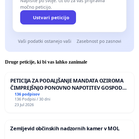
Napišite po svoje. UI bo za vas pripravila
močno peticijo.
Ustvari peticijo
Vaši podatki ostanejo vaši
Zasebnost po zasnovi
Druge peticije, ki bi vas lahko zanimale
PETICIJA ZA PODALJŠANJE MANDATA OZIROMA
ČIMPREJŠNJO PONOVNO NAPOTITEV GOSPODA
BERNARDA ŠRAJNERJA NA VELEPOSLANIŠTVO
136 podpisov
136 Podpisi / 30 dni
REPUBLIKE SLOVENIJE V MOSKVI
23 Jul 2026
Zemljevid občinskih nadzornih kamer v MOL