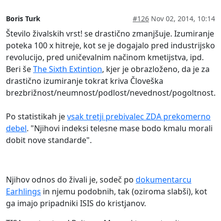
Boris Turk
#126
Nov 02, 2014, 10:14
Število živalskih vrst! se drastično zmanjšuje. Izumiranje
poteka 100 x hitreje, kot se je dogajalo pred industrijsko
revolucijo, pred uničevalnim načinom kmetijstva, ipd.
Beri še
The Sixth Extintion
, kjer je obrazloženo, da je za
drastično izumiranje tokrat kriva Človeška
brezbrižnost/neumnost/podlost/nevednost/pogoltnost.
Po statistikah je
vsak tretji prebivalec ZDA prekomerno
debel
. "Njihovi indeksi telesne mase bodo kmalu morali
dobit nove standarde".
Njihov odnos do živali je, sodeč po
dokumentarcu
Earhlings
in njemu podobnih, tak (oziroma slabši), kot
ga imajo pripadniki ISIS do kristjanov.