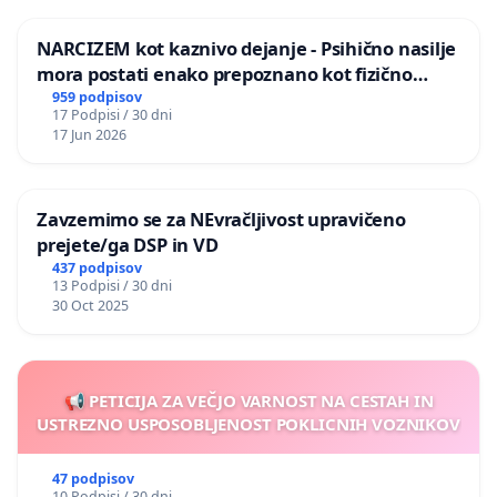
NARCIZEM kot kaznivo dejanje - Psihično nasilje
mora postati enako prepoznano kot fizično
nasilje
959 podpisov
17 Podpisi / 30 dni
17 Jun 2026
Zavzemimo se za NEvračljivost upravičeno
prejete/ga DSP in VD
437 podpisov
13 Podpisi / 30 dni
30 Oct 2025
📢 PETICIJA ZA VEČJO VARNOST NA CESTAH IN
USTREZNO USPOSOBLJENOST POKLICNIH VOZNIKOV
47 podpisov
10 Podpisi / 30 dni