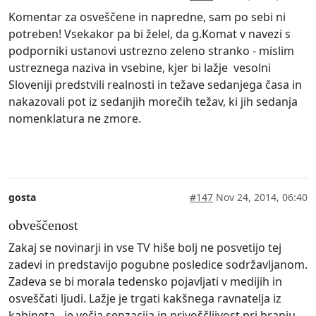
Komentar za osveščene in napredne, sam po sebi ni
potreben! Vsekakor pa bi želel, da g.Komat v navezi s
podporniki ustanovi ustrezno zeleno stranko - mislim
ustreznega naziva in vsebine, kjer bi lažje vesolni
Sloveniji predstvili realnosti in težave sedanjega časa in
nakazovali pot iz sedanjih morečih težav, ki jih sedanja
nomenklatura ne zmore.
gosta
#147
Nov 24, 2014, 06:40
obveščenost
Zakaj se novinarji in vse TV hiše bolj ne posvetijo tej
zadevi in predstavijo pogubne posledice sodržavljanom.
Zadeva se bi morala tedensko pojavljati v medijih in
osveščati ljudi. Lažje je trgati kakšnega ravnatelja iz
kabineta - je večja senzacija in privoščljivost pri branju.