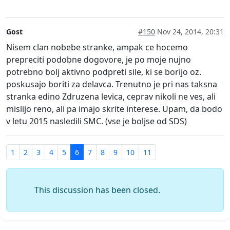
Gost
#150
Nov 24, 2014, 20:31
Nisem clan nobebe stranke, ampak ce hocemo
prepreciti podobne dogovore, je po moje nujno
potrebno bolj aktivno podpreti sile, ki se borijo oz.
poskusajo boriti za delavca. Trenutno je pri nas taksna
stranka edino Zdruzena levica, ceprav nikoli ne ves, ali
mislijo reno, ali pa imajo skrite interese. Upam, da bodo
v letu 2015 nasledili SMC. (vse je boljse od SDS)
1
2
3
4
5
6
7
8
9
10
11
This discussion has been closed.