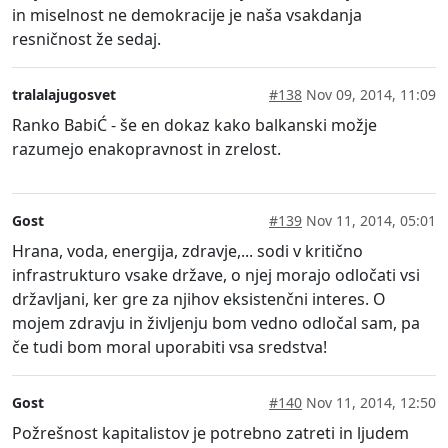
in miselnost ne demokracije je naša vsakdanja
resničnost že sedaj.
tralalajugosvet
#138
Nov 09, 2014, 11:09
Ranko BabiĆ - še en dokaz kako balkanski možje
razumejo enakopravnost in zrelost.
Gost
#139
Nov 11, 2014, 05:01
Hrana, voda, energija, zdravje,... sodi v kritično
infrastrukturo vsake države, o njej morajo odločati vsi
državljani, ker gre za njihov eksistenčni interes. O
mojem zdravju in življenju bom vedno odločal sam, pa
če tudi bom moral uporabiti vsa sredstva!
Gost
#140
Nov 11, 2014, 12:50
Požrešnost kapitalistov je potrebno zatreti in ljudem