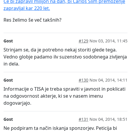
Če bi zapravil milijon na dan, bi Carlos Slim premoženje
zapravljal kar 220 let.
Res želimo še več takšnih?
Gost
#129
Nov 03, 2014, 11:45
Strinjam se, da je potrebno nekaj storiti glede tega.
Vedno globje padamo ilv suzenstvo sodobnega zivljenja
in dela.
Gost
#130
Nov 04, 2014, 14:11
Informacije o TISA je treba spraviti v javnost in poklicati
na odgovornost akterje, ki se v nasem imenu
dogovarjajo.
Gost
#131
Nov 04, 2014, 18:51
Ne podpiram ta način iskanja sponzorjev. Peticija bi