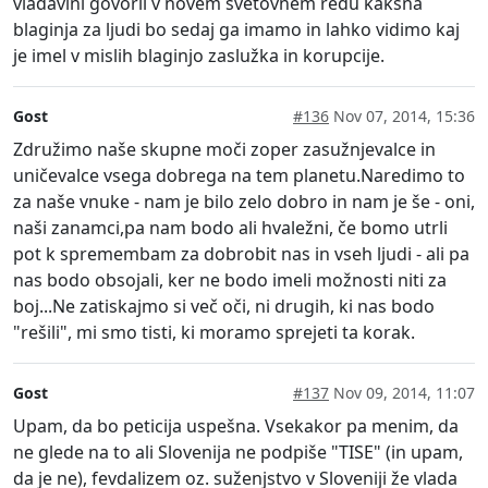
vladavini govoril v novem svetovnem redu kakšna
blaginja za ljudi bo sedaj ga imamo in lahko vidimo kaj
je imel v mislih blaginjo zaslužka in korupcije.
Gost
#136
Nov 07, 2014, 15:36
Združimo naše skupne moči zoper zasužnjevalce in
uničevalce vsega dobrega na tem planetu.Naredimo to
za naše vnuke - nam je bilo zelo dobro in nam je še - oni,
naši zanamci,pa nam bodo ali hvaležni, če bomo utrli
pot k spremembam za dobrobit nas in vseh ljudi - ali pa
nas bodo obsojali, ker ne bodo imeli možnosti niti za
boj...Ne zatiskajmo si več oči, ni drugih, ki nas bodo
"rešili", mi smo tisti, ki moramo sprejeti ta korak.
Gost
#137
Nov 09, 2014, 11:07
Upam, da bo peticija uspešna. Vsekakor pa menim, da
ne glede na to ali Slovenija ne podpiše "TISE" (in upam,
da je ne), fevdalizem oz. suženjstvo v Sloveniji že vlada