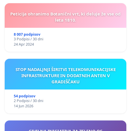
Peticija ohranimo Botanični vrt, ki deluje že vse od
leta 1810.
8 007 podpisov
3 Podpisi / 30 dni
24 Apr 2024
STOP NADALJNJI ŠIRITVI TELEKOMUNIKACIJSKE
INFRASTRUKTURE IN DODATNIH ANTEN V
GRADIŠČAKU
54 podpisov
2 Podpisi / 30 dni
14 Jun 2026