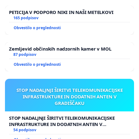
PETICIJA V PODPORO NIKI IN NAŠI METELKOVI
165 podpisov
Obvestilo o preglednosti
Zemljevid občinskih nadzornih kamer v MOL
87 podpisov
Obvestilo o preglednosti
STOP NADALJNJI ŠIRITVI TELEKOMUNIKACIJSKE
INFRASTRUKTURE IN DODATNIH ANTEN V
GRADIŠČAKU
STOP NADALJNJI ŠIRITVI TELEKOMUNIKACIJSKE
INFRASTRUKTURE IN DODATNIH ANTEN V
GRADIŠČAKU
54 podpisov