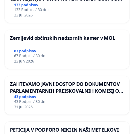
BERNARDA ŠRAJNERJA NA VELEPOSLANIŠTVO
133 podpisov
133 Podpisi / 30 dni
REPUBLIKE SLOVENIJE V MOSKVI
23 Jul 2026
Zemljevid občinskih nadzornih kamer v MOL
87 podpisov
67 Podpisi / 30 dni
23 Jun 2026
ZAHTEVAMO JAVNI DOSTOP DO DOKUMENTOV
PARLAMENTARNIH PREISKOVALNIH KOMISIJ O
ILEGALNI TRGOVINI Z OROŽJEM
43 podpisov
43 Podpisi / 30 dni
31 Jul 2026
PETICIJA V PODPORO NIKI IN NAŠI METELKOVI