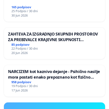
165 podpisov
25 Podpisi / 30 dni
30 Jun 2026
ZAHTEVA ZA IZGRADNJO SKUPNIH PROSTOROV
ZA PREBIVALCE KRAJEVNE SKUPNOSTI
PRESTRANEK
85 podpisov
22 Podpisi / 30 dni
20 Jun 2026
NARCIZEM kot kaznivo dejanje - Psihično nasilje
mora postati enako prepoznano kot fizično
nasilje
958 podpisov
19 Podpisi / 30 dni
17 Jun 2026