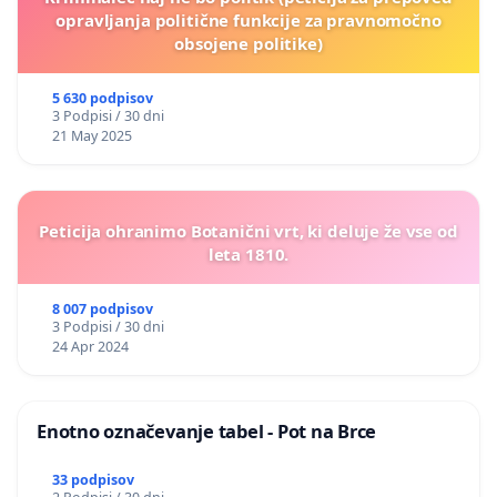
opravljanja politične funkcije za pravnomočno
obsojene politike)
5 630 podpisov
3 Podpisi / 30 dni
21 May 2025
Peticija ohranimo Botanični vrt, ki deluje že vse od
leta 1810.
8 007 podpisov
3 Podpisi / 30 dni
24 Apr 2024
Enotno označevanje tabel - Pot na Brce
33 podpisov