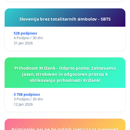
Slovenija brez totalitarnih simbolov - SBTS
528 podpisov
4 Podpisi / 30 dni
31 Jan 2026
Prihodnost Križank - Odprto pismo: Zahtevamo
jasen, strokoven in odgovoren pristop k
oblikovanju prihodnosti Križank!
3 708 podpisov
3 Podpisi / 30 dni
12 Jan 2026
Kriminalec naj ne bo politik (peticija za prepoved