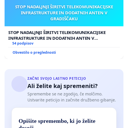
STOP NADALJNJI ŠIRITVI TELEKOMUNIKACIJSKE
INFRASTRUKTURE IN DODATNIH ANTEN V
GRADIŠČAKU
STOP NADALJNJI ŠIRITVI TELEKOMUNIKACIJSKE
INFRASTRUKTURE IN DODATNIH ANTEN V
GRADIŠČAKU
54 podpisov
Obvestilo o preglednosti
ZAČNI SVOJO LASTNO PETICIJO
Ali želite kaj spremeniti?
Spremembe se ne zgodijo, če molčimo.
Ustvarite peticijo in začnite družbeno gibanje.
Opišite spremembo, ki jo želite
doseči