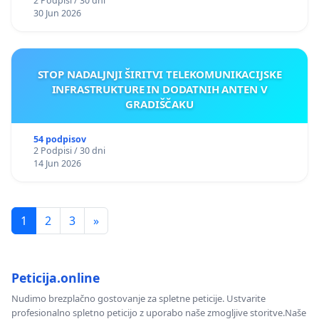
2 Podpisi / 30 dni
30 Jun 2026
STOP NADALJNJI ŠIRITVI TELEKOMUNIKACIJSKE
INFRASTRUKTURE IN DODATNIH ANTEN V
GRADIŠČAKU
54 podpisov
2 Podpisi / 30 dni
14 Jun 2026
1
2
3
»
Peticija.online
Nudimo brezplačno gostovanje za spletne peticije. Ustvarite
profesionalno spletno peticijo z uporabo naše zmogljive storitve.Naše