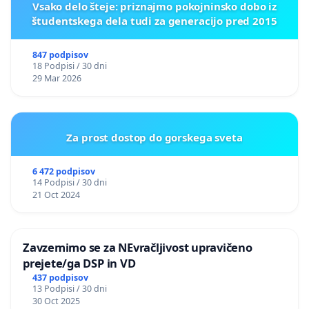
Vsako delo šteje: priznajmo pokojninsko dobo iz
študentskega dela tudi za generacijo pred 2015
847 podpisov
18 Podpisi / 30 dni
29 Mar 2026
Za prost dostop do gorskega sveta
6 472 podpisov
14 Podpisi / 30 dni
21 Oct 2024
Zavzemimo se za NEvračljivost upravičeno
prejete/ga DSP in VD
437 podpisov
13 Podpisi / 30 dni
30 Oct 2025