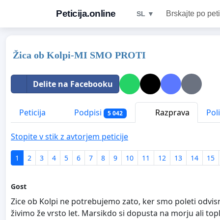
Peticija.online
Brskajte po peti
SL ▼
Žica ob Kolpi-MI SMO PROTI
Delite na Facebooku
Peticija
Podpisi
Razprava
Pol
5 042
Stopite v stik z avtorjem peticije
1
2
3
4
5
6
7
8
9
10
11
12
13
14
15
Gost
Zice ob Kolpi ne potrebujemo zato, ker smo poleti odvisni
živimo že vrsto let. Marsikdo si dopusta na morju ali topl