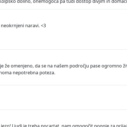
o Kolpsko dolino, onemogoča pa tudi dostop divjim in domač
 neokrnjeni naravi. <3
 je že omenjeno, da se na našem področju pase ogromno živali 
olnoma nepotrebna poteza.
ezo! Ljudi je treba pocartat, nam omogočit pogoje za prijazno