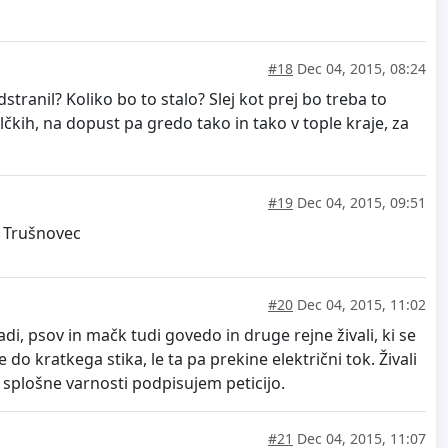
#18
Dec 04, 2015, 08:24
tranil? Koliko bo to stalo? Slej kot prej bo treba to
lčkih, na dopust pa gredo tako in tako v tople kraje, za
#19
Dec 04, 2015, 09:51
an Trušnovec
#20
Dec 04, 2015, 11:02
di, psov in mačk tudi govedo in druge rejne živali, ki se
o kratkega stika, le ta pa prekine električni tok. Živali
 in splošne varnosti podpisujem peticijo.
#21
Dec 04, 2015, 11:07