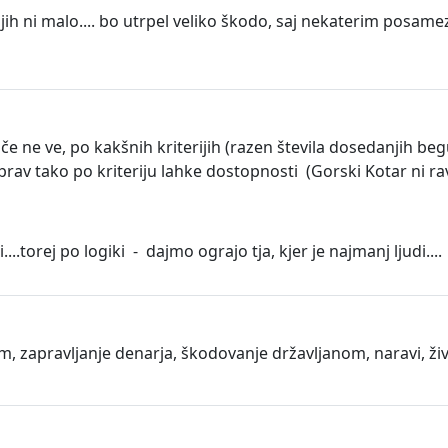
 ki jih ni malo.... bo utrpel veliko škodo, saj nekaterim pos
e ne ve, po kakšnih kriterijih (razen števila dosedanjih be
rav tako po kriteriju lahke dostopnosti (Gorski Kotar ni rav
....torej po logiki - dajmo ograjo tja, kjer je najmanj ljudi....
m, zapravljanje denarja, škodovanje državljanom, naravi, živa