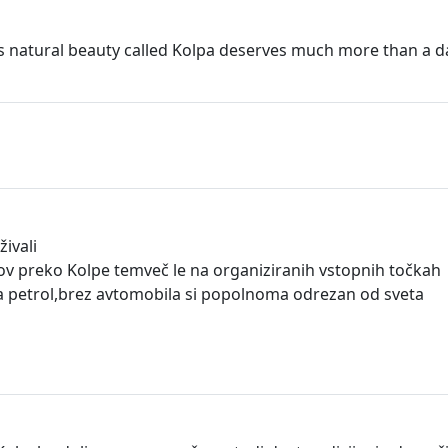
t this natural beauty called Kolpa deserves much more than 
živali
odov preko Kolpe temveč le na organiziranih vstopnih točkah
a petrol,brez avtomobila si popolnoma odrezan od sveta