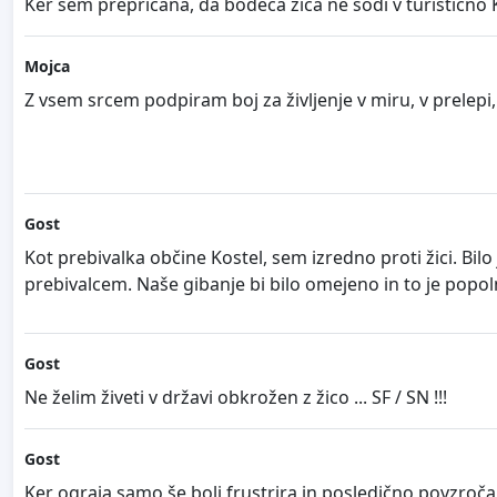
Ker sem prepričana, da bodeča žica ne sodi v turističn
Mojca
Z vsem srcem podpiram boj za življenje v miru, v prelepi,
Gost
Kot prebivalka občine Kostel, sem izredno proti žici. Bilo
prebivalcem. Naše gibanje bi bilo omejeno in to je pop
Gost
Ne želim živeti v državi obkrožen z žico ... SF / SN !!!
Gost
Ker ograja samo še bolj frustrira in posledično povzroča j