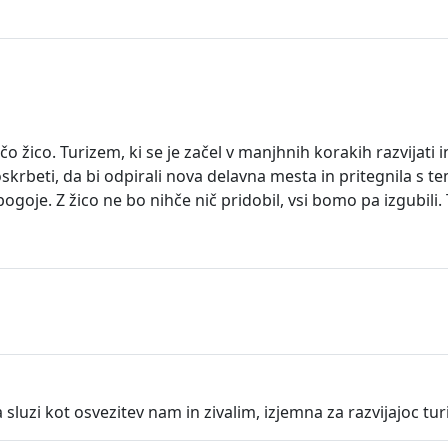
o žico. Turizem, ki se je začel v manjhnih korakih razvijat
skrbeti, da bi odpirali nova delavna mesta in pritegnila s 
je. Z žico ne bo nihče nič pridobil, vsi bomo pa izgubili. Ta
a sluzi kot osvezitev nam in zivalim, izjemna za razvijajoc tur