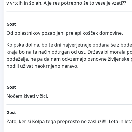
v vrtcih in šolah..A je res potrebno še to veselje vzeti??
Gost
Od oblastnikov pozabljeni prelepi košček domovine.
Kolpska dolina, bo te dni najverjetneje obdana še z bodeč
kraja bo na ta način odtrgan od ust. Država bi morala po
podeželje, ne pa da nam odvzemajo osnovne življenske pogo
hodili uživat neokrnjeno naravo.
Gost
Nočem živeti v žici.
Gost
Zato, ker si Kolpa tega preprosto ne zasluzi!!!! Leta in let