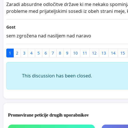
Zaradi absurdne odločitve države ki me nekako spominja 
probleme med prijateljskimi sosedi iz obeh strani meje, ki
Gost
sem zgrožena nad nasiljem nad naravo
1
2
3
4
5
6
7
8
9
10
11
12
13
14
15
This discussion has been closed.
Promovirane peticije drugih uporabnikov