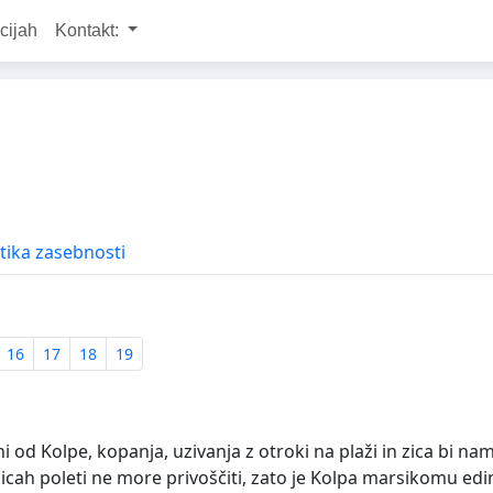
cijah
Kontakt:
itika zasebnosti
16
17
18
19
 od Kolpe, kopanja, uzivanja z otroki na plaži in zica bi na
icah poleti ne more privoščiti, zato je Kolpa marsikomu edini