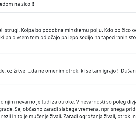
ledom na zico!!!
eli strugi. Kolpa bo podobna minskemu polju. Kdo bo žico ods
i ki pa o vsem tem odločajo pa lepo sedijo na tapeciranih sto
lide, oz žrtve ....da ne omenim otrok, ki se tam igrajo !! Duš
 njim nevarno je tudi za otroke. V nevarnosti so poleg divja
grade. Saj občasno zaradi slabega vremena, npr. snega pride d
t rezil in to je mučenje živali. Zaradi ogrožanja živali, otrok