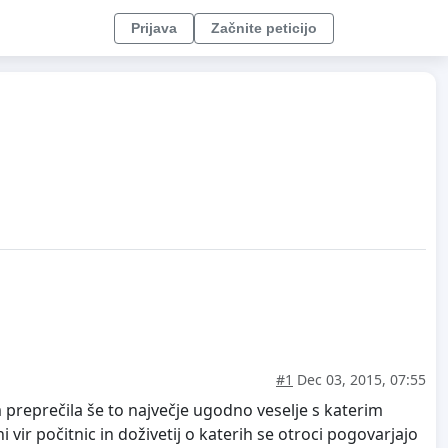
Prijava
Začnite peticijo
#1
Dec 03, 2015, 07:55
m preprečila še to največje ugodno veselje s katerim
 vir počitnic in doživetij o katerih se otroci pogovarjajo