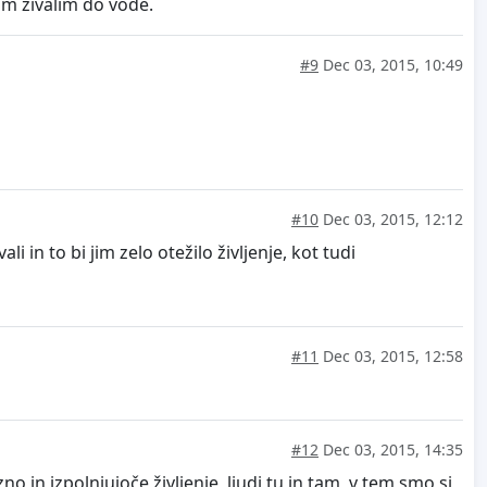
im živalim do vode.
#9
Dec 03, 2015, 10:49
#10
Dec 03, 2015, 12:12
in to bi jim zelo otežilo življenje, kot tudi
#11
Dec 03, 2015, 12:58
#12
Dec 03, 2015, 14:35
 in izpolnjujoče življenje, ljudi tu in tam, v tem smo si