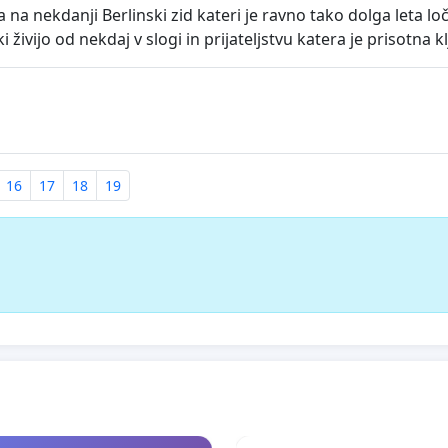
na nekdanji Berlinski zid kateri je ravno tako dolga leta l
 živijo od nekdaj v slogi in prijateljstvu katera je prisotna 
16
17
18
19