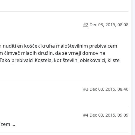
#2
Dec 03, 2015, 08:08
i in nuditi en košček kruha maloštevilnim prebivalcem
tem čimveč mladih družin, da se vrneji domov na
ko prebivalci Kostela, kot številni obiskovalci, ki ste
#3
Dec 03, 2015, 08:46
#4
Dec 03, 2015, 09:09
izem ...