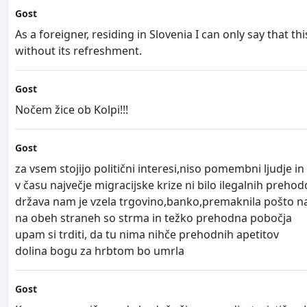
Gost
As a foreigner, residing in Slovenia I can only say tha
without its refreshment.
Gost
Nočem žice ob Kolpi!!!
Gost
za vsem stojijo politični interesi,niso pomembni ljudje in 
v času največje migracijske krize ni bilo ilegalnih preh
država nam je vzela trgovino,banko,premaknila pošto n
na obeh straneh so strma in težko prehodna pobočja
upam si trditi, da tu nima nihče prehodnih apetitov
dolina bogu za hrbtom bo umrla
Gost