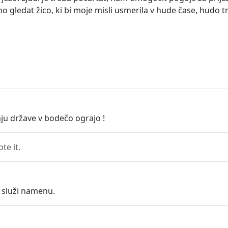
ozno gledat žico, ki bi moje misli usmerila v hude čase, hudo
nju države v bodečo ograjo !
e it.
e služi namenu.