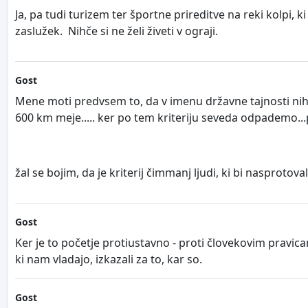
Ja, pa tudi turizem ter športne prireditve na reki kolpi,
zaslužek. Nihče si ne želi živeti v ograji.
Gost
Mene moti predvsem to, da v imenu državne tajnosti nihč
600 km meje..... ker po tem kriteriju seveda odpademo...p
žal se bojim, da je kriterij čimmanj ljudi, ki bi nasprotovali
Gost
Ker je to početje protiustavno - proti človekovim pravica
ki nam vladajo, izkazali za to, kar so.
Gost