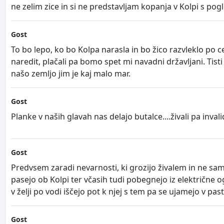
ne zelim zice in si ne predstavljam kopanja v Kolpi s pog
Gost
To bo lepo, ko bo Kolpa narasla in bo žico razvleklo po c
naredit, plačali pa bomo spet mi navadni državljani. Tist
našo zemljo jim je kaj malo mar.
Gost
Planke v naših glavah nas delajo butalce....živali pa inva
Gost
Predvsem zaradi nevarnosti, ki grozijo živalem in ne samo
pasejo ob Kolpi ter včasih tudi pobegnejo iz električne o
v želji po vodi iščejo pot k njej s tem pa se ujamejo v pas
Gost