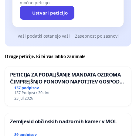
močno peticijo.
Ustvari peticijo
Vaši podatki ostanejo vaši
Zasebnost po zasnovi
Druge peticije, ki bi vas lahko zanimale
PETICIJA ZA PODALJŠANJE MANDATA OZIROMA
ČIMPREJŠNJO PONOVNO NAPOTITEV GOSPODA
BERNARDA ŠRAJNERJA NA VELEPOSLANIŠTVO
137 podpisov
137 Podpisi / 30 dni
REPUBLIKE SLOVENIJE V MOSKVI
23 Jul 2026
Zemljevid občinskih nadzornih kamer v MOL
89 podpisov