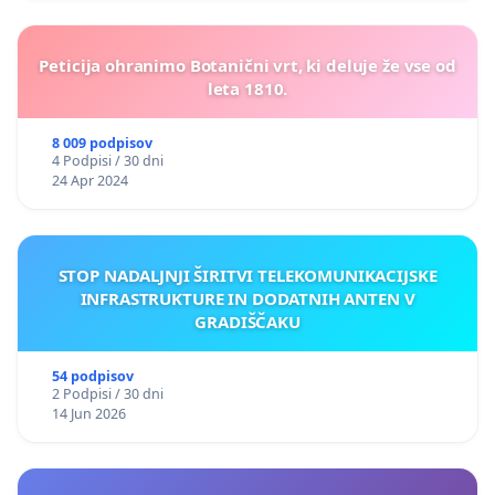
Peticija ohranimo Botanični vrt, ki deluje že vse od
leta 1810.
8 009 podpisov
4 Podpisi / 30 dni
24 Apr 2024
STOP NADALJNJI ŠIRITVI TELEKOMUNIKACIJSKE
INFRASTRUKTURE IN DODATNIH ANTEN V
GRADIŠČAKU
54 podpisov
2 Podpisi / 30 dni
14 Jun 2026