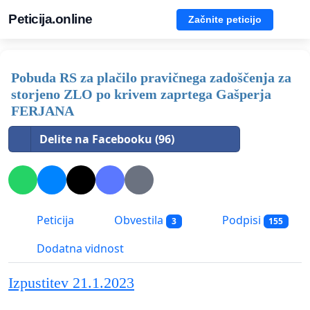
Peticija.online
Začnite peticijo
Pobuda RS za plačilo pravičnega zadoščenja za
storjeno ZLO po krivem zaprtega Gašperja
FERJANA
Delite na Facebooku (96)
Peticija
Obvestila
Podpisi
3
155
Dodatna vidnost
Izpustitev 21.1.2023