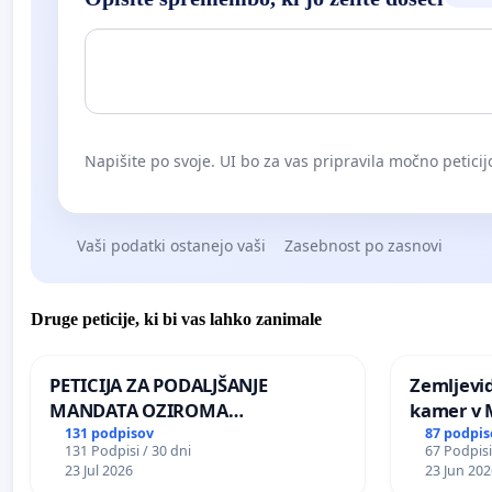
Napišite po svoje. UI bo za vas pripravila močno peticij
Vaši podatki ostanejo vaši
Zasebnost po zasnovi
Druge peticije, ki bi vas lahko zanimale
PETICIJA ZA PODALJŠANJE
Zemljevi
MANDATA OZIROMA
kamer v
ČIMPREJŠNJO PONOVNO
131 podpisov
87 podpis
131 Podpisi / 30 dni
67 Podpisi
NAPOTITEV GOSPODA BERNARDA
23 Jul 2026
23 Jun 202
ŠRAJNERJA NA VELEPOSLANIŠTVO