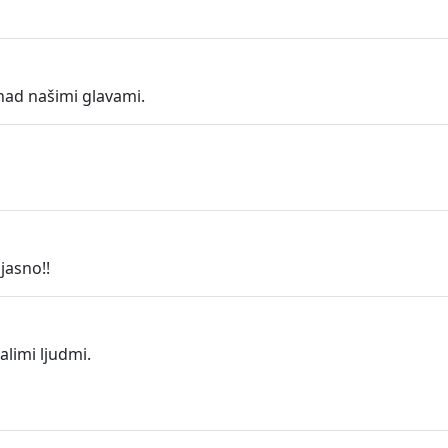
 nad našimi glavami.
jasno!!
limi ljudmi.