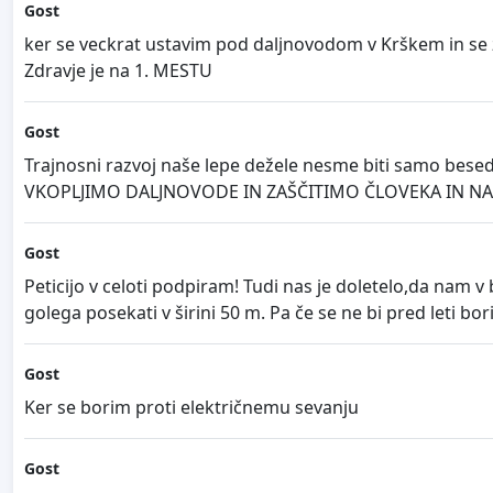
Gost
ker se veckrat ustavim pod daljnovodom v Krškem in se zel
Zdravje je na 1. MESTU
Gost
Trajnosni razvoj naše lepe dežele nesme biti samo besed
VKOPLJIMO DALJNOVODE IN ZAŠČITIMO ČLOVEKA IN NARAVO!!
Gost
Peticijo v celoti podpiram! Tudi nas je doletelo,da nam v
golega posekati v širini 50 m. Pa če se ne bi pred leti bori
Gost
Ker se borim proti električnemu sevanju
Gost