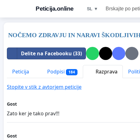
Peticija.online
Brskajte po peti
SL ▼
NOČEMO ZDRAVJU IN NARAVI ŠKODLJIVI
Delite na Facebooku (33)
Peticija
Podpisi
Razprava
Polit
184
Stopite v stik z avtorjem peticije
Gost
Zato ker je tako prav!!!
Gost