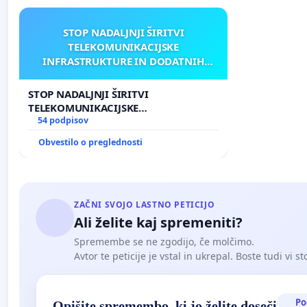
STOP NADALJNJI ŠIRITVI
TELEKOMUNIKACIJSKE
INFRASTRUKTURE IN DODATNIH
ANTEN V GRADIŠČAKU
STOP NADALJNJI ŠIRITVI
TELEKOMUNIKACIJSKE
INFRASTRUKTURE IN DODATNIH
54 podpisov
ANTEN V GRADIŠČAKU
Obvestilo o preglednosti
ZAČNI SVOJO LASTNO PETICIJO
Ali želite kaj spremeniti?
Spremembe se ne zgodijo, če molčimo.
Avtor te peticije je vstal in ukrepal. Boste tudi vi st
Po
Opišite spremembo, ki jo želite doseči