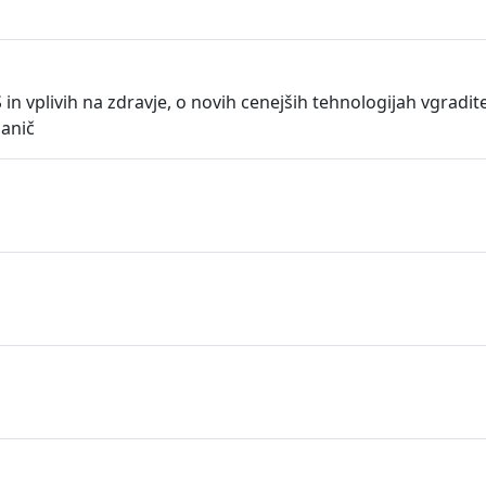
in vplivih na zdravje, o novih cenejših tehnologijah vgradi
janič