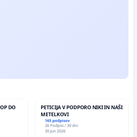
TOP DO
PETICIJA V PODPORO NIKI IN NAŠI
METELKOVI
165 podpisov
26 Podpisi / 30 dni
 O
30 Jun 2026
ROŽJEM