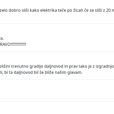
o dobro sliši kako elektrika teče po žicah če se sliši z 20 
a.
!!!!!!!!!!!!!
 bližini trenutno gradijo daljnovod in prav tako je z izgrad
li, bi ta daljnovod bil še bliže našim glavam.