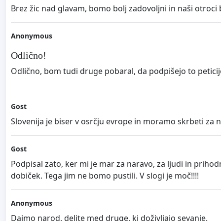
Brez žic nad glavam, bomo bolj zadovoljni in naši otroci b
Anonymous
Odlično!
Odlično, bom tudi druge pobaral, da podpišejo to peticijo, 
Gost
Slovenija je biser v osrčju evrope in moramo skrbeti za 
Gost
Podpisal zato, ker mi je mar za naravo, za ljudi in prih
dobiček. Tega jim ne bomo pustili. V slogi je moč!!!!
Anonymous
Dajmo narod, delite med druge, ki doživljajo sevanje.