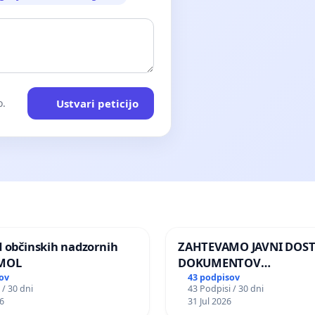
Ustvari peticijo
o.
d občinskih nadzornih
ZAHTEVAMO JAVNI DOS
 MOL
DOKUMENTOV
PARLAMENTARNIH
ov
43 podpisov
 / 30 dni
43 Podpisi / 30 dni
PREISKOVALNIH KOMISIJ
6
31 Jul 2026
ILEGALNI TRGOVINI Z O