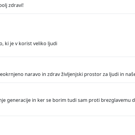
olj zdravi!
ki je v korist veliko ljudi
neokrnjeno naravo in zdrav življenjski prostor za ljudi in n
odnje generacije in ker se borim tudi sam proti brezglavemu 