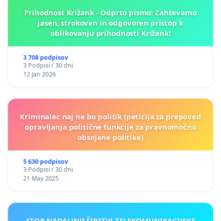
Prihodnost Križank - Odprto pismo: Zahtevamo
jasen, strokoven in odgovoren pristop k
oblikovanju prihodnosti Križank!
3 708 podpisov
3 Podpisi / 30 dni
12 Jan 2026
Kriminalec naj ne bo politik (peticija za prepoved
opravljanja politične funkcije za pravnomočno
obsojene politike)
5 630 podpisov
3 Podpisi / 30 dni
21 May 2025
STOP NADALJNJI ŠIRITVI TELEKOMUNIKACIJSKE