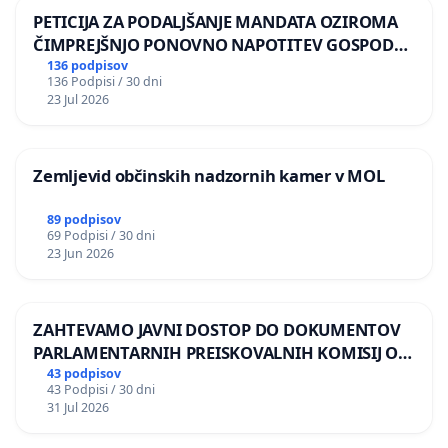
PETICIJA ZA PODALJŠANJE MANDATA OZIROMA
ČIMPREJŠNJO PONOVNO NAPOTITEV GOSPODA
BERNARDA ŠRAJNERJA NA VELEPOSLANIŠTVO
136 podpisov
136 Podpisi / 30 dni
REPUBLIKE SLOVENIJE V MOSKVI
23 Jul 2026
Zemljevid občinskih nadzornih kamer v MOL
89 podpisov
69 Podpisi / 30 dni
23 Jun 2026
ZAHTEVAMO JAVNI DOSTOP DO DOKUMENTOV
PARLAMENTARNIH PREISKOVALNIH KOMISIJ O
ILEGALNI TRGOVINI Z OROŽJEM
43 podpisov
43 Podpisi / 30 dni
31 Jul 2026