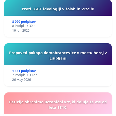
Proti LGBT ideologiji v šolah in vrtcih!
8 090 podpisov
8 Podpisi / 30 dni
16 Jun 2025
Prepoved pokopa domobrancevlce v mestu heroj v
Ljubljani
1 181 podpisov
7 Podpisi / 30 dni
26 May 2026
Peticija ohranimo Botanični vrt, ki deluje že vse od
leta 1810.