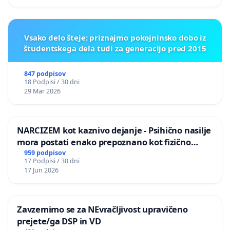
Vsako delo šteje: priznajmo pokojninsko dobo iz
študentskega dela tudi za generacijo pred 2015
847 podpisov
18 Podpisi / 30 dni
29 Mar 2026
NARCIZEM kot kaznivo dejanje - Psihično nasilje
mora postati enako prepoznano kot fizično
nasilje
959 podpisov
17 Podpisi / 30 dni
17 Jun 2026
Zavzemimo se za NEvračljivost upravičeno
prejete/ga DSP in VD