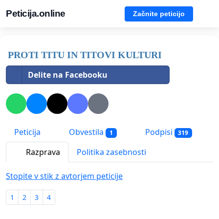
Peticija.online
Začnite peticijo
PROTI TITU IN TITOVI KULTURI
Delite na Facebooku
Peticija
Obvestila
Podpisi
1
319
Razprava
Politika zasebnosti
Stopite v stik z avtorjem peticije
1
2
3
4