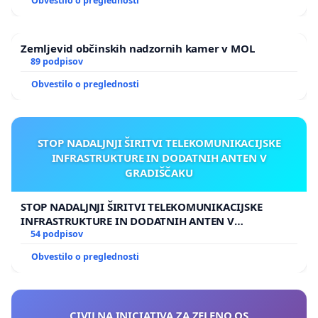
Obvestilo o preglednosti
Zemljevid občinskih nadzornih kamer v MOL
89 podpisov
Obvestilo o preglednosti
STOP NADALJNJI ŠIRITVI TELEKOMUNIKACIJSKE
INFRASTRUKTURE IN DODATNIH ANTEN V
GRADIŠČAKU
STOP NADALJNJI ŠIRITVI TELEKOMUNIKACIJSKE
INFRASTRUKTURE IN DODATNIH ANTEN V
GRADIŠČAKU
54 podpisov
Obvestilo o preglednosti
CIVILNA INICIATIVA ZA ZELENO OS