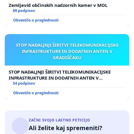
Zemljevid občinskih nadzornih kamer v MOL
89 podpisov
Obvestilo o preglednosti
STOP NADALJNJI ŠIRITVI TELEKOMUNIKACIJSKE
INFRASTRUKTURE IN DODATNIH ANTEN V
GRADIŠČAKU
STOP NADALJNJI ŠIRITVI TELEKOMUNIKACIJSKE
INFRASTRUKTURE IN DODATNIH ANTEN V
GRADIŠČAKU
54 podpisov
Obvestilo o preglednosti
ZAČNI SVOJO LASTNO PETICIJO
Ali želite kaj spremeniti?