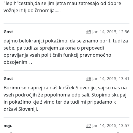
"lepih"cestah,da se jim jetra mau zatresajo od dobre
vožnje iz lj.do črnomlja.....
Gost
#5
Jan 14, 2015, 12:36
dajmo belokranjci pokažimo, da se znamo boriti tudi za
sebe, pa tudi za sprejem zakona o prepovedi
opravljanja vseh političnih funkcij pravnomočno
obsojenim . .
Gost
#6
Jan 14, 2015, 13:41
Borimo se naprej za naš košček Slovenije, saj so nas na
vseh področjih že popolnoma odpisali. Stopimo skupaj
in pokažimo kje živimo ter da tudi mi pripadamo k
državi Sloveniji.
nejc
#7
Jan 14, 2015, 13:57