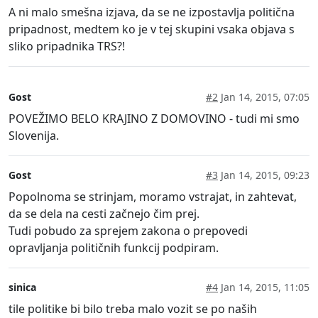
A ni malo smešna izjava, da se ne izpostavlja politična
pripadnost, medtem ko je v tej skupini vsaka objava s
sliko pripadnika TRS?!
Gost
#2
Jan 14, 2015, 07:05
POVEŽIMO BELO KRAJINO Z DOMOVINO - tudi mi smo
Slovenija.
Gost
#3
Jan 14, 2015, 09:23
Popolnoma se strinjam, moramo vstrajat, in zahtevat,
da se dela na cesti začnejo čim prej.
Tudi pobudo za sprejem zakona o prepovedi
opravljanja političnih funkcij podpiram.
sinica
#4
Jan 14, 2015, 11:05
tile politike bi bilo treba malo vozit se po naših