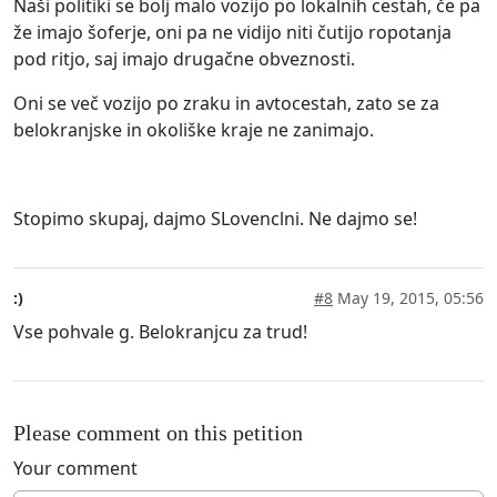
Naši politiki se bolj malo vozijo po lokalnih cestah, če pa
že imajo šoferje, oni pa ne vidijo niti čutijo ropotanja
pod ritjo, saj imajo drugačne obveznosti.
Oni se več vozijo po zraku in avtocestah, zato se za
belokranjske in okoliške kraje ne zanimajo.
Stopimo skupaj, dajmo SLovenclni. Ne dajmo se!
:)
#8
May 19, 2015, 05:56
Vse pohvale g. Belokranjcu za trud!
Please comment on this petition
Your comment