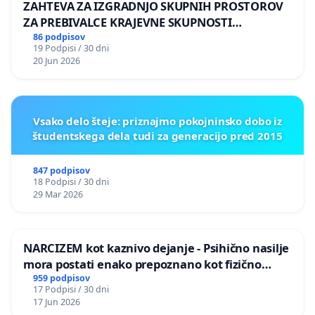
ZAHTEVA ZA IZGRADNJO SKUPNIH PROSTOROV
ZA PREBIVALCE KRAJEVNE SKUPNOSTI
PRESTRANEK
86 podpisov
19 Podpisi / 30 dni
20 Jun 2026
Vsako delo šteje: priznajmo pokojninsko dobo iz
študentskega dela tudi za generacijo pred 2015
847 podpisov
18 Podpisi / 30 dni
29 Mar 2026
NARCIZEM kot kaznivo dejanje - Psihično nasilje
mora postati enako prepoznano kot fizično
nasilje
959 podpisov
17 Podpisi / 30 dni
17 Jun 2026