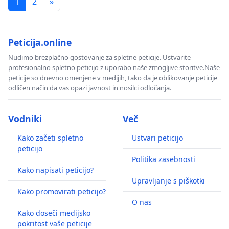
1
2
»
Peticija.online
Nudimo brezplačno gostovanje za spletne peticije. Ustvarite
profesionalno spletno peticijo z uporabo naše zmogljive storitve.Naše
peticije so dnevno omenjene v medijih, tako da je oblikovanje peticije
odličen način da vas opazi javnost in nosilci odločanja.
Vodniki
Več
Kako začeti spletno
Ustvari peticijo
peticijo
Politika zasebnosti
Kako napisati peticijo?
Upravljanje s piškotki
Kako promovirati peticijo?
O nas
Kako doseči medijsko
pokritost vaše peticije