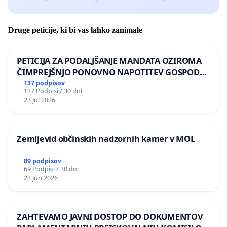
Druge peticije, ki bi vas lahko zanimale
PETICIJA ZA PODALJŠANJE MANDATA OZIROMA
ČIMPREJŠNJO PONOVNO NAPOTITEV GOSPODA
BERNARDA ŠRAJNERJA NA VELEPOSLANIŠTVO
137 podpisov
137 Podpisi / 30 dni
REPUBLIKE SLOVENIJE V MOSKVI
23 Jul 2026
Zemljevid občinskih nadzornih kamer v MOL
89 podpisov
69 Podpisi / 30 dni
23 Jun 2026
ZAHTEVAMO JAVNI DOSTOP DO DOKUMENTOV