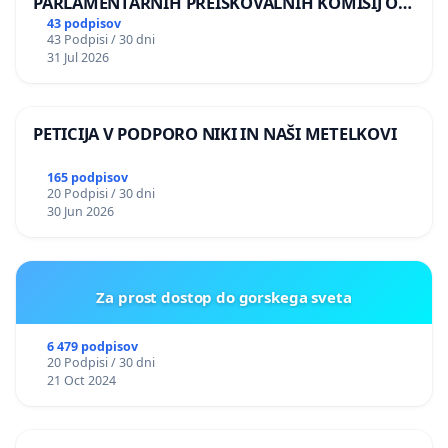
PARLAMENTARNIH PREISKOVALNIH KOMISIJ O
ILEGALNI TRGOVINI Z OROŽJEM
43 podpisov
43 Podpisi / 30 dni
31 Jul 2026
PETICIJA V PODPORO NIKI IN NAŠI METELKOVI
165 podpisov
20 Podpisi / 30 dni
30 Jun 2026
Za prost dostop do gorskega sveta
6 479 podpisov
20 Podpisi / 30 dni
21 Oct 2024