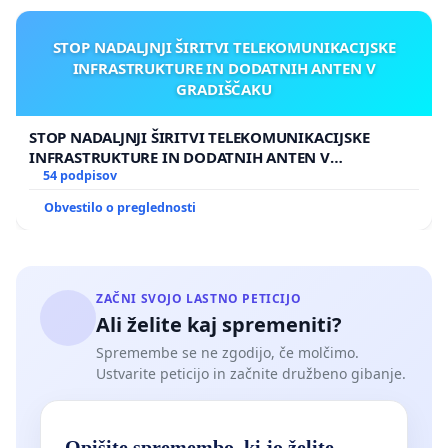
STOP NADALJNJI ŠIRITVI TELEKOMUNIKACIJSKE
INFRASTRUKTURE IN DODATNIH ANTEN V
GRADIŠČAKU
STOP NADALJNJI ŠIRITVI TELEKOMUNIKACIJSKE
INFRASTRUKTURE IN DODATNIH ANTEN V
GRADIŠČAKU
54 podpisov
Obvestilo o preglednosti
ZAČNI SVOJO LASTNO PETICIJO
Ali želite kaj spremeniti?
Spremembe se ne zgodijo, če molčimo.
Ustvarite peticijo in začnite družbeno gibanje.
Opišite spremembo, ki jo želite