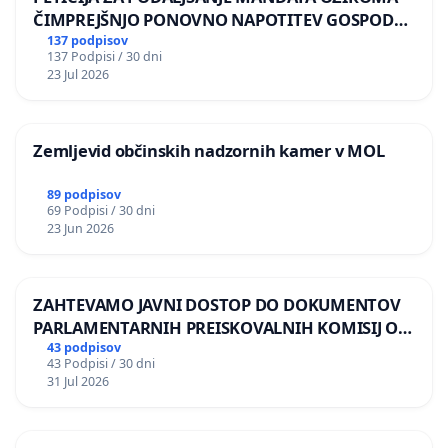
ČIMPREJŠNJO PONOVNO NAPOTITEV GOSPODA
BERNARDA ŠRAJNERJA NA VELEPOSLANIŠTVO
137 podpisov
137 Podpisi / 30 dni
REPUBLIKE SLOVENIJE V MOSKVI
23 Jul 2026
Zemljevid občinskih nadzornih kamer v MOL
89 podpisov
69 Podpisi / 30 dni
23 Jun 2026
ZAHTEVAMO JAVNI DOSTOP DO DOKUMENTOV
PARLAMENTARNIH PREISKOVALNIH KOMISIJ O
ILEGALNI TRGOVINI Z OROŽJEM
43 podpisov
43 Podpisi / 30 dni
31 Jul 2026