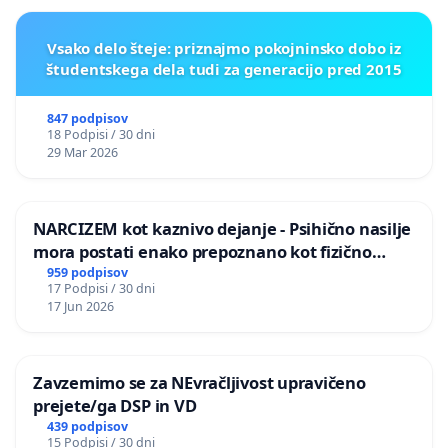
Vsako delo šteje: priznajmo pokojninsko dobo iz
študentskega dela tudi za generacijo pred 2015
847 podpisov
18 Podpisi / 30 dni
29 Mar 2026
NARCIZEM kot kaznivo dejanje - Psihično nasilje
mora postati enako prepoznano kot fizično
nasilje
959 podpisov
17 Podpisi / 30 dni
17 Jun 2026
Zavzemimo se za NEvračljivost upravičeno
prejete/ga DSP in VD
439 podpisov
15 Podpisi / 30 dni