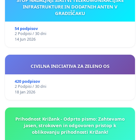
INFRASTRUKTURE IN DODATNIH ANTEN V
GRADIŠČAKU
54 podpisov
2 Podpisi / 30 dni
14 Jun 2026
CIVILNA INICIATIVA ZA ZELENO OS
420 podpisov
2 Podpisi / 30 dni
18 Jan 2026
Prihodnost Križank - Odprto pismo: Zahtevamo
jasen, strokoven in odgovoren pristop k
oblikovanju prihodnosti Križank!