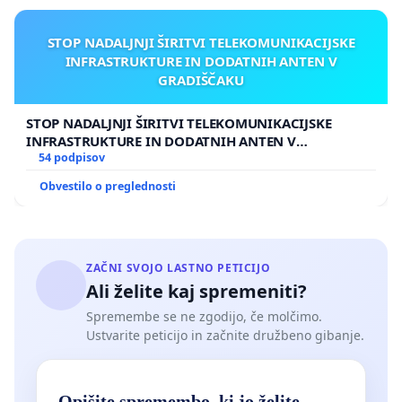
STOP NADALJNJI ŠIRITVI TELEKOMUNIKACIJSKE
INFRASTRUKTURE IN DODATNIH ANTEN V
GRADIŠČAKU
STOP NADALJNJI ŠIRITVI TELEKOMUNIKACIJSKE
INFRASTRUKTURE IN DODATNIH ANTEN V
GRADIŠČAKU
54 podpisov
Obvestilo o preglednosti
ZAČNI SVOJO LASTNO PETICIJO
Ali želite kaj spremeniti?
Spremembe se ne zgodijo, če molčimo.
Ustvarite peticijo in začnite družbeno gibanje.
Opišite spremembo, ki jo želite