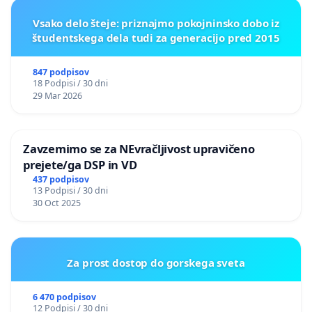
Vsako delo šteje: priznajmo pokojninsko dobo iz
študentskega dela tudi za generacijo pred 2015
847 podpisov
18 Podpisi / 30 dni
29 Mar 2026
Zavzemimo se za NEvračljivost upravičeno
prejete/ga DSP in VD
437 podpisov
13 Podpisi / 30 dni
30 Oct 2025
Za prost dostop do gorskega sveta
6 470 podpisov
12 Podpisi / 30 dni