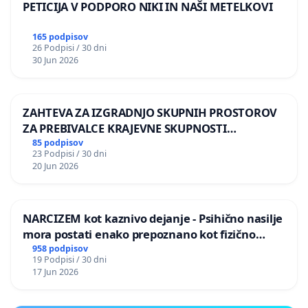
PETICIJA V PODPORO NIKI IN NAŠI METELKOVI
165 podpisov
26 Podpisi / 30 dni
30 Jun 2026
ZAHTEVA ZA IZGRADNJO SKUPNIH PROSTOROV
ZA PREBIVALCE KRAJEVNE SKUPNOSTI
PRESTRANEK
85 podpisov
23 Podpisi / 30 dni
20 Jun 2026
NARCIZEM kot kaznivo dejanje - Psihično nasilje
mora postati enako prepoznano kot fizično
nasilje
958 podpisov
19 Podpisi / 30 dni
17 Jun 2026