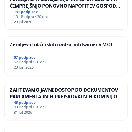
ČIMPREJŠNJO PONOVNO NAPOTITEV GOSPODA
BERNARDA ŠRAJNERJA NA VELEPOSLANIŠTVO
131 podpisov
131 Podpisi / 30 dni
REPUBLIKE SLOVENIJE V MOSKVI
23 Jul 2026
Zemljevid občinskih nadzornih kamer v MOL
87 podpisov
67 Podpisi / 30 dni
23 Jun 2026
ZAHTEVAMO JAVNI DOSTOP DO DOKUMENTOV
PARLAMENTARNIH PREISKOVALNIH KOMISIJ O
ILEGALNI TRGOVINI Z OROŽJEM
43 podpisov
43 Podpisi / 30 dni
31 Jul 2026