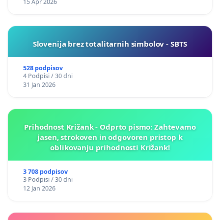
15 Apr 2026
Slovenija brez totalitarnih simbolov - SBTS
528 podpisov
4 Podpisi / 30 dni
31 Jan 2026
Prihodnost Križank - Odprto pismo: Zahtevamo
jasen, strokoven in odgovoren pristop k
oblikovanju prihodnosti Križank!
3 708 podpisov
3 Podpisi / 30 dni
12 Jan 2026