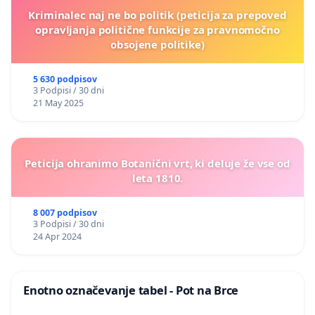
Kriminalec naj ne bo politik (peticija za prepoved
opravljanja politične funkcije za pravnomočno
obsojene politike)
5 630 podpisov
3 Podpisi / 30 dni
21 May 2025
Peticija ohranimo Botanični vrt, ki deluje že vse od
leta 1810.
8 007 podpisov
3 Podpisi / 30 dni
24 Apr 2024
Enotno označevanje tabel - Pot na Brce