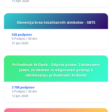
15 Apr 2026
Slovenija brez totalitarnih simbolov - SBTS
528 podpisov
4 Podpisi / 30 dni
31 Jan 2026
Prihodnost Križank - Odprto pismo: Zahtevamo
jasen, strokoven in odgovoren pristop k
oblikovanju prihodnosti Križank!
3 708 podpisov
3 Podpisi / 30 dni
12 Jan 2026