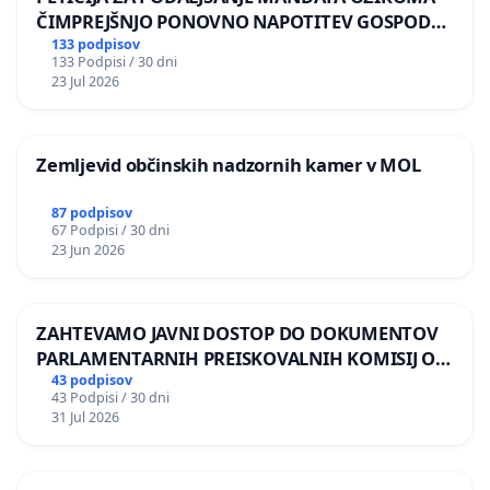
ČIMPREJŠNJO PONOVNO NAPOTITEV GOSPODA
BERNARDA ŠRAJNERJA NA VELEPOSLANIŠTVO
133 podpisov
133 Podpisi / 30 dni
REPUBLIKE SLOVENIJE V MOSKVI
23 Jul 2026
Zemljevid občinskih nadzornih kamer v MOL
87 podpisov
67 Podpisi / 30 dni
23 Jun 2026
ZAHTEVAMO JAVNI DOSTOP DO DOKUMENTOV
PARLAMENTARNIH PREISKOVALNIH KOMISIJ O
ILEGALNI TRGOVINI Z OROŽJEM
43 podpisov
43 Podpisi / 30 dni
31 Jul 2026