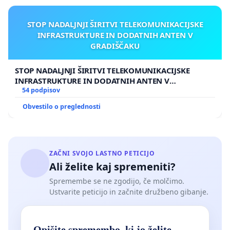
STOP NADALJNJI ŠIRITVI TELEKOMUNIKACIJSKE
INFRASTRUKTURE IN DODATNIH ANTEN V
GRADIŠČAKU
STOP NADALJNJI ŠIRITVI TELEKOMUNIKACIJSKE
INFRASTRUKTURE IN DODATNIH ANTEN V
GRADIŠČAKU
54 podpisov
Obvestilo o preglednosti
ZAČNI SVOJO LASTNO PETICIJO
Ali želite kaj spremeniti?
Spremembe se ne zgodijo, če molčimo.
Ustvarite peticijo in začnite družbeno gibanje.
Opišite spremembo, ki jo želite