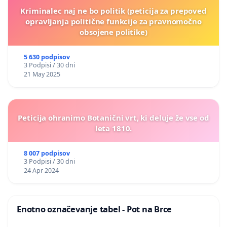
Kriminalec naj ne bo politik (peticija za prepoved
opravljanja politične funkcije za pravnomočno
obsojene politike)
5 630 podpisov
3 Podpisi / 30 dni
21 May 2025
Peticija ohranimo Botanični vrt, ki deluje že vse od
leta 1810.
8 007 podpisov
3 Podpisi / 30 dni
24 Apr 2024
Enotno označevanje tabel - Pot na Brce