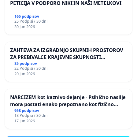
PETICIJA V PODPORO NIKI IN NAŠI METELKOVI
165 podpisov
25 Podpisi / 30 dni
30 Jun 2026
ZAHTEVA ZA IZGRADNJO SKUPNIH PROSTOROV
ZA PREBIVALCE KRAJEVNE SKUPNOSTI
PRESTRANEK
85 podpisov
22 Podpisi / 30 dni
20 Jun 2026
NARCIZEM kot kaznivo dejanje - Psihično nasilje
mora postati enako prepoznano kot fizično
nasilje
958 podpisov
18 Podpisi / 30 dni
17 Jun 2026