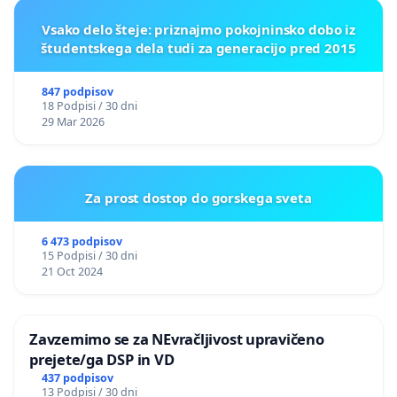
Vsako delo šteje: priznajmo pokojninsko dobo iz
študentskega dela tudi za generacijo pred 2015
847 podpisov
18 Podpisi / 30 dni
29 Mar 2026
Za prost dostop do gorskega sveta
6 473 podpisov
15 Podpisi / 30 dni
21 Oct 2024
Zavzemimo se za NEvračljivost upravičeno
prejete/ga DSP in VD
437 podpisov
13 Podpisi / 30 dni